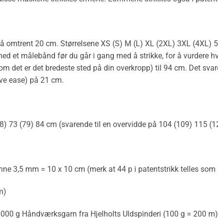
 omtrent 20 cm. Størrelsene XS (S) M (L) XL (2XL) 3XL (4XL) 5X
 et målebånd før du går i gang med å strikke, for å vurdere hv
et er det bredeste sted på din overkropp) til 94 cm. Det svarer t
ive ease) på 21 cm.
68) 73 (79) 84 cm (svarende til en overvidde på 104 (109) 115 (
nne 3,5 mm = 10 x 10 cm (merk at 44 p i patentstrikk telles som
m)
000 g Håndværksgarn fra Hjelholts Uldspinderi (100 g = 200 m