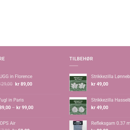
RE
TILBEHØR
UGG in Florence
Strikkezilla Lønneb
Opprinnelig
Nåværende
29,00
kr
89,00
kr
49,00
pris
pris
var:
er:
ugl in Paris
Strikkezilla Hassel
kr 129,00.
kr 89,00.
Prisområde:
89,00
–
kr
99,00
kr
49,00
kr 89,00
til
OPS Air
Refleksgarn 0.37 
kr 99,00