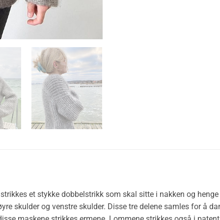
t strikkes et stykke dobbelstrikk som skal sitte i nakken og hen
 høyre skulder og venstre skulder. Disse tre delene samles for å 
 disse maskene strikkes ermene. Lommene strikkes også i patent o