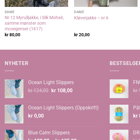
DAME
DAME
Nr 12 Myrulljakke, i Silk Mohair,
Kløverjakke – nr 6
samme mønster som
mosegenser (1617)
kr
80,00
kr
20,00
NYHETER
BESTSELGE
Ocean Light Slippers
FN
Opprinnelig
Nåværende
kr
124,00
kr
108,00
kr
1
pris
pris
var:
er:
Ocean Light Slippers (Oppskrift)
Påf
kr 124,00.
kr 108,00.
kr
0,00
kr
Blue Calm Slippers
DR