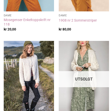
DAME
DAME
Mosegenser Enkeltoppskrift nr
1908 nr 2 Sommerstriper
118
kr
20,00
kr
80,00
UTSOLGT