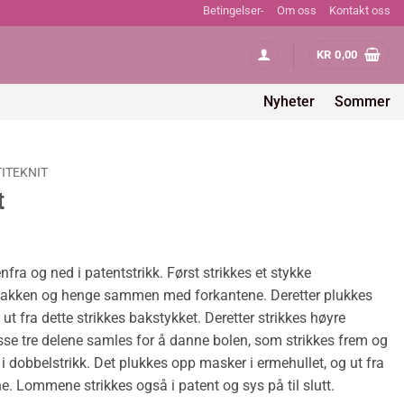
Betingelser-
Om oss
Kontakt oss
KR
0,00
Nyheter
Sommer
TITEKNIT
t
ra og ned i patentstrikk. Først strikkes et stykke
i nakken og henge sammen med forkantene. Deretter plukkes
ut fra dette strikkes bakstykket. Deretter strikkes høyre
isse tre delene samles for å danne bolen, som strikkes frem og
 i dobbelstrikk. Det plukkes opp masker i ermehullet, og ut fra
. Lommene strikkes også i patent og sys på til slutt.