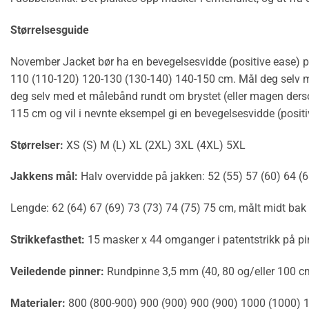
Størrelsesguide
November Jacket bør ha en bevegelsesvidde (positive ease) på
110 (110-120) 120-130 (130-140) 140-150 cm. Mål deg selv med
deg selv med et målebånd rundt om brystet (eller magen dersom d
115 cm og vil i nevnte eksempel gi en bevegelsesvidde (posit
Størrelser:
XS (S) M (L) XL (2XL) 3XL (4XL) 5XL
Jakkens mål:
Halv overvidde på jakken: 52 (55) 57 (60) 64 (
Lengde: 62 (64) 67 (69) 73 (73) 74 (75) 75 cm, målt midt bak
Strikkefasthet:
15 masker x 44 omganger i patentstrikk på pi
Veiledende pinner:
Rundpinne 3,5 mm (40, 80 og/eller 100 c
Materialer:
800 (800-900) 900 (900) 900 (900) 1000 (1000) 1