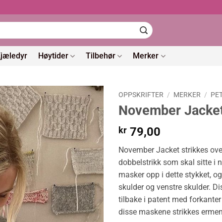
jæledyr
Høytider
Tilbehør
Merker
OPPSKRIFTER
/
MERKER
/
PE
November Jacke
kr
79,00
November Jacket strikkes ovenf
dobbelstrikk som skal sitte 
masker opp i dette stykket, og 
skulder og venstre skulder. D
tilbake i patent med forkanter
disse maskene strikkes ermene