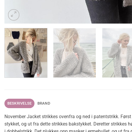
BESKRIVELSE
BRAND
November Jacket strikkes ovenfra og ned i patentstrikk. Førs
stykket, og ut fra dette strikkes bakstykket. Deretter strikkes
i dobbelstrikk. Det plukkes opp masker i ermehullet, og ut fra