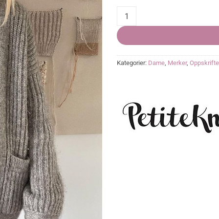
November Jacket quantity
Kategorier:
Dame
,
Merker
,
Oppskrifte