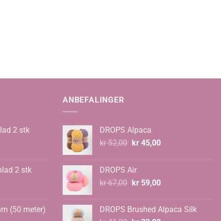
ANBEFALINGER
lad 2 stk
DROPS Alpaca
Opprinnelig
Nåværende
kr
52,00
kr
45,00
pris
pris
var:
er:
blad 2 stk
DROPS Air
kr 52,00.
kr 45,00.
Opprinnelig
Nåværende
kr
67,00
kr
59,00
pris
pris
var:
er:
mm (50 meter)
DROPS Brushed Alpaca Silk
kr 67,00.
kr 59,00.