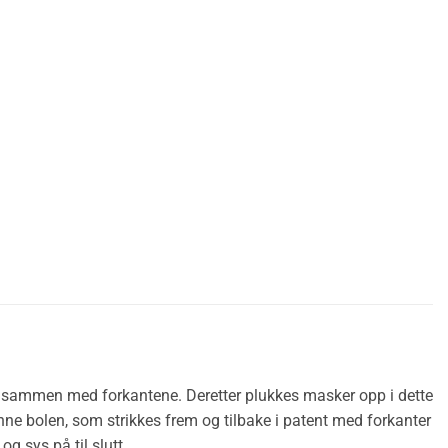
ge sammen med forkantene. Deretter plukkes masker opp i dette
danne bolen, som strikkes frem og tilbake i patent med forkanter
g sys på til slutt.