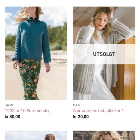
UTSOLGT
DAME
DAME
1908 nr 10 Sommersky
Sjømannens ribbjakke nr 1
kr
80,00
kr
20,00