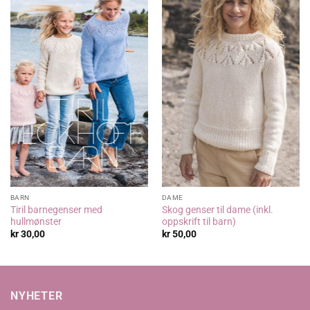
BARN
DAME
Tiril barnegenser med
Skog genser til dame (inkl.
hullmønster
oppskrift til barn)
kr
30,00
kr
50,00
NYHETER