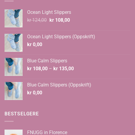
Ocean Light Slippers
Opprinnelig
Nåværende
kr
124,00
kr
108,00
pris
pris
var:
er:
Ocean Light Slippers (Oppskrift)
kr 124,00.
kr 108,00.
kr
0,00
Blue Calm Slippers
Prisområde:
kr
108,00
–
kr
135,00
kr 108,00
til
Blue Calm Slippers (Oppskrift)
kr 135,00
kr
0,00
BESTSELGERE
FNUGG in Florence