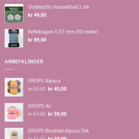
Strikkezilla Hasselblad 2 stk
kr
49,00
Refleksgarn 0.37 mm (50 meter)
kr
89,00
ANBEFALINGER
DROPS Alpaca
Opprinnelig
Nåværende
kr
52,00
kr
45,00
pris
pris
var:
er:
DROPS Air
kr 52,00.
kr 45,00.
Opprinnelig
Nåværende
kr
67,00
kr
59,00
pris
pris
var:
er:
DROPS Brushed Alpaca Silk
kr 67,00.
kr 59,00.
Opprinnelig
Nåværende
kr
41,00
kr
33,00