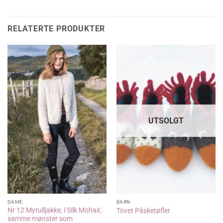
var:
er:
var:
er:
kr 95,00.
kr 76,00.
kr 125,00.
kr 79,00.
RELATERTE PRODUKTER
UTSOLGT
DAME
BARN
Nr 12 Myrulljakke, i Silk Mohair,
Tovet Påsketøfler
samme mønster som