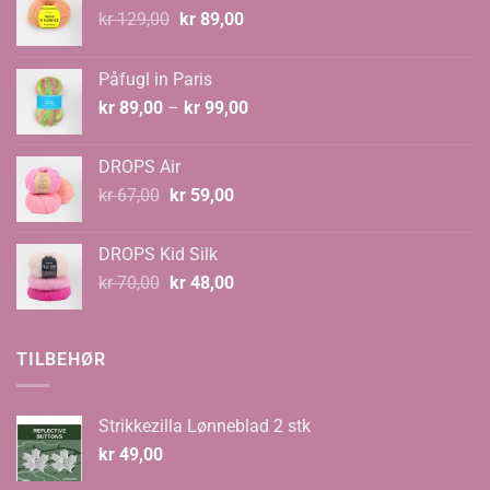
Opprinnelig
Nåværende
kr
129,00
kr
89,00
pris
pris
var:
er:
Påfugl in Paris
kr 129,00.
kr 89,00.
Prisområde:
kr
89,00
–
kr
99,00
kr 89,00
til
DROPS Air
kr 99,00
Opprinnelig
Nåværende
kr
67,00
kr
59,00
pris
pris
var:
er:
DROPS Kid Silk
kr 67,00.
kr 59,00.
Opprinnelig
Nåværende
kr
70,00
kr
48,00
pris
pris
var:
er:
kr 70,00.
kr 48,00.
TILBEHØR
Strikkezilla Lønneblad 2 stk
kr
49,00