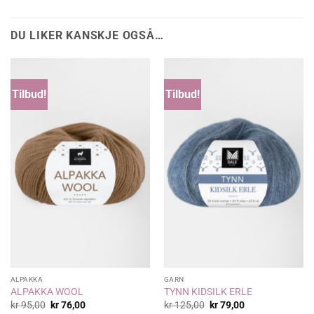
DU LIKER KANSKJE OGSÅ…
Tilbud!
Tilbud!
ALPAKKA
GARN
ALPAKKA WOOL
TYNN KIDSILK ERLE
Opprinnelig
Nåværende
Opprinnelig
Nåværende
kr
95,00
kr
76,00
kr
125,00
kr
79,00
pris
pris
pris
pris