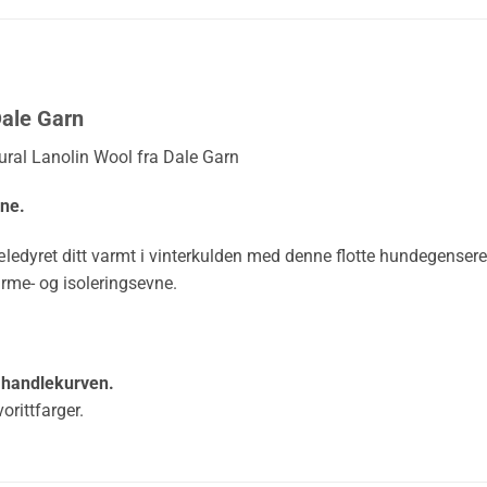
ale Garn
al Lanolin Wool fra Dale Garn
ene.
jæledyret ditt varmt i vinterkulden med denne flotte hundegensere
arme- og isoleringsevne.
i handlekurven.
orittfarger.