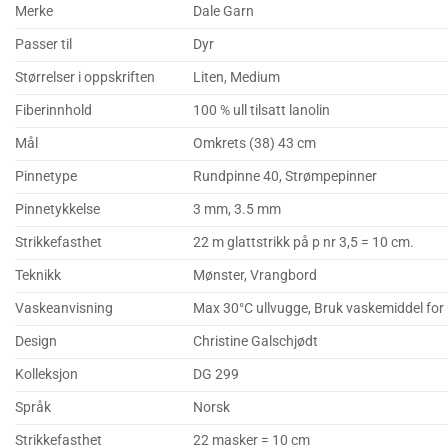
Merke
Dale Garn
Passer til
Dyr
Størrelser i oppskriften
Liten, Medium
Fiberinnhold
100 % ull tilsatt lanolin
Mål
Omkrets (38) 43 cm
Pinnetype
Rundpinne 40, Strømpepinner
Pinnetykkelse
3 mm, 3.5 mm
Strikkefasthet
22 m glattstrikk på p nr 3,5 = 10 cm.
Teknikk
Mønster, Vrangbord
Vaskeanvisning
Max 30°C ullvugge, Bruk vaskemiddel for ul
Design
Christine Galschjødt
Kolleksjon
DG 299
Språk
Norsk
Strikkefasthet
22 masker = 10 cm