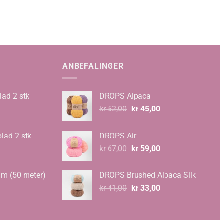
ANBEFALINGER
lad 2 stk
DROPS Alpaca
Opprinnelig
Nåværende
kr
52,00
kr
45,00
pris
pris
var:
er:
blad 2 stk
DROPS Air
kr 52,00.
kr 45,00.
Opprinnelig
Nåværende
kr
67,00
kr
59,00
pris
pris
var:
er:
mm (50 meter)
DROPS Brushed Alpaca Silk
kr 67,00.
kr 59,00.
Opprinnelig
Nåværende
kr
41,00
kr
33,00
pris
pris
var:
er:
kr 41,00.
kr 33,00.