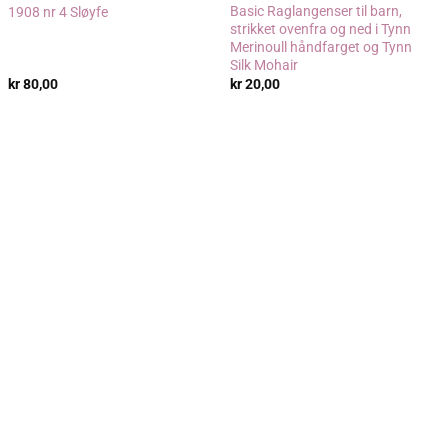
Basic Raglangenser til barn,
1908 nr 4 Sløyfe
strikket ovenfra og ned i Tynn
Merinoull håndfarget og Tynn
Silk Mohair
kr
80,00
kr
20,00