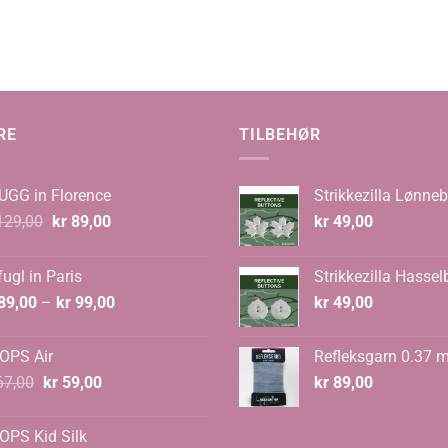
RE
TILBEHØR
UGG in Florence
Strikkezilla Lønneb
Opprinnelig
Nåværende
29,00
kr
89,00
kr
49,00
pris
pris
var:
er:
ugl in Paris
Strikkezilla Hassel
kr 129,00.
kr 89,00.
Prisområde:
89,00
–
kr
99,00
kr
49,00
kr 89,00
til
OPS Air
Refleksgarn 0.37 
kr 99,00
Opprinnelig
Nåværende
7,00
kr
59,00
kr
89,00
pris
pris
var:
er:
OPS Kid Silk
kr 67,00.
kr 59,00.