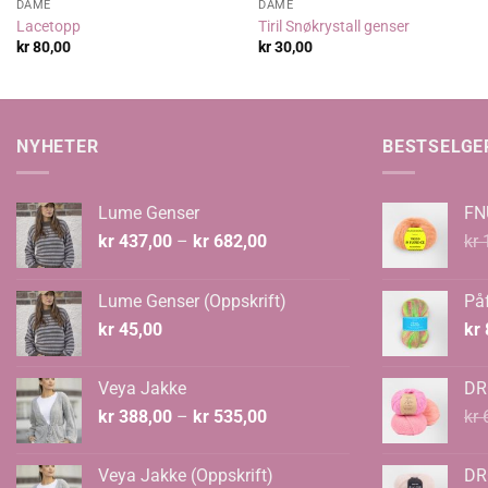
DAME
DAME
Lacetopp
Tiril Snøkrystall genser
kr
80,00
kr
30,00
NYHETER
BESTSELGE
Lume Genser
FN
Prisområde:
kr
437,00
–
kr
682,00
kr
1
kr 437,00
til
Lume Genser (Oppskrift)
Påf
kr 682,00
kr
45,00
kr
Veya Jakke
DR
Prisområde:
kr
388,00
–
kr
535,00
kr
6
kr 388,00
til
Veya Jakke (Oppskrift)
DR
kr 535,00