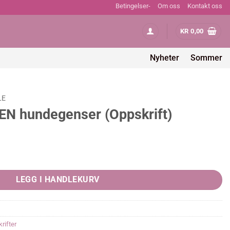
Betingelser-
Om oss
Kontakt oss
KR
0,00
Nyheter
Sommer
LE
 hundegenser (Oppskrift)
Oppskrift) quantity
LEGG I HANDLEKURV
rifter