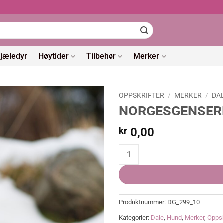
jæledyr
Høytider
Tilbehør
Merker
OPPSKRIFTER
/
MERKER
/
DA
NORGESGENSEREN
kr
0,00
NORGESGENSEREN hundegenser (
Produktnummer:
DG_299_10
Kategorier:
Dale
,
Hund
,
Merker
,
Oppsk