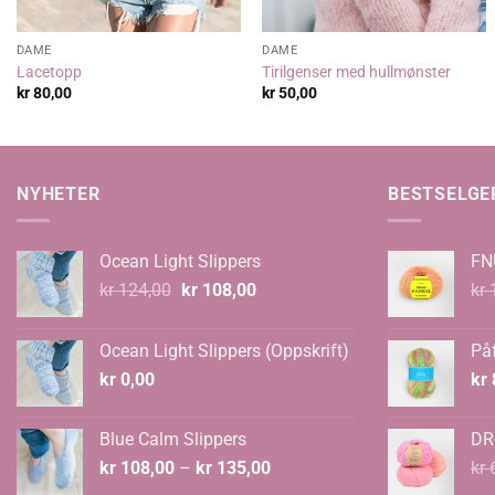
DAME
DAME
Lacetopp
Tirilgenser med hullmønster
kr
80,00
kr
50,00
NYHETER
BESTSELGE
Ocean Light Slippers
FN
Opprinnelig
Nåværende
kr
124,00
kr
108,00
kr
1
pris
pris
var:
er:
Ocean Light Slippers (Oppskrift)
Påf
kr 124,00.
kr 108,00.
kr
0,00
kr
Blue Calm Slippers
DR
Prisområde:
kr
108,00
–
kr
135,00
kr
6
kr 108,00