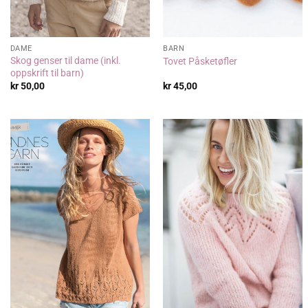
DAME
BARN
Skog genser til dame (inkl.
Tovet Påsketøfler
oppskrift til barn)
kr
50,00
kr
45,00