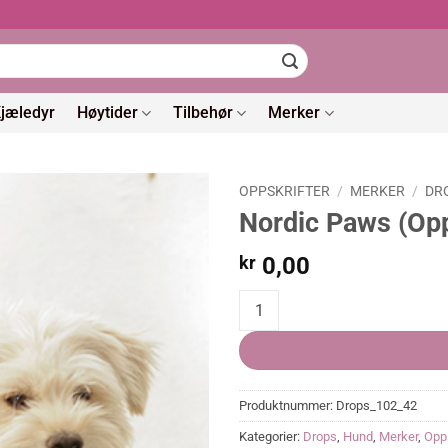
jæledyr
Høytider
Tilbehør
Merker
OPPSKRIFTER
/
MERKER
/
DR
Nordic Paws (Opp
kr
0,00
Nordic Paws (Oppskrift) quantity
Produktnummer:
Drops_102_42
Kategorier:
Drops
,
Hund
,
Merker
,
Opps