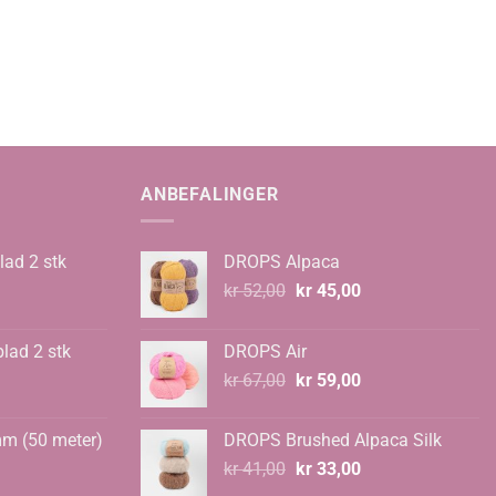
ANBEFALINGER
lad 2 stk
DROPS Alpaca
Opprinnelig
Nåværende
kr
52,00
kr
45,00
pris
pris
var:
er:
blad 2 stk
DROPS Air
kr 52,00.
kr 45,00.
Opprinnelig
Nåværende
kr
67,00
kr
59,00
pris
pris
var:
er:
mm (50 meter)
DROPS Brushed Alpaca Silk
kr 67,00.
kr 59,00.
Opprinnelig
Nåværende
kr
41,00
kr
33,00
pris
pris