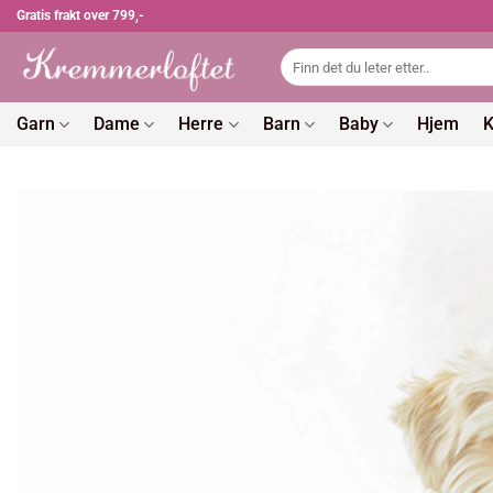
Skip
Gratis frakt over 799,-
to
Søk
content
etter:
Garn
Dame
Herre
Barn
Baby
Hjem
K