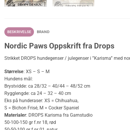
BESKRIVELSE
BRAND
Nordic Paws Oppskrift fra Drops
Strikket DROPS hundegenser / julegenser i ”Karisma” med no
Størrelse
: XS – S – M
Hundens
mål
:
Brystvidde
: ca
28/32
– 40/44 – 48/52 cm
Rygglengde: ca
24
– 32 – 40 cm
Eks på hunderaser: XS = Chihuahua,
S = Bichon Frisé, M = Cocker Spaniel
Materialer
: DROPS Karisma fra Garnstudio
50
-100-150 gr f.nr 18, rød
50
-50-100 gr f.nr 01, natur