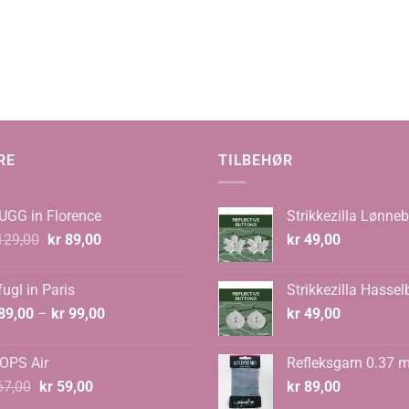
RE
TILBEHØR
UGG in Florence
Strikkezilla Lønneb
Opprinnelig
Nåværende
29,00
kr
89,00
kr
49,00
pris
pris
var:
er:
ugl in Paris
Strikkezilla Hassel
kr 129,00.
kr 89,00.
Prisområde:
89,00
–
kr
99,00
kr
49,00
kr 89,00
til
OPS Air
Refleksgarn 0.37 
kr 99,00
Opprinnelig
Nåværende
7,00
kr
59,00
kr
89,00
pris
pris