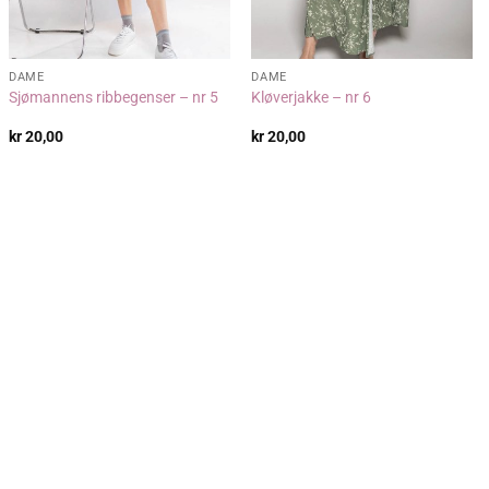
DAME
DAME
Sjømannens ribbegenser – nr 5
Kløverjakke – nr 6
kr
20,00
kr
20,00