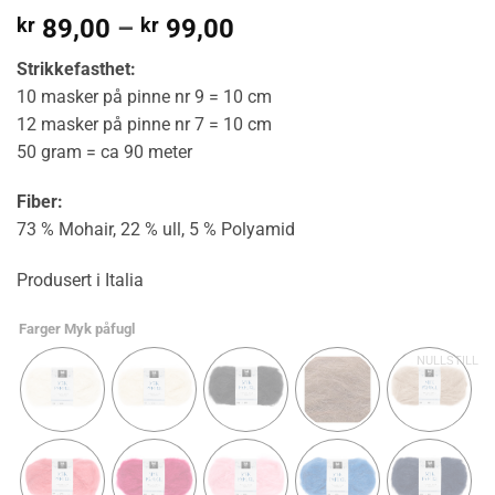
Prisområde:
kr
89,00
–
kr
99,00
kr 89,00
Strikkefasthet:
til
10 masker på pinne nr 9 = 10 cm
kr 99,00
12 masker på pinne nr 7 = 10 cm
50 gram = ca 90 meter
Fiber:
73 % Mohair, 22 % ull, 5 % Polyamid
Produsert i Italia
Farger Myk påfugl
NULLSTILL