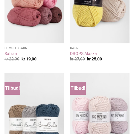
BOMULLSGARN
GARN
Safran
DROPS Alaska
Opprinnelig
Nåværende
Opprinnelig
Nåværende
kr
22,00
kr
19,00
kr
27,00
kr
25,00
pris
pris
pris
pris
var:
er:
var:
er:
kr 22,00.
kr 19,00.
kr 27,00.
kr 25,00.
Tilbud!
Tilbud!