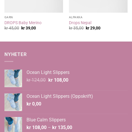
GARN
ALPAKKA
DROPS Baby Merino
Drops Nepal
Opprinnelig
Nåværende
Opprinnelig
Nåværende
kr
45,00
kr
39,00
kr
35,00
kr
29,00
pris
pris
pris
pris
var:
er:
var:
er:
kr 45,00.
kr 39,00.
kr 35,00.
kr 29,00.
NYHETER
Ocean Light Slippers
Opprinnelig
Nåværende
kr
124,00
kr
108,00
pris
pris
var:
er:
Ocean Light Slippers (Oppskrift)
kr 124,00.
kr 108,00.
kr
0,00
Blue Calm Slippers
Prisområde:
kr
108,00
–
kr
135,00