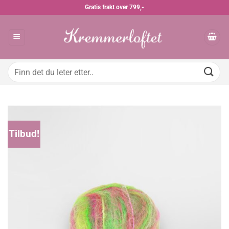
Skip
Gratis frakt over 799,-
to
content
Søk
etter:
Tilbud!