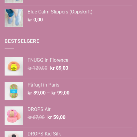
kr 108,00
til
Blue Calm Slippers (Oppskrift)
kr 135,00
kr
0,00
BESTSELGERE
FNUGG in Florence
Opprinnelig
Nåværende
kr
129,00
kr
89,00
pris
pris
var:
er:
Påfugl in Paris
kr 129,00.
kr 89,00.
Prisområde:
kr
89,00
–
kr
99,00
kr 89,00
til
DROPS Air
kr 99,00
Opprinnelig
Nåværende
kr
67,00
kr
59,00
pris
pris
var:
er:
DROPS Kid Silk
kr 67,00.
kr 59,00.