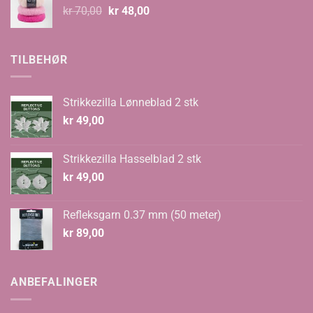
Opprinnelig
Nåværende
kr
70,00
kr
48,00
pris
pris
var:
er:
kr 70,00.
kr 48,00.
TILBEHØR
Strikkezilla Lønneblad 2 stk
kr
49,00
Strikkezilla Hasselblad 2 stk
kr
49,00
Refleksgarn 0.37 mm (50 meter)
kr
89,00
ANBEFALINGER