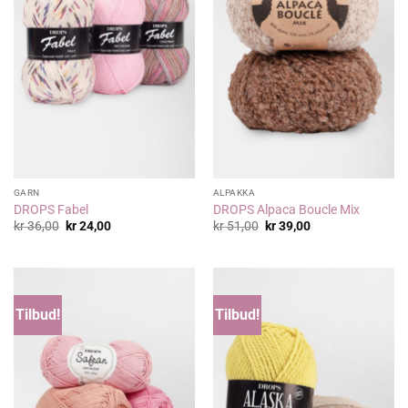
GARN
ALPAKKA
DROPS Fabel
DROPS Alpaca Boucle Mix
Opprinnelig
Nåværende
Opprinnelig
Nåværende
kr
36,00
kr
24,00
kr
51,00
kr
39,00
pris
pris
pris
pris
var:
er:
var:
er:
kr 36,00.
kr 24,00.
kr 51,00.
kr 39,00.
Tilbud!
Tilbud!