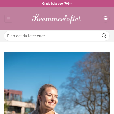
Skip
Gratis frakt over 799,-
to
content
Søk
etter: