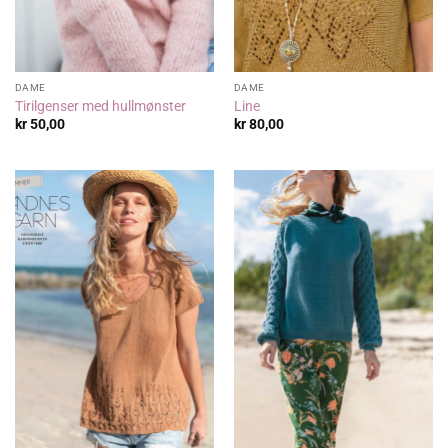
DAME
DAME
Tirilgenser med hullmønster
Line
kr
50,00
kr
80,00