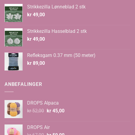
Strikkezilla Lønneblad 2 stk
kr
49,00
Strikkezilla Hasselblad 2 stk
kr
49,00
Refleksgarn 0.37 mm (50 meter)
kr
89,00
ANBEFALINGER
DROPS Alpaca
Opprinnelig
Nåværende
kr
52,00
kr
45,00
pris
pris
var:
er:
DROPS Air
kr 52,00.
kr 45,00.
Opprinnelig
Nåværende