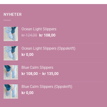
NYHETER
Ocean Light Slippers
Opprinnelig
Nåværende
kr
124,00
kr
108,00
pris
pris
var:
er:
Ocean Light Slippers (Oppskrift)
kr 124,00.
kr 108,00.
kr
0,00
Blue Calm Slippers
Prisområde:
kr
108,00
–
kr
135,00
kr 108,00
til
Blue Calm Slippers (Oppskrift)
kr 135,00
kr
0,00