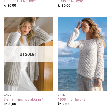
1908 nr 12 Sivgenser
1908 nr 4 Sløyfe
kr
80,00
kr
80,00
UTSOLGT
DAME
DAME
Sjømannens ribbjakke nr 1
1908 nr 3 Havbris
kr
20,00
kr
80,00