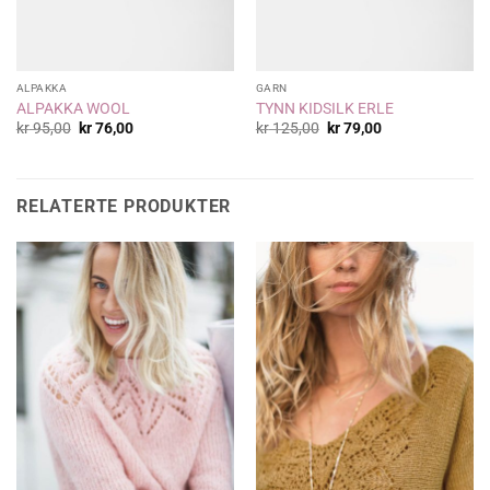
ALPAKKA
GARN
ALPAKKA WOOL
TYNN KIDSILK ERLE
Opprinnelig
Nåværende
Opprinnelig
Nåværende
kr
95,00
kr
76,00
kr
125,00
kr
79,00
pris
pris
pris
pris
var:
er:
var:
er:
kr 95,00.
kr 76,00.
kr 125,00.
kr 79,00.
RELATERTE PRODUKTER