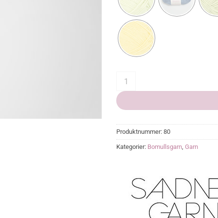
Mandarin Petit quantity
Produktnummer:
80
Kategorier:
Bomullsgarn
,
Garn