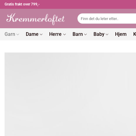
Skip
Gratis frakt over 799,-
to
Søk
content
etter:
Garn
Dame
Herre
Barn
Baby
Hjem
K