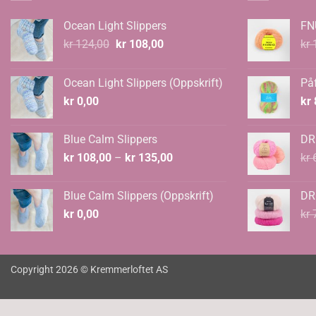
Ocean Light Slippers
FN
Opprinnelig
Nåværende
kr
124,00
kr
108,00
kr
1
pris
pris
var:
er:
Ocean Light Slippers (Oppskrift)
Påf
kr 124,00.
kr 108,00.
kr
0,00
kr
Blue Calm Slippers
DR
Prisområde:
kr
108,00
–
kr
135,00
kr
6
kr 108,00
til
Blue Calm Slippers (Oppskrift)
DR
kr 135,00
kr
0,00
kr
7
Copyright 2026 © Kremmerloftet AS