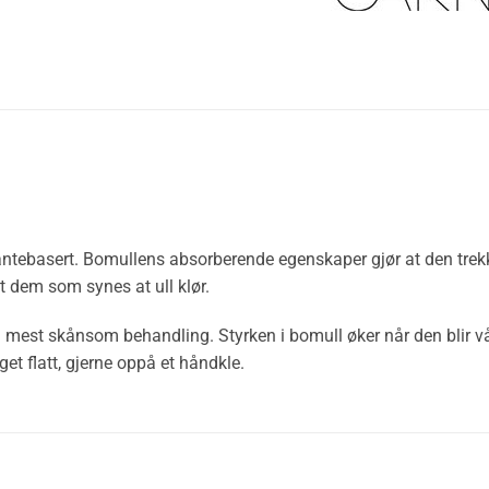
ntebasert. Bomullens absorberende egenskaper gjør at den trekker 
t dem som synes at ull klør.
n mest skånsom behandling. Styrken i bomull øker når den blir v
et flatt, gjerne oppå et håndkle.