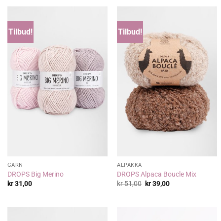
Tilbud!
Tilbud!
GARN
ALPAKKA
DROPS Big Merino
DROPS Alpaca Boucle Mix
Opprinnelig
Nåværende
kr
31,00
kr
51,00
kr
39,00
pris
pris
var:
er:
kr 51,00.
kr 39,00.