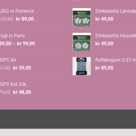
UGG in Florence
Strikkezilla Lønneb
Opprinnelig
Nåværende
29,00
kr
89,00
kr
49,00
pris
pris
var:
er:
ugl in Paris
Strikkezilla Hassel
kr 129,00.
kr 89,00.
Prisområde:
89,00
–
kr
99,00
kr
49,00
kr 89,00
til
OPS Air
Refleksgarn 0.37 
kr 99,00
Opprinnelig
Nåværende
7,00
kr
59,00
kr
89,00
pris
pris
var:
er:
OPS Kid Silk
kr 67,00.
kr 59,00.
Opprinnelig
Nåværende
0,00
kr
48,00
pris
pris
var:
er:
kr 70,00.
kr 48,00.