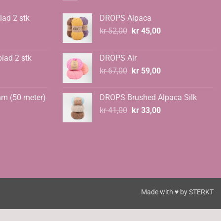
lad 2 stk
DROPS Alpaca
Opprinnelig
Nåværende
kr
52,00
kr
45,00
pris
pris
var:
er:
blad 2 stk
DROPS Air
kr 52,00.
kr 45,00.
Opprinnelig
Nåværende
kr
67,00
kr
59,00
pris
pris
var:
er:
mm (50 meter)
DROPS Brushed Alpaca Silk
kr 67,00.
kr 59,00.
Opprinnelig
Nåværende
kr
41,00
kr
33,00
pris
pris
var:
er:
kr 41,00.
kr 33,00.
Made with ♥ by
STERKT