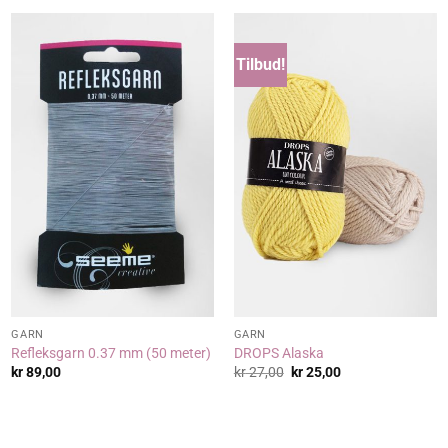
Tilbud!
GARN
GARN
Refleksgarn 0.37 mm (50 meter)
DROPS Alaska
Opprinnelig
Nåværende
kr
89,00
kr
27,00
kr
25,00
pris
pris
var:
er:
kr 27,00.
kr 25,00.