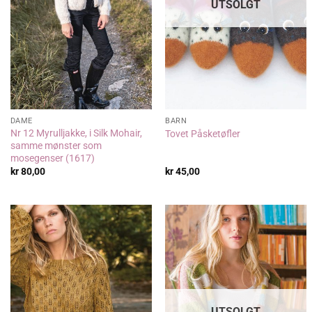
UTSOLGT
DAME
BARN
Nr 12 Myrulljakke, i Silk Mohair,
Tovet Påsketøfler
samme mønster som
mosegenser (1617)
kr
80,00
kr
45,00
UTSOLGT