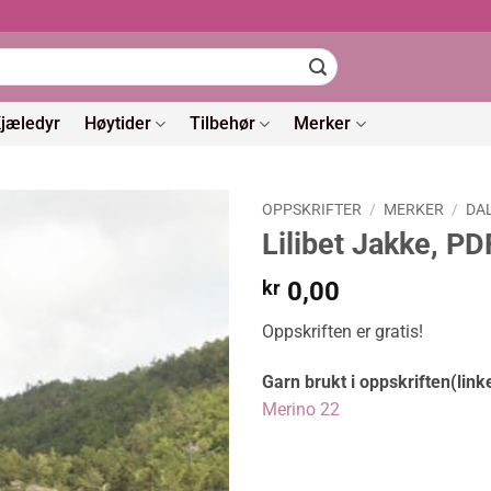
jæledyr
Høytider
Tilbehør
Merker
OPPSKRIFTER
/
MERKER
/
DA
Lilibet Jakke, PD
kr
0,00
Oppskriften er gratis!
Garn brukt i oppskriften(link
Merino 22