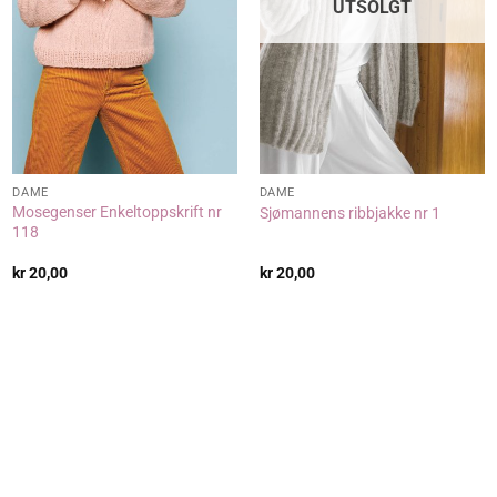
UTSOLGT
DAME
DAME
Mosegenser Enkeltoppskrift nr
Sjømannens ribbjakke nr 1
118
kr
20,00
kr
20,00