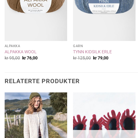
ALPAKKA
GARN
ALPAKKA WOOL
TYNN KIDSILK ERLE
Opprinnelig
Nåværende
Opprinnelig
Nåværende
kr
95,00
kr
76,00
kr
125,00
kr
79,00
pris
pris
pris
pris
var:
er:
var:
er:
kr 95,00.
kr 76,00.
kr 125,00.
kr 79,00.
RELATERTE PRODUKTER