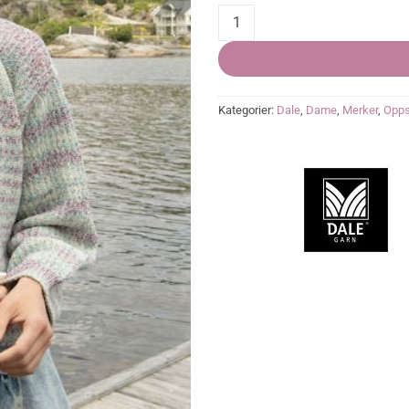
Lilibet Jakke, PDF quantity
Kategorier:
Dale
,
Dame
,
Merker
,
Opps