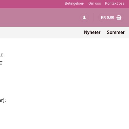
Betingelser-
Om oss
Kontakt oss
KR
0,00
Nyheter
Sommer
LE
F
er):