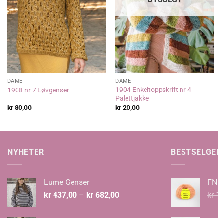
DAME
DAME
1904 Enkeltoppskrift nr 4
1908 nr 7 Løvgenser
Palettjakke
kr
80,00
kr
20,00
NYHETER
BESTSELGE
Lume Genser
FN
Prisområde:
kr
437,00
–
kr
682,00
kr
1
kr 437,00
til