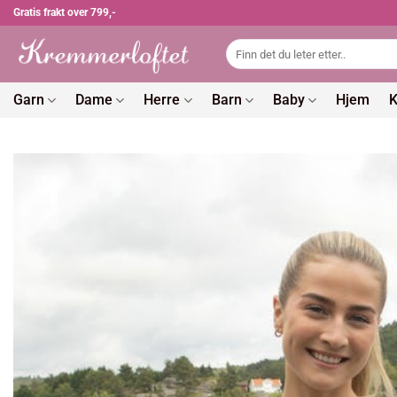
Skip
Gratis frakt over 799,-
to
Søk
content
etter:
Garn
Dame
Herre
Barn
Baby
Hjem
K