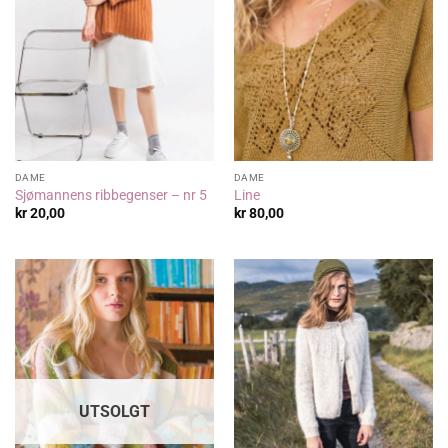
DAME
DAME
Sjømannens ribbegenser – nr 5
Line
kr
20,00
kr
80,00
UTSOLGT