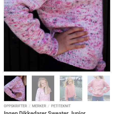
OPPSKRIFTER
/
MERKER
/
PETITEKNIT
Ingen Dikkedarer Sweater Junior