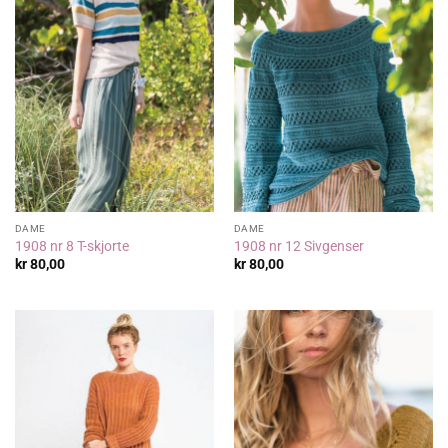
DAME
DAME
1908 nr 8 T-skjorte
1908 nr 12 Sivgenser
kr
80,00
kr
80,00