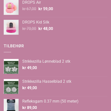
DROPS Air
kr 99,00
Opprinnelig
Nåværende
kr
67,00
kr
59,00
pris
pris
var:
er:
DROPS Kid Silk
kr 67,00.
kr 59,00.
Opprinnelig
Nåværende
kr
70,00
kr
48,00
pris
pris
var:
er:
kr 70,00.
kr 48,00.
TILBEHØR
Strikkezilla Lønneblad 2 stk
kr
49,00
Strikkezilla Hasselblad 2 stk
kr
49,00
Refleksgarn 0.37 mm (50 meter)
kr
89,00