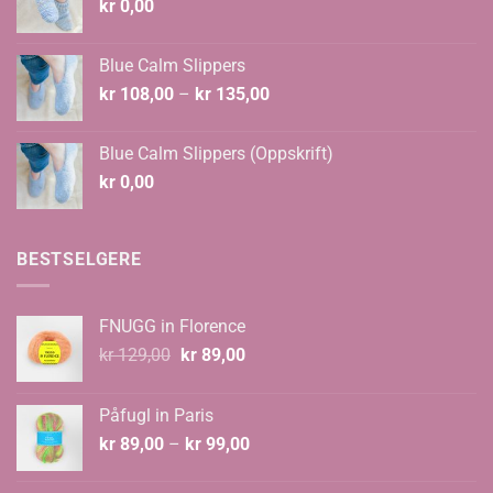
kr
0,00
Blue Calm Slippers
Prisområde:
kr
108,00
–
kr
135,00
kr 108,00
til
Blue Calm Slippers (Oppskrift)
kr 135,00
kr
0,00
BESTSELGERE
FNUGG in Florence
Opprinnelig
Nåværende
kr
129,00
kr
89,00
pris
pris
var:
er:
Påfugl in Paris
kr 129,00.
kr 89,00.
Prisområde:
kr
89,00
–
kr
99,00
kr 89,00
til