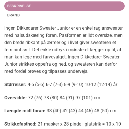
BESKRIVELSE
BRAND
Ingen Dikkedarer Sweater Junior er en enkel raglansweater
med halsudskæring foran. Pasformen er lidt oversize, men
den brede ribkant på ærmer og i livet giver sweateren et
feminint snit. Det enkle udtryk i mønsteret lægger op til, at
man kan lege med farvevalget. Ingen Dikkedarer Sweater
Junior strikkes oppefra og ned, og sweateren kan derfor
med fordel prøves og tilpasses undervejs.
Størrelser:
4-5 (5-6) 6-7 (7-8) 8-9 (9-10) 10-12 (12-14) år
Overvidde:
72 (76) 78 (80) 84 (91) 97 (101) cm
Længde midt foran:
38 (40) 42 (43) 44 (46) 48 (50) cm
Strikkefasthed:
21 masker x 28 pinde i glatstrik = 10 x 10