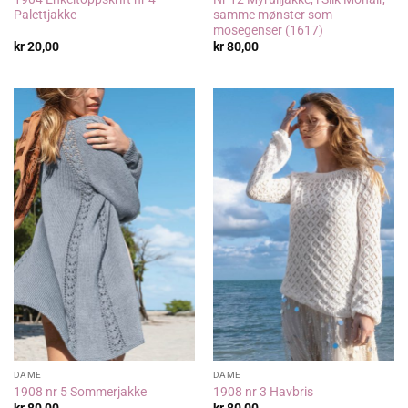
Palettjakke
samme mønster som
mosegenser (1617)
kr
20,00
kr
80,00
DAME
DAME
1908 nr 5 Sommerjakke
1908 nr 3 Havbris
kr
80,00
kr
80,00