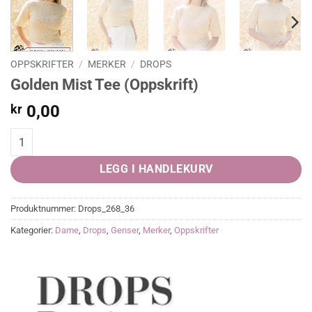
OPPSKRIFTER
/
MERKER
/
DROPS
Golden Mist Tee (Oppskrift)
kr
0,00
Golden Mist Tee (Oppskrift) quantity
LEGG I HANDLEKURV
Produktnummer:
Drops_268_36
Kategorier:
Dame
,
Drops
,
Genser
,
Merker
,
Oppskrifter