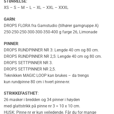
STØRRELSE
:
XS – S – M – L – XL – XXL – XXXL
GARN
:
DROPS FLORA fra Garnstudio (tilhører garngruppe A)
250-250-250-300-300-350-400 g farge 26, Limonade
PINNER
:
DROPS RUNDPINNER NR 3: Lengde 40 cm og 80 cm.
DROPS RUNDPINNER NR 2,5: Lengde 40 cm og 80 cm.
DROPS SETTPINNER NR 3.
DROPS SETTPINNER NR 2,5.
Teknikken
MAGIC LOOP
kan brukes – da trengs
kun
rundpinne
80 cm i hvert pinne-nr.
STRIKKEFASTHET
:
26 masker i bredden og 34 pinner i høyden
med
glattstrikk
på pinne nr 3 = 10 x 10 cm.
HUSK: Pinne nr er kun veiledende. Får du for mange