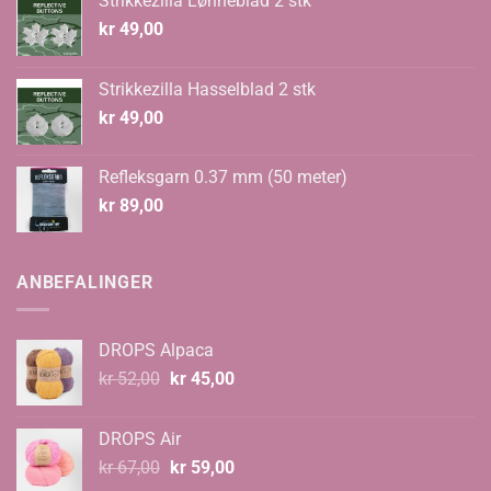
Strikkezilla Lønneblad 2 stk
kr
49,00
Strikkezilla Hasselblad 2 stk
kr
49,00
Refleksgarn 0.37 mm (50 meter)
kr
89,00
ANBEFALINGER
DROPS Alpaca
Opprinnelig
Nåværende
kr
52,00
kr
45,00
pris
pris
var:
er:
DROPS Air
kr 52,00.
kr 45,00.
Opprinnelig
Nåværende
kr
67,00
kr
59,00
pris
pris