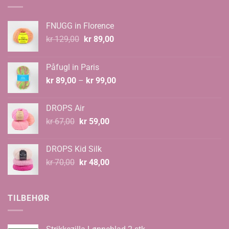
FNUGG in Florence
Opprinnelig
Nåværende
kr
129,00
kr
89,00
pris
pris
var:
er:
Påfugl in Paris
kr 129,00.
kr 89,00.
Prisområde:
kr
89,00
–
kr
99,00
kr 89,00
til
DROPS Air
kr 99,00
Opprinnelig
Nåværende
kr
67,00
kr
59,00
pris
pris
var:
er:
DROPS Kid Silk
kr 67,00.
kr 59,00.
Opprinnelig
Nåværende
kr
70,00
kr
48,00
pris
pris
var:
er:
kr 70,00.
kr 48,00.
TILBEHØR