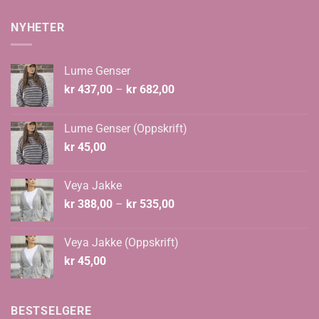
NYHETER
Lume Genser
Prisområde:
kr
437,00
–
kr
682,00
kr 437,00
til
Lume Genser (Oppskrift)
kr 682,00
kr
45,00
Veya Jakke
Prisområde:
kr
388,00
–
kr
535,00
kr 388,00
til
Veya Jakke (Oppskrift)
kr 535,00
kr
45,00
BESTSELGERE