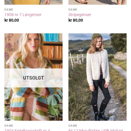
DAME
DAME
1908 nr 7 Løvgenser
Stripegenser
kr
80,00
kr
80,00
UTSOLGT
DAME
DAME
1904 Enkeltoppskrift nr 4
Nr 12 Myrulljakke, i Silk Mohair,