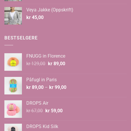
til
Veya Jakke (Oppskrift)
kr 535,00
kr
45,00
BESTSELGERE
FNUGG in Florence
Opprinnelig
Nåværende
kr
129,00
kr
89,00
pris
pris
var:
er:
Påfugl in Paris
kr 129,00.
kr 89,00.
Prisområde:
kr
89,00
–
kr
99,00
kr 89,00
til
DROPS Air
kr 99,00
Opprinnelig
Nåværende
kr
67,00
kr
59,00
pris
pris
var:
er:
DROPS Kid Silk
kr 67,00.
kr 59,00.