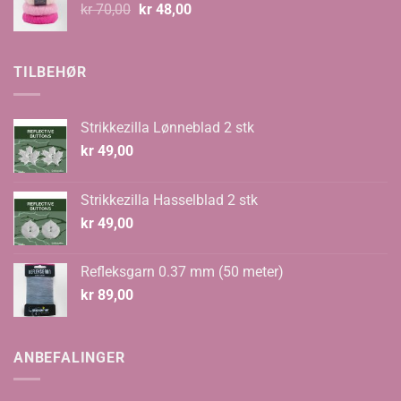
Opprinnelig
Nåværende
kr
70,00
kr
48,00
pris
pris
var:
er:
kr 70,00.
kr 48,00.
TILBEHØR
Strikkezilla Lønneblad 2 stk
kr
49,00
Strikkezilla Hasselblad 2 stk
kr
49,00
Refleksgarn 0.37 mm (50 meter)
kr
89,00
ANBEFALINGER