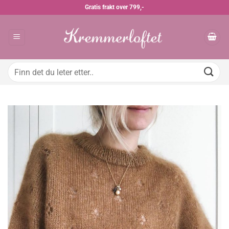
Skip
Gratis frakt over 799,-
to
content
Søk
etter: