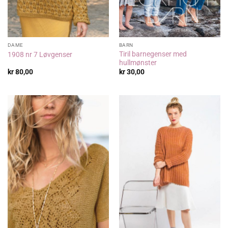
DAME
BARN
Tiril barnegenser med
1908 nr 7 Løvgenser
hullmønster
kr
80,00
kr
30,00