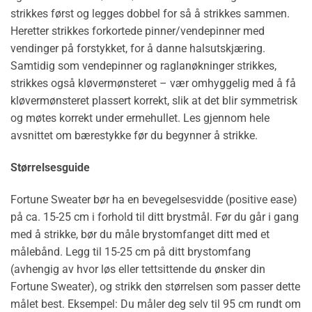
strikkes først og legges dobbel for så å strikkes sammen.
Heretter strikkes forkortede pinner/vendepinner med
vendinger på forstykket, for å danne halsutskjæring.
Samtidig som vendepinner og raglanøkninger strikkes,
strikkes også kløvermønsteret – vær omhyggelig med å få
kløvermønsteret plassert korrekt, slik at det blir symmetrisk
og møtes korrekt under ermehullet. Les gjennom hele
avsnittet om bærestykke før du begynner å strikke.
Størrelsesguide
Fortune Sweater bør ha en bevegelsesvidde (positive ease)
på ca. 15-25 cm i forhold til ditt brystmål. Før du går i gang
med å strikke, bør du måle brystomfanget ditt med et
målebånd. Legg til 15-25 cm på ditt brystomfang
(avhengig av hvor løs eller tettsittende du ønsker din
Fortune Sweater), og strikk den størrelsen som passer dette
målet best. Eksempel: Du måler deg selv til 95 cm rundt om