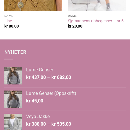
DAME
DAME
Line
Sjømannens ribbegenser – nr 5
kr
80,00
kr
20,00
NYHETER
Lume Genser
Prisområde:
kr
437,00
–
kr
682,00
kr 437,00
til
Lume Genser (Oppskrift)
kr 682,00
kr
45,00
Veya Jakke
Prisområde:
kr
388,00
–
kr
535,00
kr 388,00