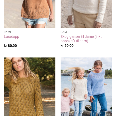
DAME
DAME
Skog genser til dame (inkl.
Lacetopp
oppskrift til barn)
kr
80,00
kr
50,00