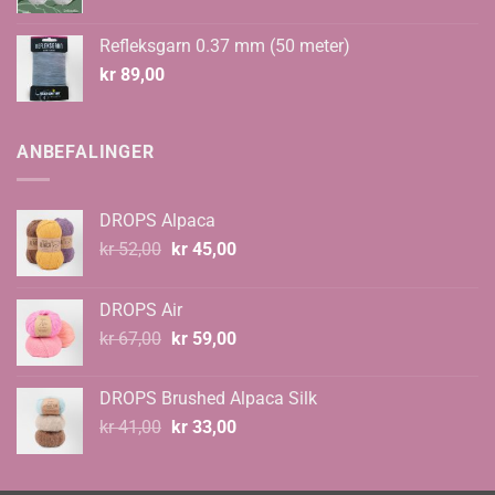
Refleksgarn 0.37 mm (50 meter)
kr
89,00
ANBEFALINGER
DROPS Alpaca
Opprinnelig
Nåværende
kr
52,00
kr
45,00
pris
pris
var:
er:
DROPS Air
kr 52,00.
kr 45,00.
Opprinnelig
Nåværende
kr
67,00
kr
59,00
pris
pris
var:
er:
DROPS Brushed Alpaca Silk
kr 67,00.
kr 59,00.
Opprinnelig
Nåværende
kr
41,00
kr
33,00
pris
pris
var:
er: