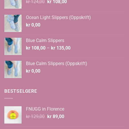
Opprinnelig
Nåværende
kr
124,00
kr
108,00
pris
pris
var:
er:
Ocean Light Slippers (Oppskrift)
kr 124,00.
kr 108,00.
kr
0,00
Blue Calm Slippers
Prisområde:
kr
108,00
–
kr
135,00
kr 108,00
til
Blue Calm Slippers (Oppskrift)
kr 135,00
kr
0,00
BESTSELGERE
FNUGG in Florence
Opprinnelig
Nåværende
kr
129,00
kr
89,00
pris
pris
var:
er: