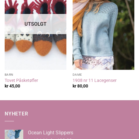
UTSOLGT
BARN
DAME
Tovet Påsketøfler
1908 nr 11 Lacegenser
kr
45,00
kr
80,00
NYHETER
Ocean Light Slippers