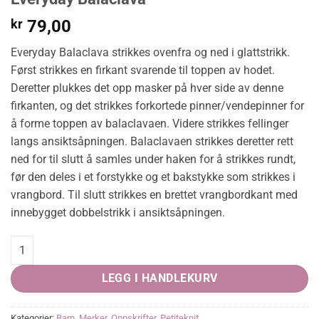
kr
79,00
Everyday Balaclava strikkes ovenfra og ned i glattstrikk.
Først strikkes en firkant svarende til toppen av hodet.
Deretter plukkes det opp masker på hver side av denne
firkanten, og det strikkes forkortede pinner/vendepinner for
å forme toppen av balaclavaen. Videre strikkes fellinger
langs ansiktsåpningen. Balaclavaen strikkes deretter rett
ned for til slutt å samles under haken for å strikkes rundt,
før den deles i et forstykke og et bakstykke som strikkes i
vrangbord. Til slutt strikkes en brettet vrangbordkant med
innebygget dobbelstrikk i ansiktsåpningen.
Everyday Balaclava quantity
LEGG I HANDLEKURV
Kategorier:
Barn
,
Merker
,
Oppskrifter
,
Petiteknit