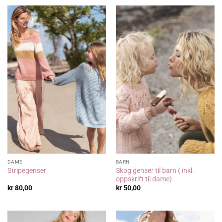
DAME
BARN
Skog genser til barn ( inkl.
Stripegenser
oppskrift til dame)
kr
80,00
kr
50,00