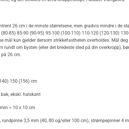
rent 26 cm i de minste størrelsene, men gradvis mindre i de stø
80 (80-85) 85-90 (90-95) 95-100 (100-110) 110-120 (120-130) 13
 mål kun gjelder dersom strikkefastheten overholdes. Mål deg se
 rundt om bysten (eller det bredeste sted på din overkropp), bør 
) på 26 cm.
(140) 150 (156) cm
 bak, ekskl. halskant
 4 mm = 10 x 10 cm
), rundpinne 3,5 mm (40, 80 og/eller 100 cm), strømpepinner 4