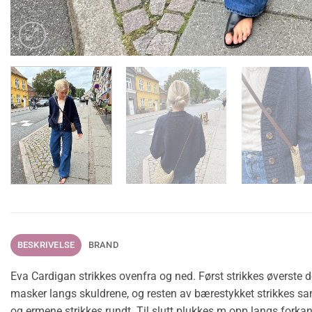
BESKRIVELSE
BRAND
Eva Cardigan strikkes ovenfra og ned. Først strikkes øverste 
masker langs skuldrene, og resten av bærestykket strikkes sam
og ermene strikkes rundt. Til slutt plukkes m opp langs forka