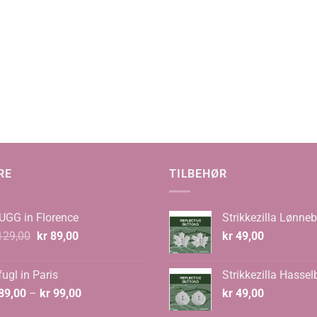
RE
TILBEHØR
UGG in Florence
Strikkezilla Lønneb
Opprinnelig
Nåværende
29,00
kr
89,00
kr
49,00
pris
pris
var:
er:
ugl in Paris
Strikkezilla Hassel
kr 129,00.
kr 89,00.
Prisområde:
89,00
–
kr
99,00
kr
49,00
kr 89,00