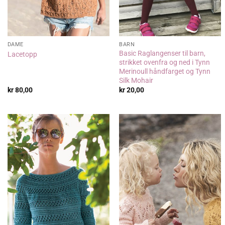
DAME
BARN
Basic Raglangenser til barn,
Lacetopp
strikket ovenfra og ned i Tynn
Merinoull håndfarget og Tynn
Silk Mohair
kr
80,00
kr
20,00