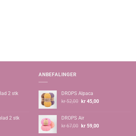
ANBEFALINGER
lad 2 stk
DROPS Alpaca
Opprinnelig
Nåværende
kr
52,00
kr
45,00
pris
pris
var:
er:
blad 2 stk
DROPS Air
kr 52,00.
kr 45,00.
Opprinnelig
Nåværende
kr
67,00
kr
59,00
pris
pris