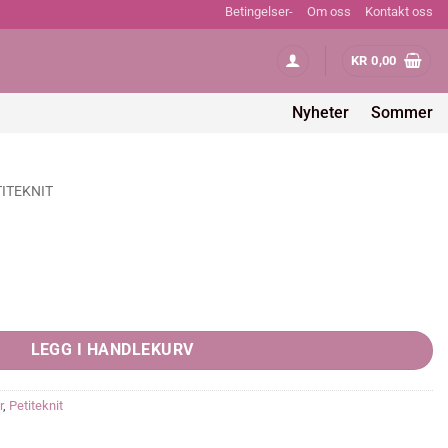
Betingelser-
Om oss
Kontakt oss
KR
0,00
Nyheter
Sommer
TITEKNIT
LEGG I HANDLEKURV
r
,
Petiteknit