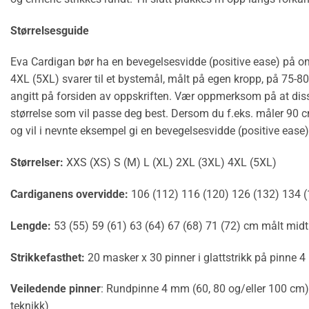
Størrelsesguide
Eva Cardigan bør ha en bevegelsesvidde (positive ease) på omt
4XL (5XL) svarer til et bystemål, målt på egen kropp, på 75-
angitt på forsiden av oppskriften. Vær oppmerksom på at disse
størrelse som vil passe deg best. Dersom du f.eks. måler 90 cm
og vil i nevnte eksempel gi en bevegelsesvidde (positive ease
Størrelser:
XXS (XS) S (M) L (XL) 2XL (3XL) 4XL (5XL)
Cardiganens overvidde:
106 (112) 116 (120) 126 (132) 134 
Lengde:
53 (55) 59 (61) 63 (64) 67 (68) 71 (72) cm målt midt
Strikkefasthet:
20 masker x 30 pinner i glattstrikk på pinne
Veiledende pinner
: Rundpinne 4 mm (60, 80 og/eller 100 cm
teknikk)