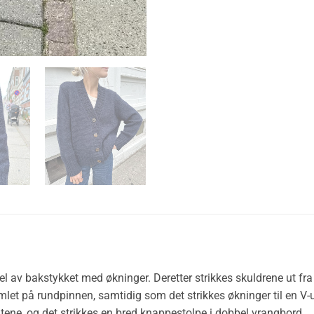
del av bakstykket med økninger. Deretter strikkes skuldrene ut 
let på rundpinnen, samtidig som det strikkes økninger til en V-u
ntene, og det strikkes en bred knappestolpe i dobbel vrangbord.