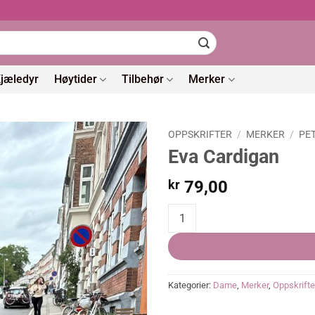
jæledyr
Høytider
Tilbehør
Merker
OPPSKRIFTER
/
MERKER
/
PE
Eva Cardigan
kr
79,00
Eva Cardigan quantity
Kategorier:
Dame
,
Merker
,
Oppskrifte