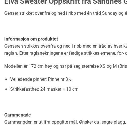
Elva Sweater Oppskrift fra Sandnes 
Genser strikket ovenfra og ned i ribb med én tråd Sunday og
Informasjon om produktet
Genseren strikkes ovenfra og ned i ribb med en tråd av hver kv
raglan. Etter raglanøkningene er ferdige strikkes ermene, for
Modellen er 172 cm høy og har på seg størrelse XS og M (Brist
Veiledende pinner:
Pinne nr 3½
Strikkefasthet:
24 masker = 10 cm
Garnmengde
Garnmengden er ut ifra oppgitte mål. Ønsker du lengre plagg, 