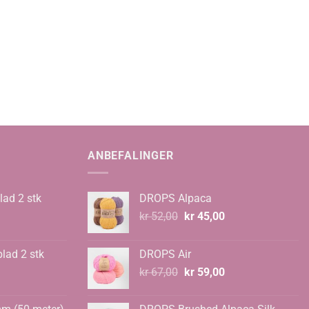
ANBEFALINGER
lad 2 stk
DROPS Alpaca
Opprinnelig
Nåværende
kr
52,00
kr
45,00
pris
pris
var:
er:
blad 2 stk
DROPS Air
kr 52,00.
kr 45,00.
Opprinnelig
Nåværende
kr
67,00
kr
59,00
pris
pris
var:
er: