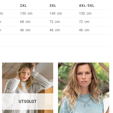
2XL
3XL
4XL-5XL
cm
130 cm
140 cm
150 cm
m
68 cm
72 cm
72 cm
m
46 cm
46 cm
46 cm
UTSOLGT