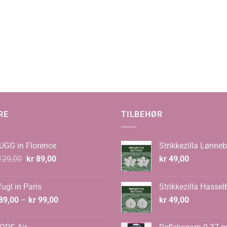
RE
TILBEHØR
UGG in Florence
Strikkezilla Lønneb
Opprinnelig
Nåværende
29,00
kr
89,00
kr
49,00
pris
pris
var:
er:
ugl in Paris
Strikkezilla Hassel
kr 129,00.
kr 89,00.
Prisområde:
89,00
–
kr
99,00
kr
49,00
kr 89,00
til