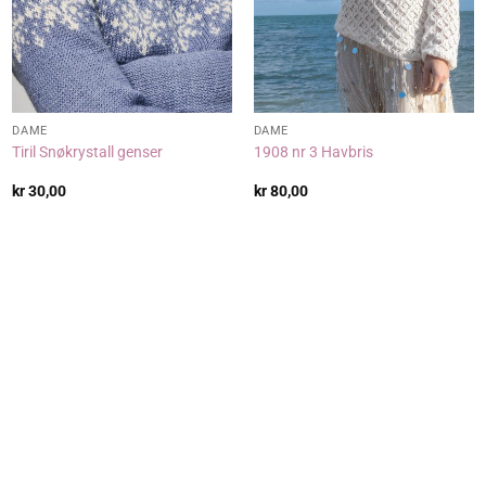
DAME
DAME
Tiril Snøkrystall genser
1908 nr 3 Havbris
kr
30,00
kr
80,00