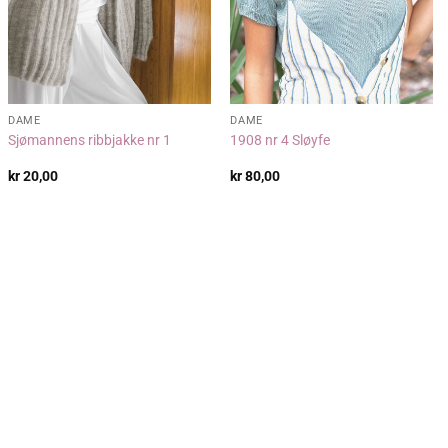
DAME
DAME
Sjømannens ribbjakke nr 1
1908 nr 4 Sløyfe
kr
20,00
kr
80,00