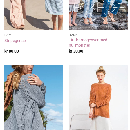
DAME
BARN
Tiril barnegenser med
Stripegenser
hullmønster
kr
80,00
kr
30,00