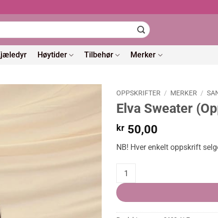
jæledyr
Høytider
Tilbehør
Merker
OPPSKRIFTER
/
MERKER
/
SA
Elva Sweater (Opp
kr
50,00
NB! Hver enkelt oppskrift selg
Elva Sweater (Oppskrift) quantit