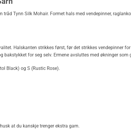
Garn
 én tråd Tynn Silk Mohair. Formet hals med vendepinner, raglan
alitet. Halskanten strikkes først, før det strikkes vendepinner f
- og bakstykket for seg selv. Ermene avsluttes med økninger som
ol Black) og S (Rustic Rose).
husk at du kanskje trenger ekstra garn.