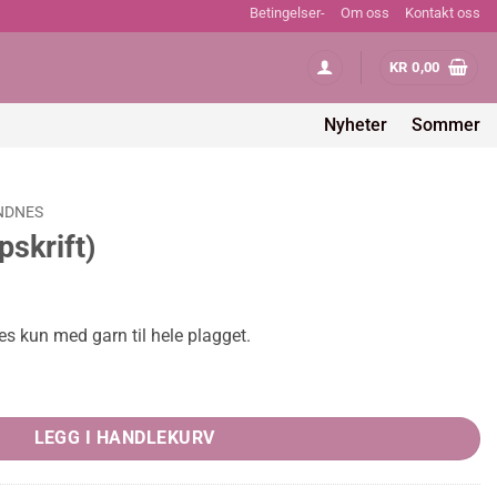
Betingelser-
Om oss
Kontakt oss
KR
0,00
Nyheter
Sommer
NDNES
skrift)
es kun med garn til hele plagget.
y
LEGG I HANDLEKURV