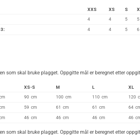
XXS
XS
S
X
4
4
5
5
3:
4
4
5
6
n som skal bruke plagget. Oppgitte mål er beregnet etter oppgitt
XS-S
M
L
XL
cm
90 cm
100 cm
110 cm
120 
cm
59 cm
61 cm
61 cm
64 c
cm
46 cm
46 cm
46 cm
46 c
n som skal bruke plagget. Oppgitte mål er beregnet etter oppgitt