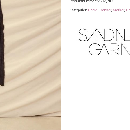
Produktnummer:
2602_Nr7
Kategorier:
Dame
,
Genser
,
Merker
,
Op