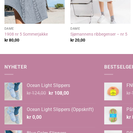
DAME
DAME
1908 nr 5 Sommerjakke
Sjømannens ribbegenser – nr 5
kr
80,00
kr
20,00
NYHETER
BESTSELGE
Ocean Light Slippers
FN
Opprinnelig
Nåværende
kr
124,00
kr
108,00
kr
1
pris
pris
var:
er:
Ocean Light Slippers (Oppskrift)
Påf
kr 124,00.
kr 108,00.
kr
0,00
kr