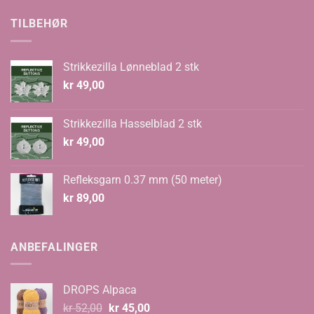
var:
er:
kr 70,00.
kr 48,00.
TILBEHØR
Strikkezilla Lønneblad 2 stk
kr
49,00
Strikkezilla Hasselblad 2 stk
kr
49,00
Refleksgarn 0.37 mm (50 meter)
kr
89,00
ANBEFALINGER
DROPS Alpaca
Opprinnelig
Nåværende
kr
52,00
kr
45,00