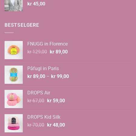
kr
45,00
BESTSELGERE
FNUGG in Florence
Opprinnelig
Nåværende
kr
129,00
kr
89,00
pris
pris
var:
er:
Påfugl in Paris
kr 129,00.
kr 89,00.
Prisområde:
kr
89,00
–
kr
99,00
kr 89,00
til
DROPS Air
kr 99,00
Opprinnelig
Nåværende
kr
67,00
kr
59,00
pris
pris
var:
er:
DROPS Kid Silk
kr 67,00.
kr 59,00.
Opprinnelig
Nåværende
kr
70,00
kr
48,00
pris
pris