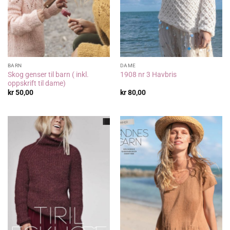
BARN
DAME
Skog genser til barn ( inkl.
1908 nr 3 Havbris
oppskrift til dame)
kr
50,00
kr
80,00