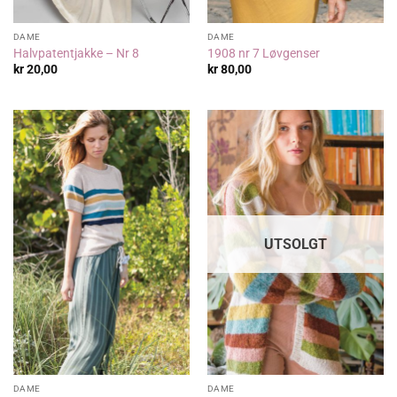
DAME
DAME
Halvpatentjakke – Nr 8
1908 nr 7 Løvgenser
kr
20,00
kr
80,00
UTSOLGT
DAME
DAME