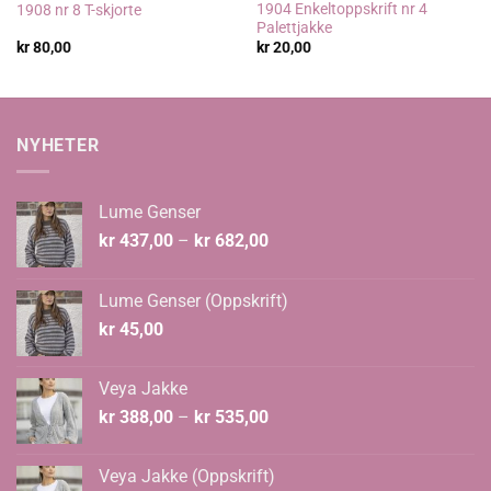
1904 Enkeltoppskrift nr 4
1908 nr 8 T-skjorte
Palettjakke
kr
80,00
kr
20,00
NYHETER
Lume Genser
Prisområde:
kr
437,00
–
kr
682,00
kr 437,00
til
Lume Genser (Oppskrift)
kr 682,00
kr
45,00
Veya Jakke
Prisområde:
kr
388,00
–
kr
535,00
kr 388,00
til
Veya Jakke (Oppskrift)
kr 535,00