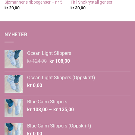
Sjømannens ribbegenser – nr 5
Tiril Snøkrystall genser
kr
20,00
kr
30,00
NYHETER
Ocean Light Slippers
Opprinnelig
Nåværende
kr
124,00
kr
108,00
pris
pris
var:
er:
Ocean Light Slippers (Oppskrift)
kr 124,00.
kr 108,00.
kr
0,00
Blue Calm Slippers
Prisområde:
kr
108,00
–
kr
135,00
kr 108,00
til
Blue Calm Slippers (Oppskrift)
kr 135,00
kr
0,00