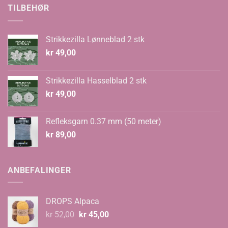
kr 70,00.
kr 48,00.
TILBEHØR
Strikkezilla Lønneblad 2 stk
kr
49,00
Strikkezilla Hasselblad 2 stk
kr
49,00
Refleksgarn 0.37 mm (50 meter)
kr
89,00
ANBEFALINGER
DROPS Alpaca
Opprinnelig
Nåværende
kr
52,00
kr
45,00
pris
pris