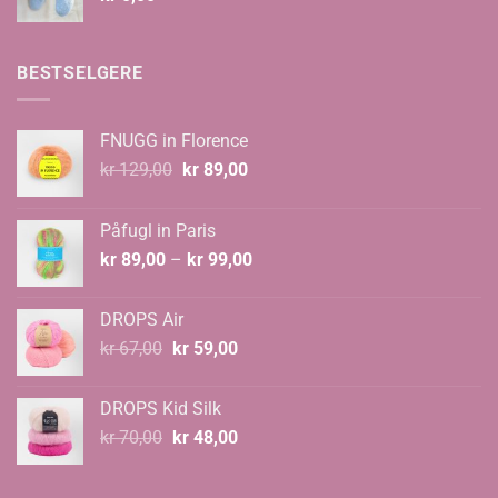
BESTSELGERE
FNUGG in Florence
Opprinnelig
Nåværende
kr
129,00
kr
89,00
pris
pris
var:
er:
Påfugl in Paris
kr 129,00.
kr 89,00.
Prisområde:
kr
89,00
–
kr
99,00
kr 89,00
til
DROPS Air
kr 99,00
Opprinnelig
Nåværende
kr
67,00
kr
59,00
pris
pris
var:
er:
DROPS Kid Silk
kr 67,00.
kr 59,00.
Opprinnelig
Nåværende
kr
70,00
kr
48,00
pris
pris
var:
er: