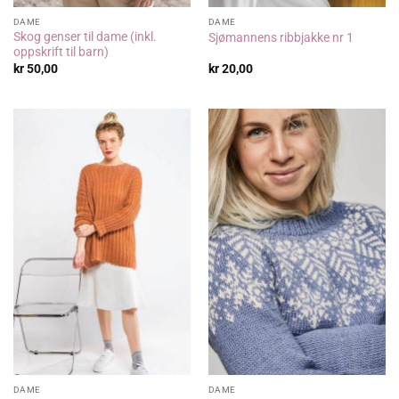
DAME
DAME
Skog genser til dame (inkl.
Sjømannens ribbjakke nr 1
oppskrift til barn)
kr
50,00
kr
20,00
DAME
DAME