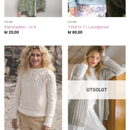
DAME
DAME
Kløverjakke – nr 6
1908 nr 11 Lacegenser
kr
20,00
kr
80,00
UTSOLGT