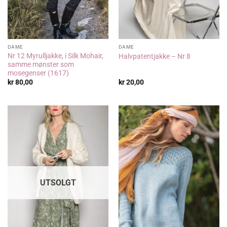
DAME
DAME
Nr 12 Myrulljakke, i Silk Mohair,
Halvpatentjakke – Nr 8
samme mønster som
mosegenser (1617)
kr
80,00
kr
20,00
UTSOLGT