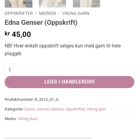
OPPSKRIFTER
/
MERKER
/
VIKING GARN
Edna Genser (Oppskrift)
kr
45,00
NB! Hver enkelt oppskrift selges kun med garn til hele
plagget.
Edna Genser (Oppskrift) quantity
LEGG I HANDLEKURV
Produktnummer:
K_2612_01_A
Kategorier:
Dame
,
Genser
,
Merker
,
Oppskrifter
,
Viking garn
Merke:
Viking Garn