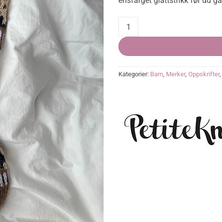
ensfarget glattstrikk før du gå
Celeste Julestrømpe quantity
Kategorier:
Barn
,
Merker
,
Oppskrifter