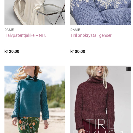
DAME
DAME
Halvpatentjakke – Nr 8
Tiril Snøkrystall genser
kr
20,00
kr
30,00