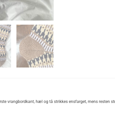
rste vrangbordkant, hæl og tå strikkes ensfarget, mens resten st