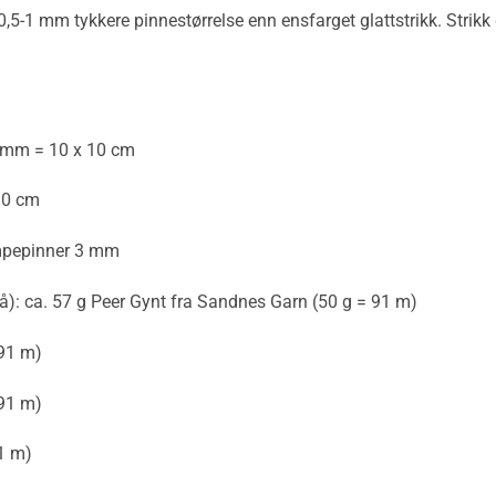
5-1 mm tykkere pinnestørrelse enn ensfarget glattstrikk. Strikk 
3 mm = 10 x 10 cm
10 cm
mpepinner 3 mm
å): ca. 57 g Peer Gynt fra Sandnes Garn (50 g = 91 m)
 91 m)
 91 m)
91 m)