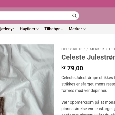
jæledyr
Høytider
Tilbehør
Merker
OPPSKRIFTER
/
MERKER
/
PE
Celeste Julestr
kr
79,00
Celeste Julestrømpe strikkes 
strikkes ensfarget, mens reste
formes med vendepinner.
Vær oppmerksom på at mønster
pinnestørrelse enn ensfarget g