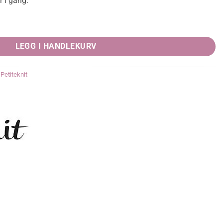
r i gang.
LEGG I HANDLEKURV
,
Petiteknit