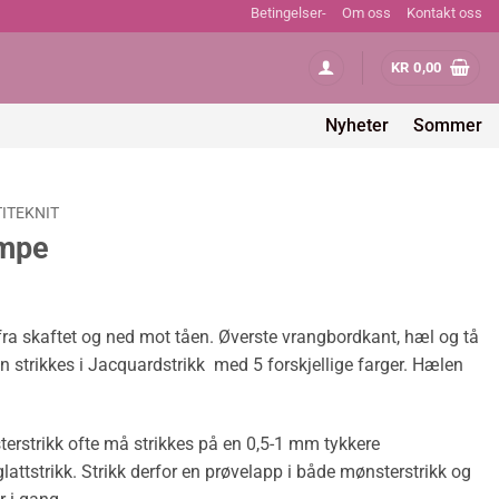
Betingelser-
Om oss
Kontakt oss
KR
0,00
Nyheter
Sommer
TITEKNIT
ømpe
fra skaftet og ned mot tåen. Øverste vrangbordkant, hæl og tå
n strikkes i Jacquardstrikk med 5 forskjellige farger. Hælen
strikk ofte må strikkes på en 0,5-1 mm tykkere
lattstrikk. Strikk derfor en prøvelapp i både mønsterstrikk og