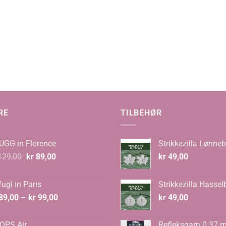
RE
TILBEHØR
UGG in Florence
Strikkezilla Lønneb
Opprinnelig
Nåværende
29,00
kr
89,00
kr
49,00
pris
pris
var:
er:
ugl in Paris
Strikkezilla Hassel
kr 129,00.
kr 89,00.
Prisområde:
89,00
–
kr
99,00
kr
49,00
kr 89,00
til
OPS Air
Refleksgarn 0.37 