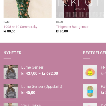
DAME
DAME
1908 nr 10 Sommersky
Tirilgenser høstgenser
kr
80,00
kr
30,00
NYHETER
BESTSELGE
Lume Genser
FN
Prisområde:
kr
437,00
–
kr
682,00
kr
1
kr 437,00
til
Lume Genser (Oppskrift)
Påf
kr 682,00
kr
45,00
kr
Veya Jakke
DR