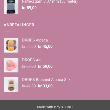
Refleksgarn 0.37 mm (50 meter)
kr
89,00
ANBEFALINGER
DROPS Alpaca
Opprinnelig
Nåværende
kr
52,00
kr
45,00
pris
pris
var:
er:
DROPS Air
kr 52,00.
kr 45,00.
Opprinnelig
Nåværende
kr
67,00
kr
59,00
pris
pris
var:
er:
DROPS Brushed Alpaca Silk
kr 67,00.
kr 59,00.
Opprinnelig
Nåværende
kr
41,00
kr
33,00
pris
pris
var:
er:
kr 41,00.
kr 33,00.
Made with ♥ by
STERKT