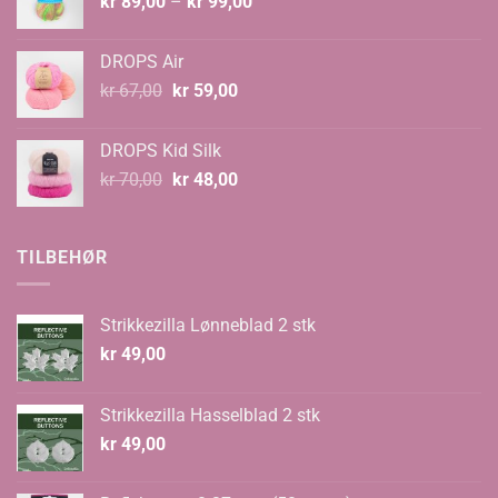
Prisområde:
kr
89,00
–
kr
99,00
kr 89,00
til
DROPS Air
kr 99,00
Opprinnelig
Nåværende
kr
67,00
kr
59,00
pris
pris
var:
er:
DROPS Kid Silk
kr 67,00.
kr 59,00.
Opprinnelig
Nåværende
kr
70,00
kr
48,00
pris
pris
var:
er:
kr 70,00.
kr 48,00.
TILBEHØR
Strikkezilla Lønneblad 2 stk
kr
49,00
Strikkezilla Hasselblad 2 stk
kr
49,00