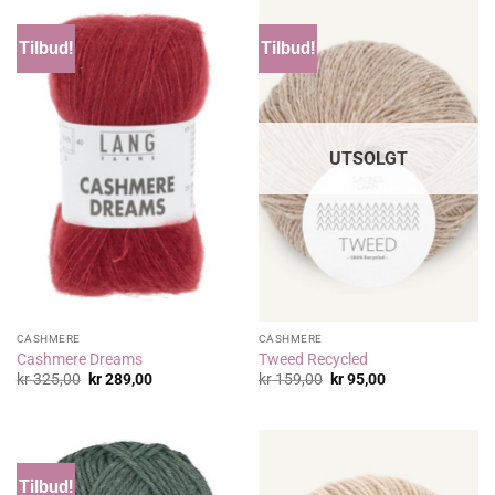
Tilbud!
Tilbud!
UTSOLGT
CASHMERE
CASHMERE
Cashmere Dreams
Tweed Recycled
Opprinnelig
Nåværende
Opprinnelig
Nåværende
kr
325,00
kr
289,00
kr
159,00
kr
95,00
pris
pris
pris
pris
var:
er:
var:
er:
kr 325,00.
kr 289,00.
kr 159,00.
kr 95,00.
Tilbud!