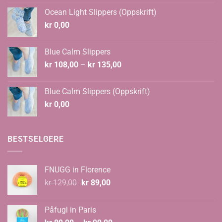
var:
er:
Ocean Light Slippers (Oppskrift)
kr 124,00.
kr 108,00.
kr
0,00
Blue Calm Slippers
Prisområde:
kr
108,00
–
kr
135,00
kr 108,00
til
Blue Calm Slippers (Oppskrift)
kr 135,00
kr
0,00
BESTSELGERE
FNUGG in Florence
Opprinnelig
Nåværende
kr
129,00
kr
89,00
pris
pris
var:
er:
Påfugl in Paris
kr 129,00.
kr 89,00.