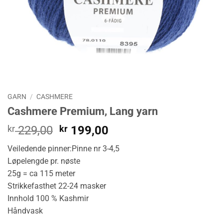
GARN
/
CASHMERE
Cashmere Premium, Lang yarn
Opprinnelig
Nåværende
kr
229,00
kr
199,00
pris
pris
Veiledende pinner:Pinne nr 3-4,5
var:
er:
Løpelengde pr. nøste
kr 229,00.
kr 199,00.
25g = ca 115 meter
Strikkefasthet 22-24 masker
Innhold 100 % Kashmir
Håndvask