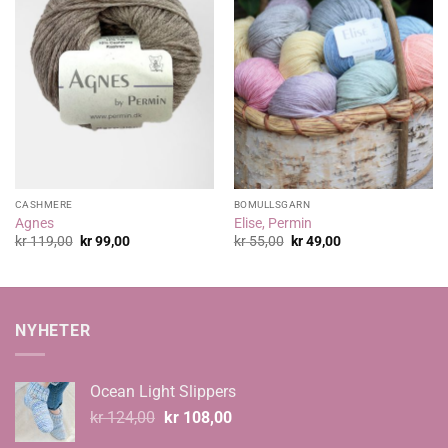
CASHMERE
BOMULLSGARN
Agnes
Elise, Permin
Opprinnelig
Nåværende
Opprinnelig
Nåværende
kr
119,00
kr
99,00
kr
55,00
kr
49,00
pris
pris
pris
pris
var:
er:
var:
er:
kr 119,00.
kr 99,00.
kr 55,00.
kr 49,00.
NYHETER
Ocean Light Slippers
Opprinnelig
Nåværende
kr
124,00
kr
108,00
pris
pris