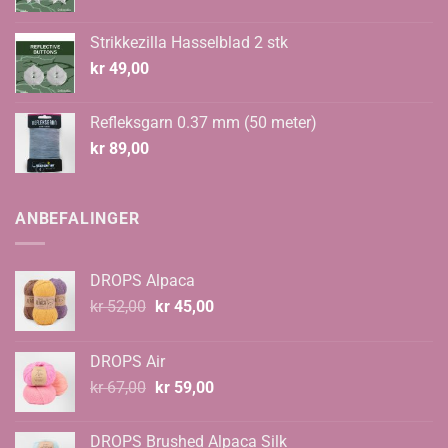
Strikkezilla Hasselblad 2 stk
kr
49,00
Refleksgarn 0.37 mm (50 meter)
kr
89,00
ANBEFALINGER
DROPS Alpaca
Opprinnelig
Nåværende
kr
52,00
kr
45,00
pris
pris
var:
er:
DROPS Air
kr 52,00.
kr 45,00.
Opprinnelig
Nåværende
kr
67,00
kr
59,00
pris
pris
var:
er:
DROPS Brushed Alpaca Silk