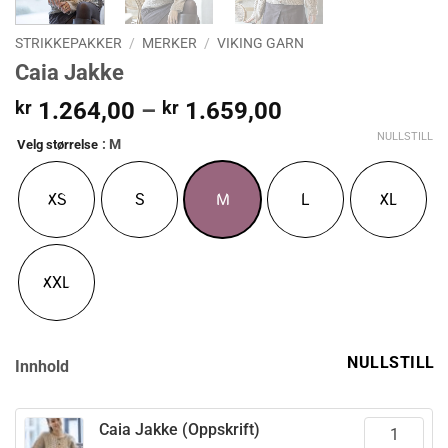
STRIKKEPAKKER
/
MERKER
/
VIKING GARN
Caia Jakke
Prisområde:
kr
1.264,00
–
kr
1.659,00
kr 1.264,00
NULLSTILL
: M
Velg størrelse
til
kr 1.659,00
XS
S
M
L
XL
XXL
NULLSTILL
Innhold
Caia Jakke (Oppskrift)