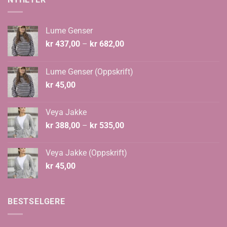
Lume Genser
Prisområde:
kr
437,00
–
kr
682,00
kr 437,00
til
Lume Genser (Oppskrift)
kr 682,00
kr
45,00
Veya Jakke
Prisområde:
kr
388,00
–
kr
535,00
kr 388,00
til
Veya Jakke (Oppskrift)
kr 535,00
kr
45,00
BESTSELGERE