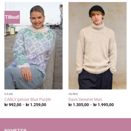
Tilbud!
DAME
HERRE
CARLY genser Blue Purple
Dave Sweater Man
Prisområde:
Prisområ
kr
992,00
–
kr
1.259,00
kr
1.305,00
–
kr
1.995,00
kr 992,00
kr 1.305,
til
til
kr 1.259,00
kr 1.995,
NYHETER