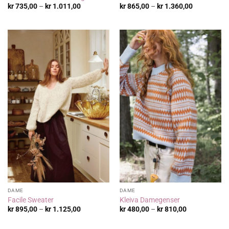
Prisområde:
Prisområde
kr
735,00
–
kr
1.011,00
kr
865,00
–
kr
1.360,00
kr 735,00
kr 865,00
til
til
kr 1.011,00
kr 1.360,00
DAME
DAME
Facile Sweater
Kleiva Damegenser
Prisområde:
Prisområde:
kr
895,00
–
kr
1.125,00
kr
480,00
–
kr
810,00
kr 895,00
kr 480,00
til
til
kr 1.125,00
kr 810,00