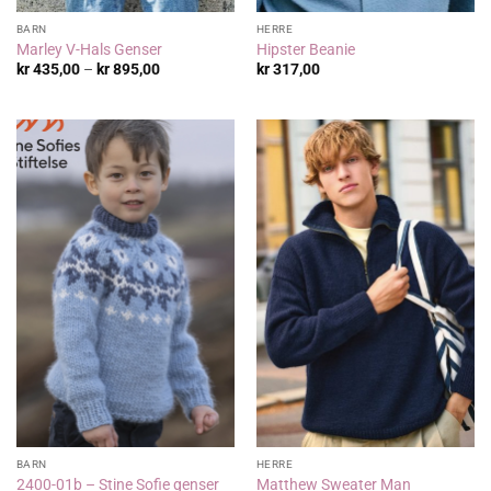
BARN
HERRE
Marley V-Hals Genser
Hipster Beanie
Prisområde:
kr
435,00
–
kr
895,00
kr
317,00
kr 435,00
til
kr 895,00
BARN
HERRE
2400-01b – Stine Sofie genser
Matthew Sweater Man