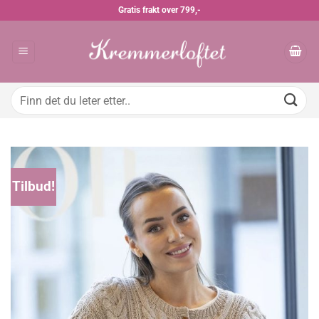
Skip
Gratis frakt over 799,-
to
content
Søk
etter:
Tilbud!