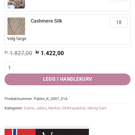
Cashmere Silk
Velg farge
Opprinnelig
Nåværende
kr
1.827,00
kr
1.422,00
pris
pris
var:
er:
Caia Jakke quantity
kr 1.827,00.
kr 1.422,00.
LEGG I HANDLEKURV
Produktnummer:
Pakke_K_0007_01A
Kategorier:
Dame
,
Jakke
,
Merker
,
Strikkepakker
,
Viking Garn