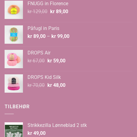
FNUGG in Florence
Opprinnelig
Nåværende
kr
129,00
kr
89,00
pris
pris
var:
er:
Påfugl in Paris
kr 129,00.
kr 89,00.
Prisområde:
kr
89,00
–
kr
99,00
kr 89,00
til
DROPS Air
kr 99,00
Opprinnelig
Nåværende
kr
67,00
kr
59,00
pris
pris
var:
er:
DROPS Kid Silk
kr 67,00.
kr 59,00.
Opprinnelig
Nåværende
kr
70,00
kr
48,00
pris
pris
var:
er:
kr 70,00.
kr 48,00.
TILBEHØR
Strikkezilla Lønneblad 2 stk
kr
49,00