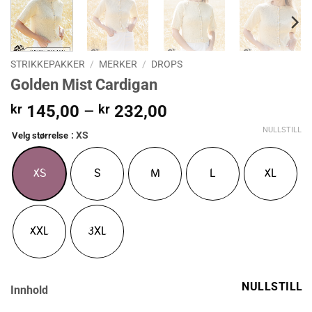
STRIKKEPAKKER
/
MERKER
/
DROPS
Golden Mist Cardigan
Prisområde:
kr
145,00
–
kr
232,00
kr 145,00
NULLSTILL
: XS
Velg størrelse
til
kr 232,00
XS
S
M
L
XL
XXL
3XL
NULLSTILL
Innhold