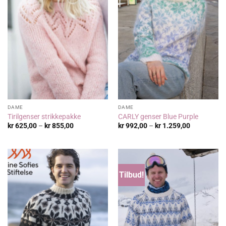
DAME
DAME
Tirilgenser strikkepakke
CARLY genser Blue Purple
Prisområde:
Prisområde
kr
625,00
–
kr
855,00
kr
992,00
–
kr
1.259,00
kr 625,00
kr 992,00
til
til
kr 855,00
kr 1.259,00
Tilbud!