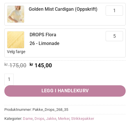
Golden Mist Cardigan (Oppskrift)
DROPS Flora
26 - Limonade
Velg farge
Opprinnelig
Nåværende
kr
175,00
kr
145,00
pris
pris
var:
er:
Golden Mist Cardigan quantity
kr 175,00.
kr 145,00.
LEGG I HANDLEKURV
Produktnummer:
Pakke_Drops_268_35
Kategorier:
Dame
,
Drops
,
Jakke
,
Merker
,
Strikkepakker