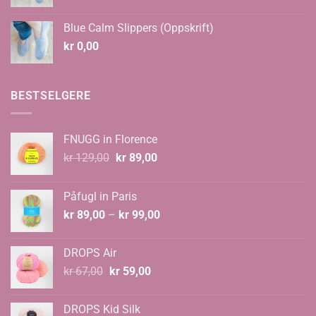
kr 108,00
til
Blue Calm Slippers (Oppskrift)
kr 135,00
kr
0,00
BESTSELGERE
FNUGG in Florence
Opprinnelig
Nåværende
kr
129,00
kr
89,00
pris
pris
var:
er:
Påfugl in Paris
kr 129,00.
kr 89,00.
Prisområde:
kr
89,00
–
kr
99,00
kr 89,00
til
DROPS Air
kr 99,00
Opprinnelig
Nåværende
kr
67,00
kr
59,00
pris
pris
var:
er:
DROPS Kid Silk
kr 67,00.
kr 59,00.