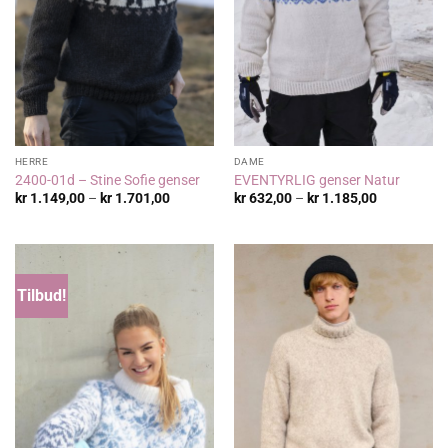
HERRE
DAME
2400-01d – Stine Sofie genser
EVENTYRLIG genser Natur
Prisområde:
Prisområde
kr
1.149,00
–
kr
1.701,00
kr
632,00
–
kr
1.185,00
kr 1.149,00
kr 632,00
til
til
kr 1.701,00
kr 1.185,00
Tilbud!