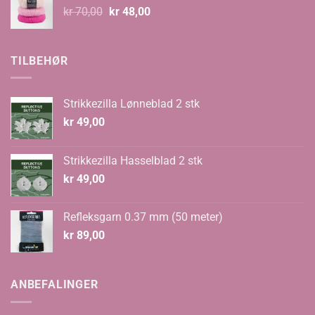
Opprinnelig
Nåværende
kr
70,00
kr
48,00
pris
pris
var:
er:
kr 70,00.
kr 48,00.
TILBEHØR
Strikkezilla Lønneblad 2 stk
kr
49,00
Strikkezilla Hasselblad 2 stk
kr
49,00
Refleksgarn 0.37 mm (50 meter)
kr
89,00
ANBEFALINGER