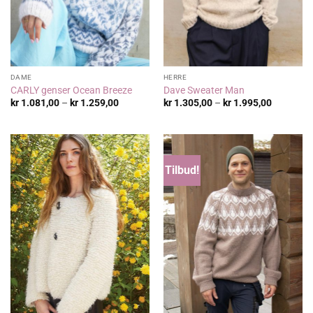
DAME
HERRE
CARLY genser Ocean Breeze
Dave Sweater Man
Prisområde:
Prisområ
kr
1.081,00
–
kr
1.259,00
kr
1.305,00
–
kr
1.995,00
kr 1.081,00
kr 1.305,
til
til
kr 1.259,00
kr 1.995,
Tilbud!