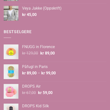
til
Veya Jakke (Oppskrift)
kr 535,00
kr
45,00
BESTSELGERE
FNUGG in Florence
Opprinnelig
Nåværende
kr
129,00
kr
89,00
pris
pris
var:
er:
Påfugl in Paris
kr 129,00.
kr 89,00.
Prisområde:
kr
89,00
–
kr
99,00
kr 89,00
til
DROPS Air
kr 99,00
Opprinnelig
Nåværende
kr
67,00
kr
59,00
pris
pris
var:
er:
DROPS Kid Silk
kr 67,00.
kr 59,00.