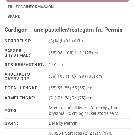
TILLEGGSINFORMASJON
BRAND
Cardigan i lune pasteller/restegarn fra Permin
STØRRELSE:
(S) M (L) XL (XXL)
PASSER
(85) 95 (105) 115 (125) cm
BRYSTMÅL:
STRIKKEFASTHET:
13-15 m
ARBEJDETS
(98) 108 (118) 128 (138) cm
OVERVIDDE:
TOTAL LENGDE:
(55) 55 (55) 55 (55) cm
ARMELENGDE:
(71) 73 (74) 74 (75) cm
Modellen på bildet er 181 cm høy, har
FOTO:
brystmål 85 cm og bruker størrelse M.
GARN:
Bella by Permin
883264/Sart rosa (2) 2 (2) 3 (3) n.