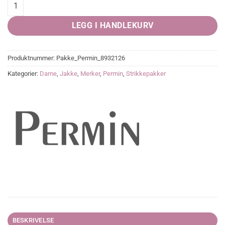
var:
er:
Cardigan i lune pasteller/restegarn quantity
kr 834,00.
kr 714,00.
LEGG I HANDLEKURV
Produktnummer:
Pakke_Permin_8932126
Kategorier:
Dame
,
Jakke
,
Merker
,
Permin
,
Strikkepakker
BESKRIVELSE