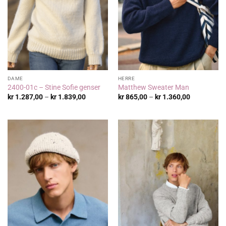
DAME
HERRE
2400-01c – Stine Sofie genser
Matthew Sweater Man
Prisområde:
Prisområde
kr
1.287,00
–
kr
1.839,00
kr
865,00
–
kr
1.360,00
kr 1.287,00
kr 865,00
til
til
kr 1.839,00
kr 1.360,00