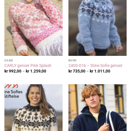
DAME
BARN
CARLY genser Pink Splash
2400-01b – Stine Sofie genser
Prisområde:
Prisområde
kr
992,00
–
kr
1.259,00
kr
735,00
–
kr
1.011,00
kr 992,00
kr 735,00
til
til
kr 1.259,00
kr 1.011,00