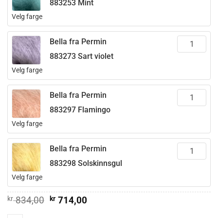
883253 Mint
Velg farge
Bella fra Permin
883273 Sart violet
Velg farge
Bella fra Permin
883297 Flamingo
Velg farge
Bella fra Permin
883298 Solskinnsgul
Velg farge
Opprinnelig
Nåværende
kr
834,00
kr
714,00
pris
pris