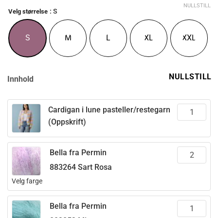
NULLSTILL
: S
Velg størrelse
S
M
L
XL
XXL
NULLSTILL
Innhold
Cardigan i lune pasteller/restegarn
(Oppskrift)
Bella fra Permin
883264 Sart Rosa
Velg farge
Bella fra Permin