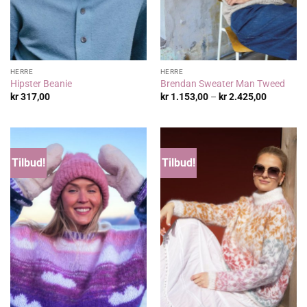
HERRE
HERRE
Hipster Beanie
Brendan Sweater Man Tweed
Prisområ
kr
317,00
kr
1.153,00
–
kr
2.425,00
kr 1.153,
til
kr 2.425,
Tilbud!
Tilbud!