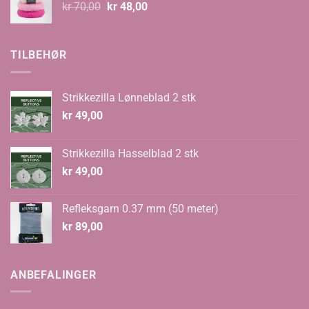
Opprinnelig
Nåværende
kr
70,00
kr
48,00
pris
pris
var:
er:
kr 70,00.
kr 48,00.
TILBEHØR
Strikkezilla Lønneblad 2 stk
kr
49,00
Strikkezilla Hasselblad 2 stk
kr
49,00
Refleksgarn 0.37 mm (50 meter)
kr
89,00
ANBEFALINGER