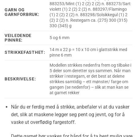
883253/Mint (1) 2 (2) 2 (2) n. 883273/Sart
violett (1) 2 (2) 2 (2) n. 883297/Flamingo
GARN OG
GARNFORBRUK:
(1) 2 (2) 2 (2) n. 883298/Solsikkegul (1) 2
(2) 2 (2) n. Restegarn ca. (275) 300 (315)
330 (345) g
VEILEDENDE
5 og 6 mm
PINNRE:
14 m x 22 p = 10 x 10 cm i glattstrikk med
STRIKKEFASTHET:
pinne 6 mm
Modellen strikkes nedenfra frem og tilbake i
5 deler som deretter sys sammen. Når man
strikker i restegarn, er det best at delene
BESKRIVELSE:
strikkes samtidig – ett mønster/ farge om
gangen (se nedenfor) – slik at man kan se
at garnet rekker
Når du er ferdig med å strikke, anbefaler vi at du vasker
det, slik at maskene legger seg pent og jevnt, og for å
vaske ut overflødig fargestoff.
Dette garnet bør vaskes for hånd for å ta best mulig vare