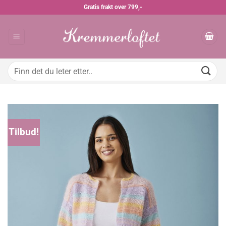
Skip
Gratis frakt over 799,-
to
content
Søk
etter:
Tilbud!