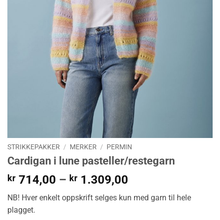
STRIKKEPAKKER
/
MERKER
/
PERMIN
Cardigan i lune pasteller/restegarn
Prisområde:
kr
714,00
–
kr
1.309,00
kr 714,00
NB! Hver enkelt oppskrift selges kun med garn til hele
til
plagget.
kr 1.309,00