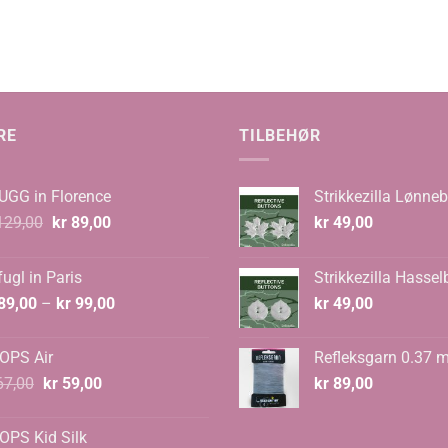
:
0
RE
TILBEHØR
UGG in Florence
Strikkezilla Lønneb
Opprinnelig
Nåværende
29,00
kr
89,00
kr
49,00
pris
pris
var:
er:
ugl in Paris
Strikkezilla Hassel
kr 129,00.
kr 89,00.
Prisområde:
89,00
–
kr
99,00
kr
49,00
kr 89,00
til
OPS Air
Refleksgarn 0.37 
kr 99,00
Opprinnelig
Nåværende
7,00
kr
59,00
kr
89,00
pris
pris
var:
er:
OPS Kid Silk
kr 67,00.
kr 59,00.