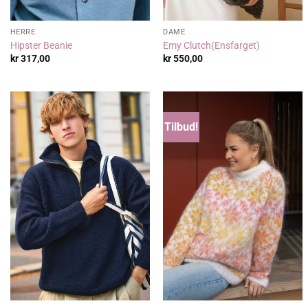
HERRE
DAME
Hipster Beanie
Emy Clutch(Ensfarget)
kr
317,00
kr
550,00
Tilbud!