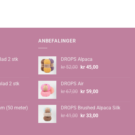
ANBEFALINGER
lad 2 stk
DROPS Alpaca
Opprinnelig
Nåværende
kr
52,00
kr
45,00
pris
pris
var:
er:
blad 2 stk
DROPS Air
kr 52,00.
kr 45,00.
Opprinnelig
Nåværende
kr
67,00
kr
59,00
pris
pris
var:
er:
mm (50 meter)
DROPS Brushed Alpaca Silk
kr 67,00.
kr 59,00.
Opprinnelig
Nåværende
kr
41,00
kr
33,00
pris
pris
var:
er:
kr 41,00.
kr 33,00.