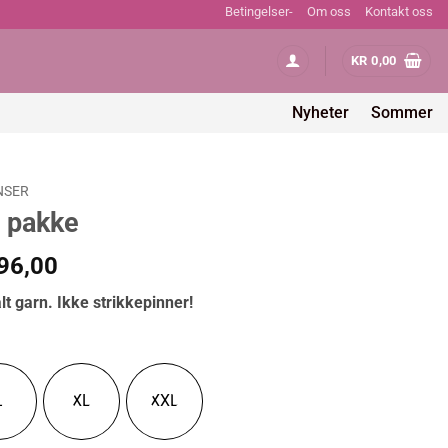
Betingelser-
Om oss
Kontakt oss
KR
0,00
Nyheter
Sommer
NSER
 pakke
Prisområde:
96,00
kr 1.176,00
lt garn. Ikke strikkepinner!
til
kr 1.596,00
L
XL
XXL