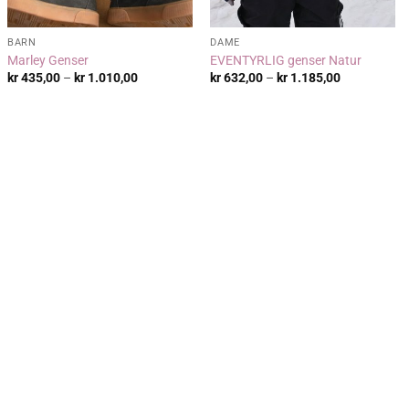
BARN
DAME
Marley Genser
EVENTYRLIG genser Natur
:
Prisområde:
Prisområde:
kr
435,00
–
kr
1.010,00
kr
632,00
–
kr
1.185,00
kr 435,00
kr 632,00
til
til
kr 1.010,00
kr 1.185,00