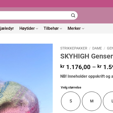
jæledyr
Høytider
Tilbehør
Merker
STRIKKEPAKKER
/
DAME
/
GE
SKYHIGH Genser
kr
1.176,00
–
kr
1.5
NB! Inneholder oppskrift og a
Velg størrelse
S
M