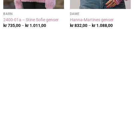
BARN
DAME
2400-01a – Stine Sofie genser
Hanna-Martines genser
Prisområde:
Prisområde
kr
735,00
–
kr
1.011,00
kr
832,00
–
kr
1.088,00
kr 735,00
kr 832,00
til
til
kr 1.011,00
kr 1.088,00