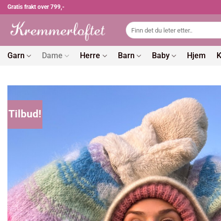
Skip
Gratis frakt over 799,-
to
Søk
content
etter:
Garn
Dame
Herre
Barn
Baby
Hjem
K
Tilbud!