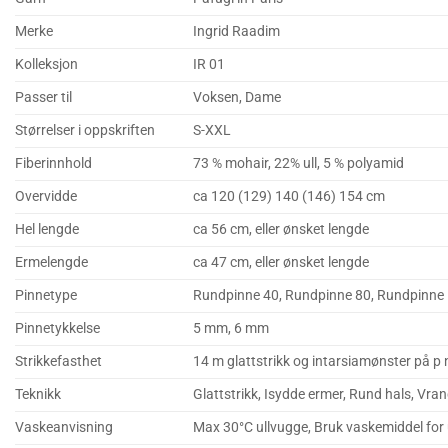
Merke
Ingrid Raadim
Kolleksjon
IR 01
Passer til
Voksen, Dame
Størrelser i oppskriften
S-XXL
Fiberinnhold
73 % mohair, 22% ull, 5 % polyamid
Overvidde
ca 120 (129) 140 (146) 154 cm
Hel lengde
ca 56 cm, eller ønsket lengde
Ermelengde
ca 47 cm, eller ønsket lengde
Pinnetype
Rundpinne 40, Rundpinne 80, Rundpinne
Pinnetykkelse
5 mm, 6 mm
Strikkefasthet
14 m glattstrikk og intarsiamønster på p n
Teknikk
Glattstrikk, Isydde ermer, Rund hals, Vra
Vaskeanvisning
Max 30°C ullvugge, Bruk vaskemiddel for ul