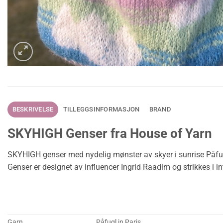
BESKRIVELSE
TILLEGGSINFORMASJON
BRAND
SKYHIGH Genser fra House of Yarn
SKYHIGH genser med nydelig mønster av skyer i sunrise Påfug
Genser er designet av influencer Ingrid Raadim og strikkes i i
Garn
Påfugl in Paris