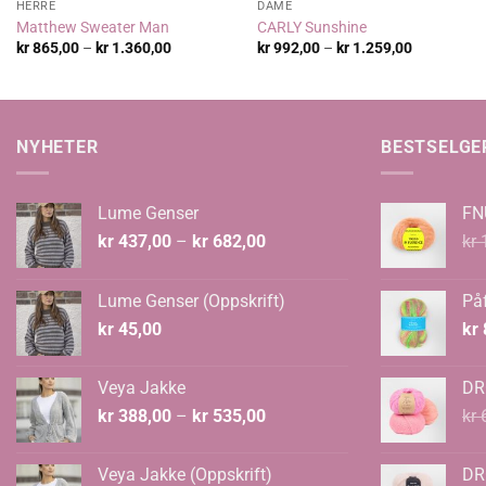
HERRE
DAME
Matthew Sweater Man
CARLY Sunshine
Prisområde:
Prisområde
kr
865,00
–
kr
1.360,00
kr
992,00
–
kr
1.259,00
kr 865,00
kr 992,00
til
til
kr 1.360,00
kr 1.259,0
NYHETER
BESTSELGE
Lume Genser
FN
Prisområde:
kr
437,00
–
kr
682,00
kr
1
kr 437,00
til
Lume Genser (Oppskrift)
Påf
kr 682,00
kr
45,00
kr
Veya Jakke
DR
Prisområde:
kr
388,00
–
kr
535,00
kr
6
kr 388,00
til
Veya Jakke (Oppskrift)
DR
kr 535,00