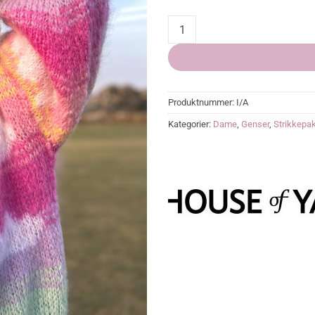
SKYHIGH Genser pakke quantity
Produktnummer:
I/A
Kategorier:
Dame
,
Genser
,
Strikkepa