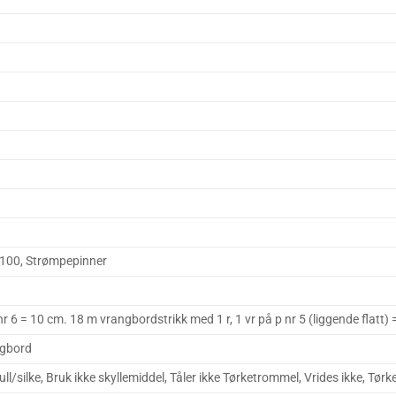
 100, Strømpepinner
r 6 = 10 cm. 18 m vrangbordstrikk med 1 r, 1 vr på p nr 5 (liggende flatt)
ngbord
l/silke, Bruk ikke skyllemiddel, Tåler ikke Tørketrommel, Vrides ikke, Tørk