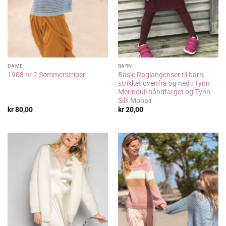
DAME
BARN
Basic Raglangenser til barn,
1908 nr 2 Sommerstriper
strikket ovenfra og ned i Tynn
Merinoull håndfarget og Tynn
Silk Mohair
kr
80,00
kr
20,00