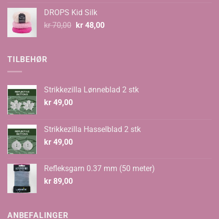
var:
er:
DROPS Kid Silk
kr 67,00.
kr 59,00.
Opprinnelig
Nåværende
kr
70,00
kr
48,00
pris
pris
var:
er:
kr 70,00.
kr 48,00.
TILBEHØR
Strikkezilla Lønneblad 2 stk
kr
49,00
Strikkezilla Hasselblad 2 stk
kr
49,00
Refleksgarn 0.37 mm (50 meter)
kr
89,00
ANBEFALINGER