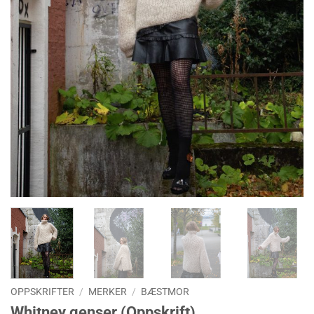
OPPSKRIFTER
/
MERKER
/
BÆSTMOR
Whitney genser (Oppskrift)