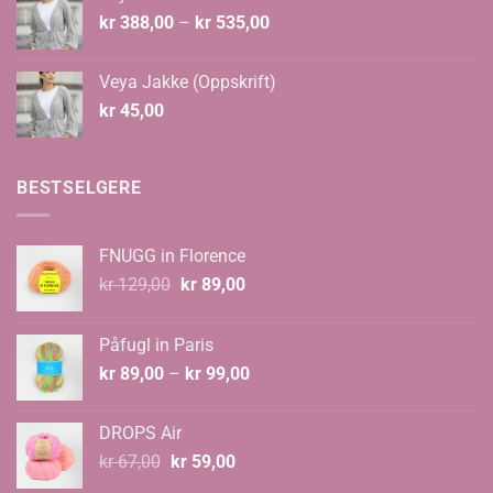
Prisområde:
kr
388,00
–
kr
535,00
kr 388,00
til
Veya Jakke (Oppskrift)
kr 535,00
kr
45,00
BESTSELGERE
FNUGG in Florence
Opprinnelig
Nåværende
kr
129,00
kr
89,00
pris
pris
var:
er:
Påfugl in Paris
kr 129,00.
kr 89,00.
Prisområde:
kr
89,00
–
kr
99,00
kr 89,00
til
DROPS Air
kr 99,00
Opprinnelig
Nåværende
kr
67,00
kr
59,00
pris
pris