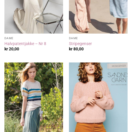
DAME
DAME
Halvpatentjakke – Nr 8
Stripegenser
kr
20,00
kr
80,00