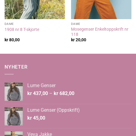
DAME
DAME
Mosegenser Enkeltoppskrift nr
1908 nr 8 T-skjorte
118
kr
80,00
kr
20,00
NYHETER
Lume Genser
Prisområde:
kr
437,00
–
kr
682,00
kr 437,00
til
Lume Genser (Oppskrift)
kr 682,00
kr
45,00
Veya Jakke