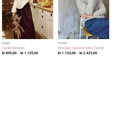
DAME
HERRE
Facile Sweater
Brendan Sweater Man Tweed
Prisområde:
Prisområd
kr
895,00
–
kr
1.125,00
kr
1.153,00
–
kr
2.425,00
kr 895,00
kr 1.153,
til
til
kr 1.125,00
kr 2.425,