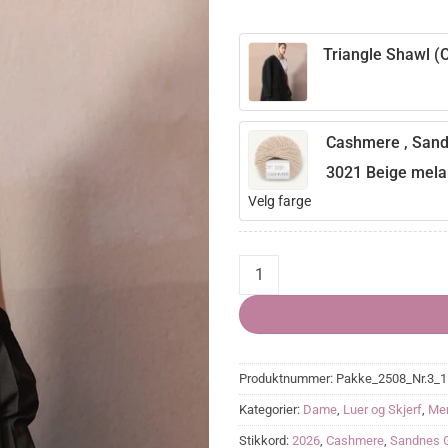
Triangle Shawl (O
Cashmere , San
3021 Beige mel
Velg farge
Triangle Shawl quantity
Produktnummer:
Pakke_2508_Nr.3_1
Kategorier:
Dame
,
Luer og Skjerf
,
Mer
Stikkord:
2026
,
Cashmere
,
Sandnes 