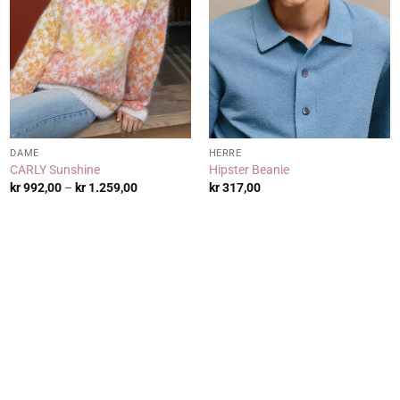
DAME
HERRE
CARLY Sunshine
Hipster Beanie
de:
Prisområde:
kr
992,00
–
kr
1.259,00
kr
317,00
,00
kr 992,00
til
,00
kr 1.259,00