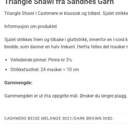
Triangle Shawl fra Sandnes Garn
Triangle Shawl i Cashmere er klassisk og tidløst. Sjalet strikk
Informasjon om produktet
Sjalet strikkes frem og tilbake i glattstrikk, innenfor en i-cord
bredde, som danner en halv trekant. Herfra felles det maske
Veiledende pinner: Pinne nr 3½
Strikkefasthet: 24 masker = 10 cm
Garnmengde:
Garnmengden er ut ifra oppgitte mål. Ønsker du lengre plagg, 
CASHMERE BEIGE MELANGE 3021/DARK BROWN 3082: