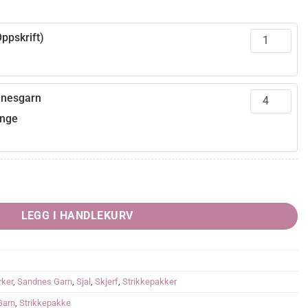
ppskrift)
dnesgarn
ange
LEGG I HANDLEKURV
ker
,
Sandnes Garn
,
Sjal
,
Skjerf
,
Strikkepakker
Garn
,
Strikkepakke