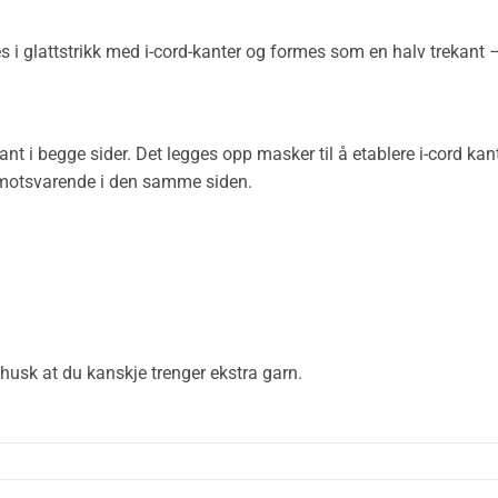
es i glattstrikk med i-cord-kanter og formes som en halv trekant 
 kant i begge sider. Det legges opp masker til å etablere i-cord ka
r motsvarende i den samme siden.
husk at du kanskje trenger ekstra garn.