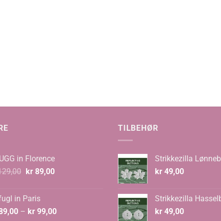
:
0
RE
TILBEHØR
UGG in Florence
Strikkezilla Lønneb
Opprinnelig
Nåværende
29,00
kr
89,00
kr
49,00
pris
pris
var:
er:
ugl in Paris
Strikkezilla Hassel
kr 129,00.
kr 89,00.
Prisområde:
89,00
–
kr
99,00
kr
49,00