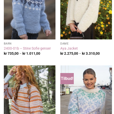
BARN
DAME
2400-01b – Stine Sofie genser
Aya Jacket
Prisområde:
Prisområ
kr
735,00
–
kr
1.011,00
kr
2.275,00
–
kr
3.310,00
kr 735,00
kr 2.275
til
til
kr 1.011,00
kr 3.310
Tilbud!