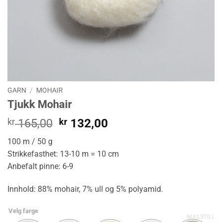
GARN
/
MOHAIR
Tjukk Mohair
Opprinnelig
Nåværende
kr
165,00
kr
132,00
pris
pris
100 m / 50 g
var:
er:
Strikkefasthet: 13-10 m = 10 cm
kr 165,00.
kr 132,00.
Anbefalt pinne: 6-9
Innhold: 88% mohair, 7% ull og 5% polyamid.
Velg farge
NULLSTILL