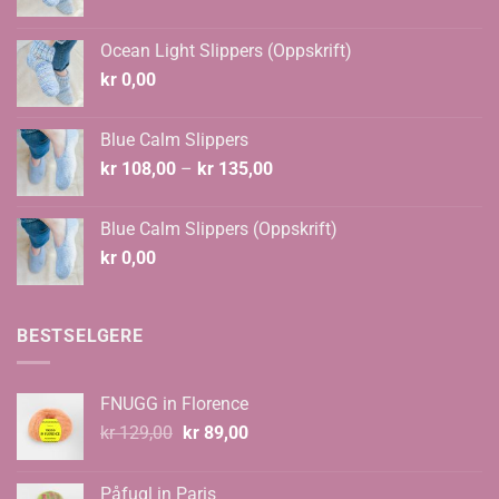
pris
pris
var:
er:
Ocean Light Slippers (Oppskrift)
kr 124,00.
kr 108,00.
kr
0,00
Blue Calm Slippers
Prisområde:
kr
108,00
–
kr
135,00
kr 108,00
til
Blue Calm Slippers (Oppskrift)
kr 135,00
kr
0,00
BESTSELGERE
FNUGG in Florence
Opprinnelig
Nåværende
kr
129,00
kr
89,00
pris
pris
var:
er:
Påfugl in Paris