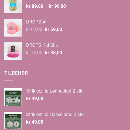
kr 129,00.
kr 89,00.
Prisområde:
kr
89,00
–
kr
99,00
kr 89,00
til
DROPS Air
kr 99,00
Opprinnelig
Nåværende
kr
67,00
kr
59,00
pris
pris
var:
er:
DROPS Kid Silk
kr 67,00.
kr 59,00.
Opprinnelig
Nåværende
kr
70,00
kr
48,00
pris
pris
var:
er:
kr 70,00.
kr 48,00.
TILBEHØR
Strikkezilla Lønneblad 2 stk
kr
49,00
Strikkezilla Hasselblad 2 stk
kr
49,00