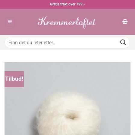
Skip
Gratis frakt over 799,-
to
content
Søk
etter:
Tilbud!