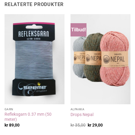
RELATERTE PRODUKTER
Tilbud!
GARN
ALPAKKA
Refleksgarn 0.37 mm (50
Drops Nepal
meter)
Opprinnelig
Nåværende
kr
89,00
kr
35,00
kr
29,00
pris
pris
var:
er: