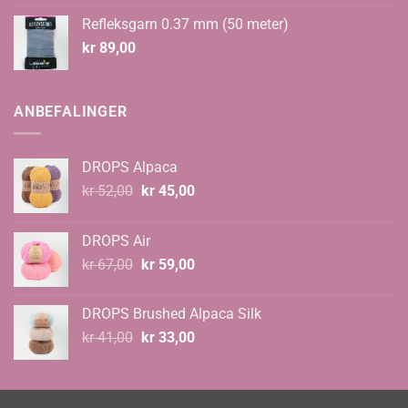
Refleksgarn 0.37 mm (50 meter)
kr
89,00
ANBEFALINGER
DROPS Alpaca
Opprinnelig
Nåværende
kr
52,00
kr
45,00
pris
pris
var:
er:
DROPS Air
kr 52,00.
kr 45,00.
Opprinnelig
Nåværende
kr
67,00
kr
59,00
pris
pris
var:
er:
DROPS Brushed Alpaca Silk
kr 67,00.
kr 59,00.
Opprinnelig
Nåværende
kr
41,00
kr
33,00
pris
pris
var:
er:
kr 41,00.
kr 33,00.