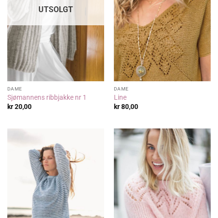
UTSOLGT
DAME
DAME
Sjømannens ribbjakke nr 1
Line
kr
20,00
kr
80,00