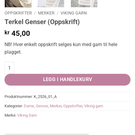
OPPSKRIFTER
/
MERKER
/
VIKING GARN
Terkel Genser (Oppskrift)
kr
45,00
NB! Hver enkelt oppskrift selges kun med garn til hele
plagget.
Terkel Genser (Oppskrift) quantity
LEGG I HANDLEKURV
Produktnummer:
K_2526_01_A
Kategorier:
Dame
,
Genser
,
Merker
,
Oppskrifter
,
Viking garn
Merke:
Viking Garn