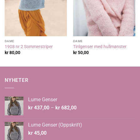
DAME
DAME
1908 nr 2 Sommerstriper
Tirilgenser med hullmønster
kr
80,00
kr
50,00
NYHETER
Lume Genser
Prisområde:
kr
437,00
–
kr
682,00
kr 437,00
til
Lume Genser (Oppskrift)
kr 682,00
kr
45,00