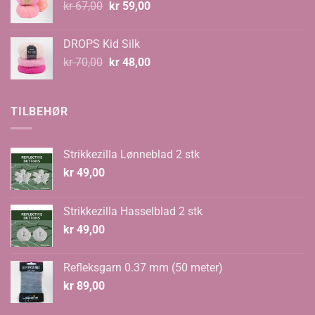
Opprinnelig
Nåværende
kr
67,00
kr
59,00
pris
pris
var:
er:
DROPS Kid Silk
kr 67,00.
kr 59,00.
Opprinnelig
Nåværende
kr
70,00
kr
48,00
pris
pris
var:
er:
kr 70,00.
kr 48,00.
TILBEHØR
Strikkezilla Lønneblad 2 stk
kr
49,00
Strikkezilla Hasselblad 2 stk
kr
49,00
Refleksgarn 0.37 mm (50 meter)
kr
89,00