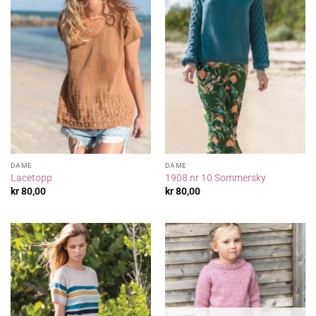
DAME
DAME
Lacetopp
1908 nr 10 Sommersky
kr
80,00
kr
80,00