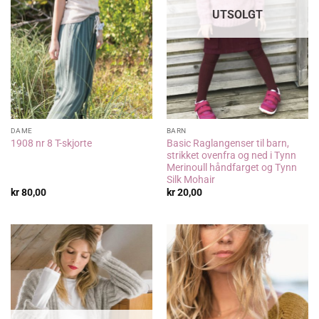
UTSOLGT
DAME
BARN
Basic Raglangenser til barn,
1908 nr 8 T-skjorte
strikket ovenfra og ned i Tynn
Merinoull håndfarget og Tynn
Silk Mohair
kr
80,00
kr
20,00