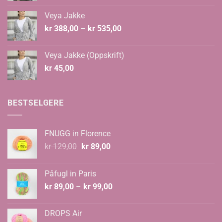
Veya Jakke
Prisområde:
kr
388,00
–
kr
535,00
kr 388,00
til
Veya Jakke (Oppskrift)
kr 535,00
kr
45,00
BESTSELGERE
FNUGG in Florence
Opprinnelig
Nåværende
kr
129,00
kr
89,00
pris
pris
var:
er:
Påfugl in Paris
kr 129,00.
kr 89,00.
Prisområde:
kr
89,00
–
kr
99,00
kr 89,00
til
DROPS Air
kr 99,00