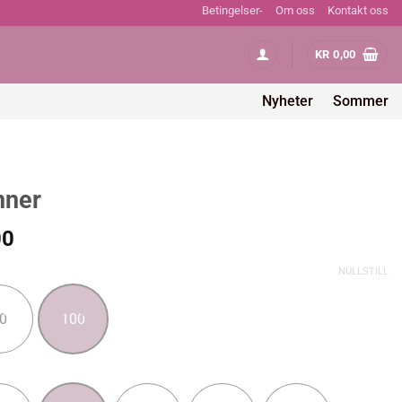
Betingelser-
Om oss
Kontakt oss
KR
0,00
Nyheter
Sommer
nner
Prisområde:
00
kr 119,00
NULLSTILL
til
kr 209,00
0
100