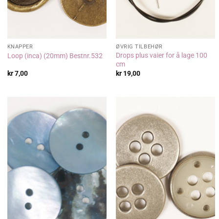
KNAPPER
ØVRIG TILBEHØR
Drops plus vaier for å lage 100
Loop (inca) (20mm) Bestnr.532
cm
kr
7,00
kr
19,00