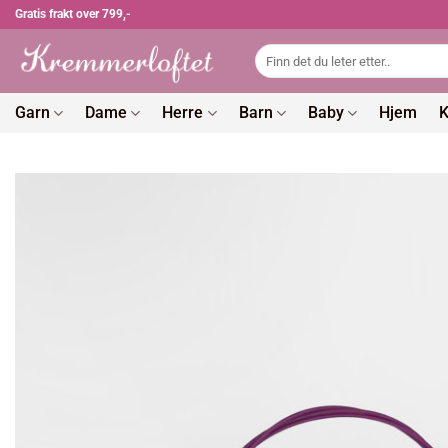
Skip
Gratis frakt over 799,-
to
Søk
content
etter:
Garn
Dame
Herre
Barn
Baby
Hjem
K