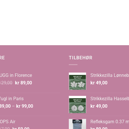
RE
TILBEHØR
UGG in Florence
Strikkezilla Lønneb
Opprinnelig
Nåværende
29,00
kr
89,00
kr
49,00
pris
pris
var:
er:
ugl in Paris
Strikkezilla Hassel
kr 129,00.
kr 89,00.
Prisområde:
89,00
–
kr
99,00
kr
49,00
kr 89,00
til
OPS Air
Refleksgarn 0.37 
kr 99,00
Opprinnelig
Nåværende