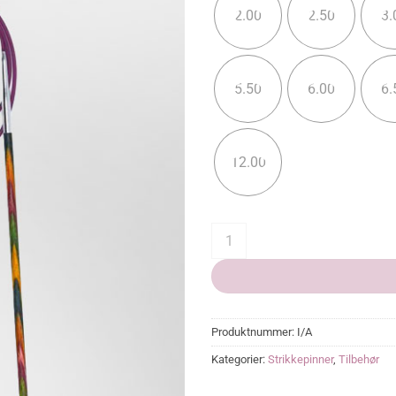
2.00
2.50
3.
5.50
6.00
6.
12.00
Symfonie rundpinner quantity
Produktnummer:
I/A
Kategorier:
Strikkepinner
,
Tilbehør