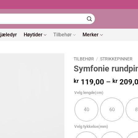
jæledyr
Høytider
Tilbehør
Merker
TILBEHØR
/
STRIKKEPINNER
Symfonie rundpi
kr
119,00
–
kr
209,
Velg lengde(cm)
40
60
8
Velg tykkelse(mm)