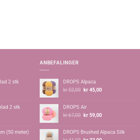
ANBEFALINGER
lad 2 stk
DROPS Alpaca
Opprinnelig
Nåværende
kr
52,00
kr
45,00
pris
pris
var:
er:
blad 2 stk
DROPS Air
kr 52,00.
kr 45,00.
Opprinnelig
Nåværende
kr
67,00
kr
59,00
pris
pris
var:
er:
mm (50 meter)
DROPS Brushed Alpaca Silk
kr 67,00.
kr 59,00.
Opprinnelig
Nåværende