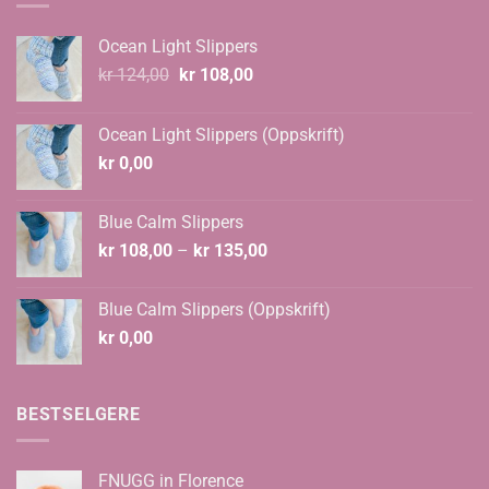
Ocean Light Slippers
Opprinnelig
Nåværende
kr
124,00
kr
108,00
pris
pris
var:
er:
Ocean Light Slippers (Oppskrift)
kr 124,00.
kr 108,00.
kr
0,00
Blue Calm Slippers
Prisområde:
kr
108,00
–
kr
135,00
kr 108,00
til
Blue Calm Slippers (Oppskrift)
kr 135,00
kr
0,00
BESTSELGERE
FNUGG in Florence