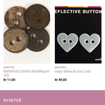
KNAPPER
KNAPPER
Bøffelhorn (20mm) bestillingsnr
Heart White 40 mm 2 stk
535
kr
11,00
kr
49,00
NYHETER