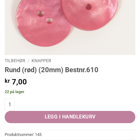
TILBEHØR
/
KNAPPER
Rund (rød) (20mm) Bestnr.610
kr
7,00
22 på lager
Rund (rød) (20mm) Bestnr.610 quantity
LEGG I HANDLEKURV
Produktnummer:
145