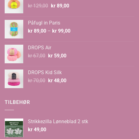
Opprinnelig
Nåværende
kr
129,00
kr
89,00
pris
pris
var:
er:
Påfugl in Paris
kr 129,00.
kr 89,00.
Prisområde:
kr
89,00
–
kr
99,00
kr 89,00
til
DROPS Air
kr 99,00
Opprinnelig
Nåværende
kr
67,00
kr
59,00
pris
pris
var:
er:
DROPS Kid Silk
kr 67,00.
kr 59,00.
Opprinnelig
Nåværende
kr
70,00
kr
48,00
pris
pris
var:
er:
kr 70,00.
kr 48,00.
TILBEHØR
Strikkezilla Lønneblad 2 stk
kr
49,00