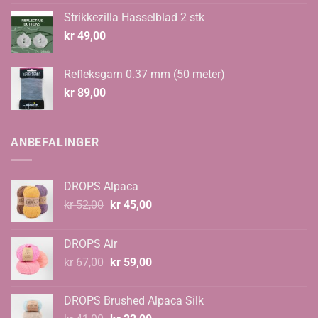
Strikkezilla Hasselblad 2 stk
kr
49,00
Refleksgarn 0.37 mm (50 meter)
kr
89,00
ANBEFALINGER
DROPS Alpaca
Opprinnelig
Nåværende
kr
52,00
kr
45,00
pris
pris
var:
er:
DROPS Air
kr 52,00.
kr 45,00.
Opprinnelig
Nåværende
kr
67,00
kr
59,00
pris
pris
var:
er:
DROPS Brushed Alpaca Silk
kr 67,00.
kr 59,00.