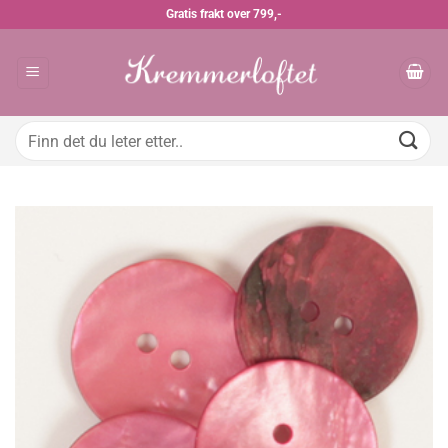
Skip
Gratis frakt over 799,-
to
content
Søk
etter: