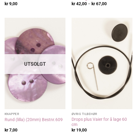
Prisområde:
kr
9,00
kr
42,00
–
kr
67,00
kr 42,00
til
kr 67,00
UTSOLGT
KNAPPER
ØVRIG TILBEHØR
Drops plus Vaier for å lage 60
Rund (lilla) (20mm) Bestnr.609
cm
kr
7,00
kr
19,00