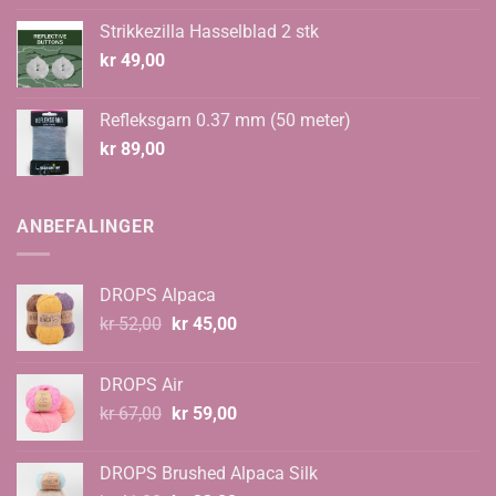
Strikkezilla Hasselblad 2 stk
kr
49,00
Refleksgarn 0.37 mm (50 meter)
kr
89,00
ANBEFALINGER
DROPS Alpaca
Opprinnelig
Nåværende
kr
52,00
kr
45,00
pris
pris
var:
er:
DROPS Air
kr 52,00.
kr 45,00.
Opprinnelig
Nåværende
kr
67,00
kr
59,00
pris
pris
var:
er:
DROPS Brushed Alpaca Silk
kr 67,00.
kr 59,00.