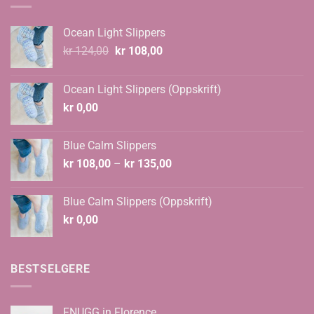
Ocean Light Slippers
Opprinnelig
Nåværende
kr
124,00
kr
108,00
pris
pris
var:
er:
Ocean Light Slippers (Oppskrift)
kr 124,00.
kr 108,00.
kr
0,00
Blue Calm Slippers
Prisområde:
kr
108,00
–
kr
135,00
kr 108,00
til
Blue Calm Slippers (Oppskrift)
kr 135,00
kr
0,00
BESTSELGERE
FNUGG in Florence