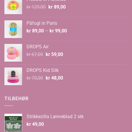
Opprinnelig
Nåværende
kr
129,00
kr
89,00
pris
pris
var:
er:
Påfugl in Paris
kr 129,00.
kr 89,00.
Prisområde:
kr
89,00
–
kr
99,00
kr 89,00
til
DROPS Air
kr 99,00
Opprinnelig
Nåværende
kr
67,00
kr
59,00
pris
pris
var:
er:
DROPS Kid Silk
kr 67,00.
kr 59,00.
Opprinnelig
Nåværende
kr
70,00
kr
48,00
pris
pris
var:
er:
kr 70,00.
kr 48,00.
TILBEHØR
Strikkezilla Lønneblad 2 stk
kr
49,00