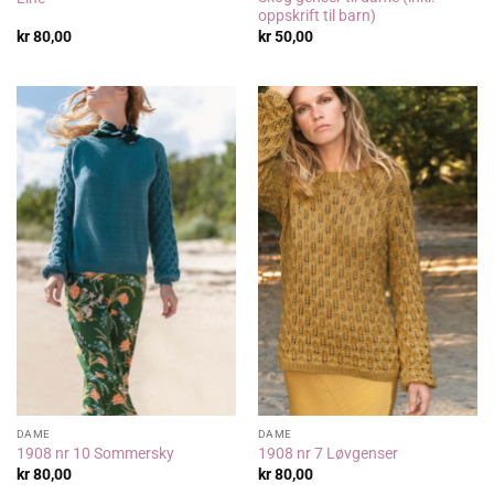
oppskrift til barn)
kr
80,00
kr
50,00
DAME
DAME
1908 nr 10 Sommersky
1908 nr 7 Løvgenser
kr
80,00
kr
80,00