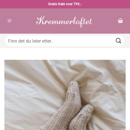
Skip
Gratis frakt over 799,-
to
content
Søk
etter: