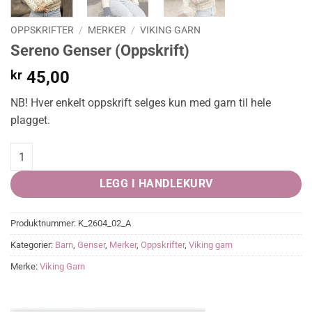
OPPSKRIFTER
/
MERKER
/
VIKING GARN
Sereno Genser (Oppskrift)
kr
45,00
NB! Hver enkelt oppskrift selges kun med garn til hele
plagget.
Sereno Genser (Oppskrift) quantity
LEGG I HANDLEKURV
Produktnummer:
K_2604_02_A
Kategorier:
Barn
,
Genser
,
Merker
,
Oppskrifter
,
Viking garn
Merke:
Viking Garn