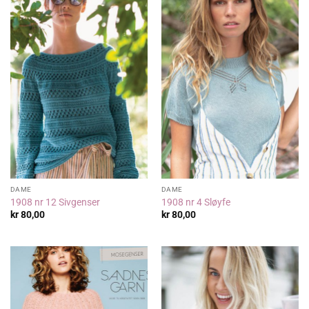
DAME
DAME
1908 nr 12 Sivgenser
1908 nr 4 Sløyfe
kr
80,00
kr
80,00