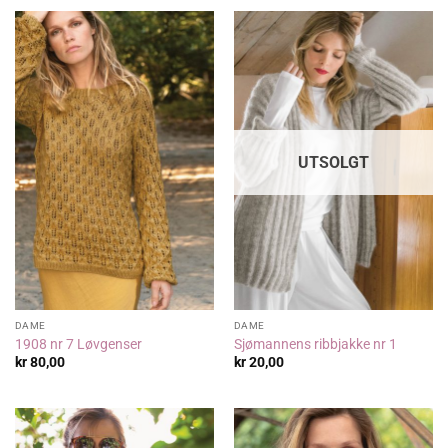
UTSOLGT
DAME
DAME
1908 nr 7 Løvgenser
Sjømannens ribbjakke nr 1
kr
80,00
kr
20,00