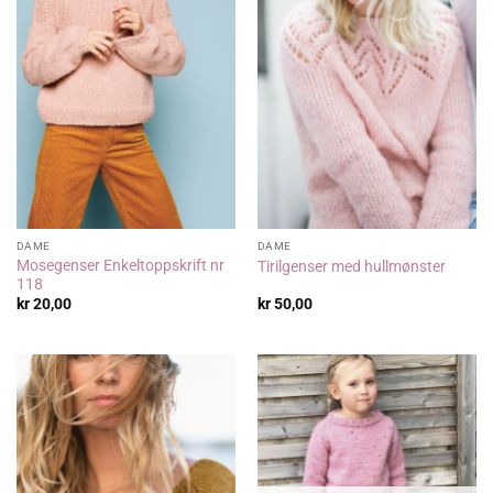
DAME
DAME
Mosegenser Enkeltoppskrift nr
Tirilgenser med hullmønster
118
kr
20,00
kr
50,00