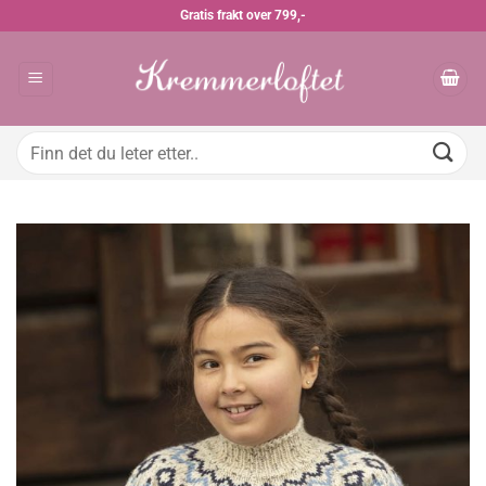
Skip
Gratis frakt over 799,-
to
content
Søk
etter: