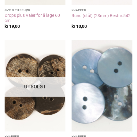
ØVRIG TILBEHØR
KNAPPER
Drops plus Vaier for å lage 60
Rund (stål) (23mm) Bestnr.542
cm
kr
19,00
kr
10,00
UTSOLGT
KNAPPER
KNAPPER