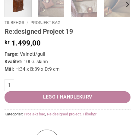
TILBEHØR
/
PROSJEKT BAG
Re:designed Project 19
kr
1.499,00
Farge:
Valnøtt/gull
Kvalitet:
100% skinn
Mål:
H:34 x B:39 x D:9 cm
Re:designed Project 19 quantity
LEGG I HANDLEKURV
Kategorier:
Prosjekt bag
,
Re:designed project
,
Tilbehør