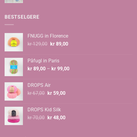
BESTSELGERE
FNUGG in Florence
Opprinnelig
Nåværende
kr
129,00
kr
89,00
pris
pris
var:
er:
Påfugl in Paris
kr 129,00.
kr 89,00.
Prisområde:
kr
89,00
–
kr
99,00
kr 89,00
til
DROPS Air
kr 99,00
Opprinnelig
Nåværende
kr
67,00
kr
59,00
pris
pris
var:
er:
DROPS Kid Silk
kr 67,00.
kr 59,00.
Opprinnelig
Nåværende
kr
70,00
kr
48,00
pris
pris
var:
er:
kr 70,00.
kr 48,00.