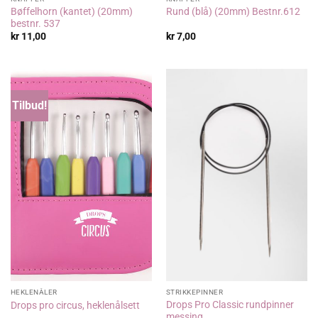
Bøffelhorn (kantet) (20mm)
Rund (blå) (20mm) Bestnr.612
bestnr. 537
kr
11,00
kr
7,00
Tilbud!
HEKLENÅLER
STRIKKEPINNER
Drops Pro Classic rundpinner
Drops pro circus, heklenålsett
messing