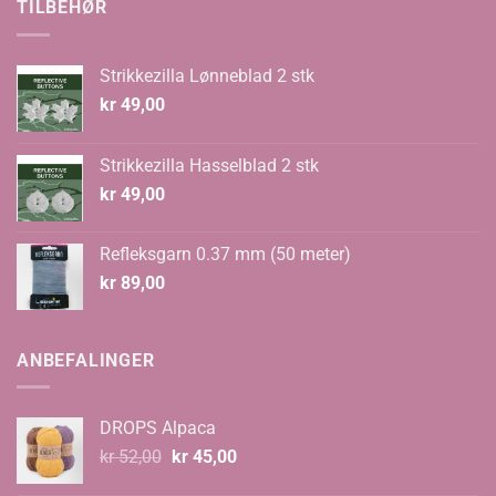
TILBEHØR
Strikkezilla Lønneblad 2 stk
kr
49,00
Strikkezilla Hasselblad 2 stk
kr
49,00
Refleksgarn 0.37 mm (50 meter)
kr
89,00
ANBEFALINGER
DROPS Alpaca
Opprinnelig
Nåværende
kr
52,00
kr
45,00
pris
pris