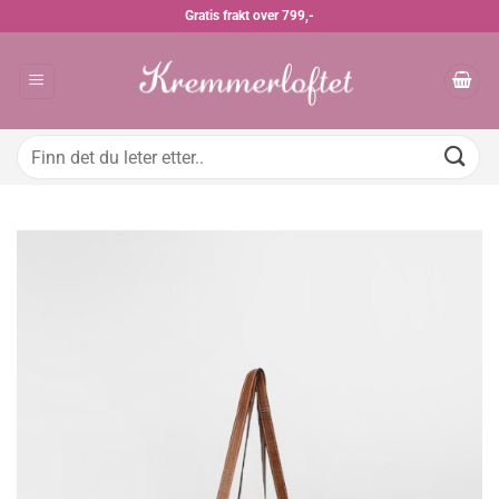
Skip
Gratis frakt over 799,-
to
content
Søk
etter: