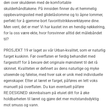
den over skulderen med de komfortable
skulderhåndtakene. På innsiden finner du et hemmelig
oppbevaringssted med glidelåslomme og to åpne lommer,
perfekt for å gjemme bort favorittstrikkeverktøyene dine.
Men vent, det er mer! Vi har kastet inn en hendig nøkkelring,
for la oss være ekte, hvor forsvinner alltid det målebåndet
til?
PROSJEKT 19 er laget av vår Urban-kvalitet, som er naturlig
farget kuskinn. Før overflaten er ferdig behandlet med
fargestoff for å bevare det originale mønsteret til det rå
skinnet. Kvaliteten er definert av dens naturlige og myke
utseende og følelse, med hver sak er unik med individuelle
egenskaper. Etter at læret er farget, påføres en lett voks
manuelt på overflaten. Du kan eventuelt påføre
RE:DESIGNED skinnbalsam på etuiet ditt for å øke
holdbarheten til læret og gjøre det mer motstandsdyktig
mot smuss og vann.