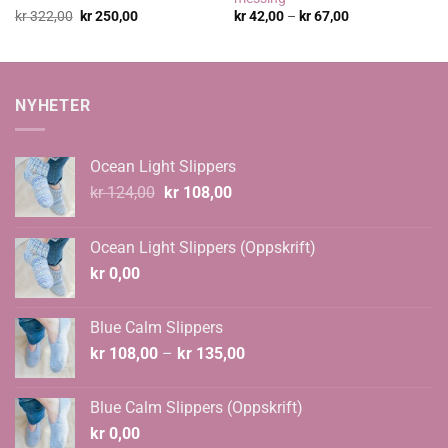
Opprinnelig
Nåværende
Prisområde:
kr
322,00
kr
250,00
kr
42,00
–
kr
67,00
pris
pris
kr 42,00
var:
er:
til
kr 322,00.
kr 250,00.
kr 67,00
NYHETER
Ocean Light Slippers
Opprinnelig
Nåværende
kr
124,00
kr
108,00
pris
pris
var:
er:
Ocean Light Slippers (Oppskrift)
kr 124,00.
kr 108,00.
kr
0,00
Blue Calm Slippers
Prisområde:
kr
108,00
–
kr
135,00
kr 108,00
til
Blue Calm Slippers (Oppskrift)
kr 135,00
kr
0,00