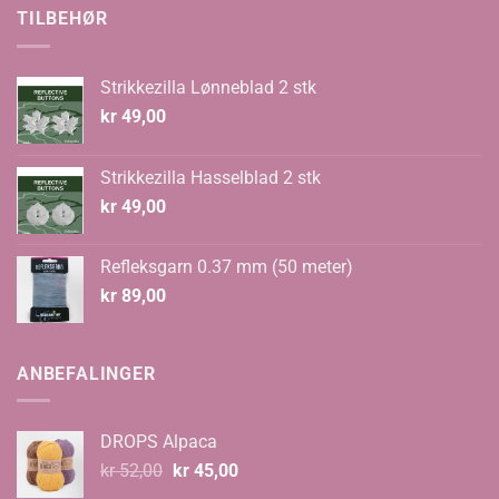
kr 70,00.
kr 48,00.
TILBEHØR
Strikkezilla Lønneblad 2 stk
kr
49,00
Strikkezilla Hasselblad 2 stk
kr
49,00
Refleksgarn 0.37 mm (50 meter)
kr
89,00
ANBEFALINGER
DROPS Alpaca
Opprinnelig
Nåværende
kr
52,00
kr
45,00
pris
pris