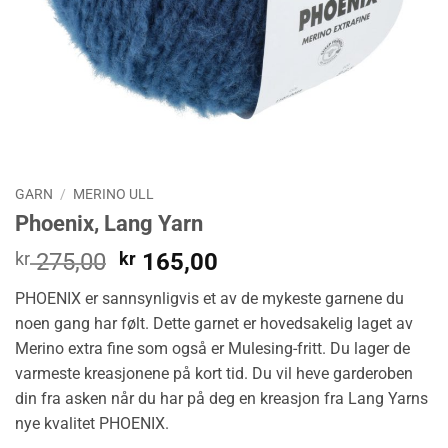
GARN
/
MERINO ULL
Phoenix, Lang Yarn
Opprinnelig
Nåværende
kr
275,00
kr
165,00
pris
pris
PHOENIX er sannsynligvis et av de mykeste garnene du
var:
er:
noen gang har følt. Dette garnet er hovedsakelig laget av
kr 275,00.
kr 165,00.
Merino extra fine som også er Mulesing-fritt. Du lager de
varmeste kreasjonene på kort tid. Du vil heve garderoben
din fra asken når du har på deg en kreasjon fra Lang Yarns
nye kvalitet PHOENIX.