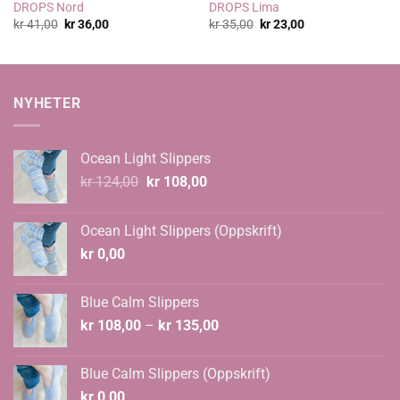
DROPS Nord
DROPS Lima
Opprinnelig
Nåværende
Opprinnelig
Nåværende
kr
41,00
kr
36,00
kr
35,00
kr
23,00
pris
pris
pris
pris
var:
er:
var:
er:
kr 41,00.
kr 36,00.
kr 35,00.
kr 23,00.
NYHETER
Ocean Light Slippers
Opprinnelig
Nåværende
kr
124,00
kr
108,00
pris
pris
var:
er:
Ocean Light Slippers (Oppskrift)
kr 124,00.
kr 108,00.
kr
0,00
Blue Calm Slippers
Prisområde:
kr
108,00
–
kr
135,00
kr 108,00
til
Blue Calm Slippers (Oppskrift)
kr 135,00
kr
0,00