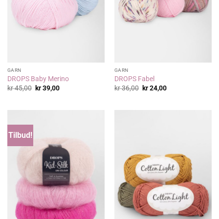
GARN
GARN
DROPS Baby Merino
DROPS Fabel
Opprinnelig
Nåværende
Opprinnelig
Nåværende
kr
45,00
kr
39,00
kr
36,00
kr
24,00
pris
pris
pris
pris
var:
er:
var:
er:
kr 45,00.
kr 39,00.
kr 36,00.
kr 24,00.
Tilbud!