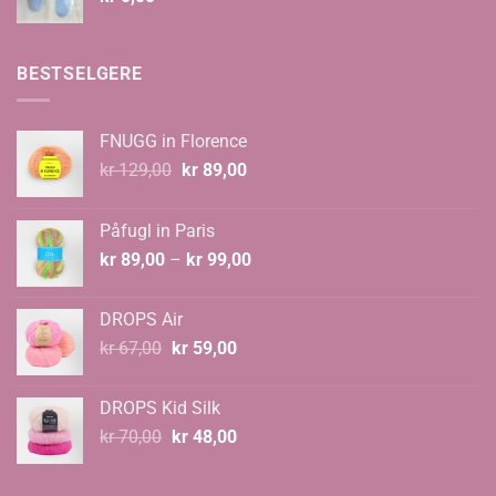
BESTSELGERE
FNUGG in Florence
Opprinnelig
Nåværende
kr
129,00
kr
89,00
pris
pris
var:
er:
Påfugl in Paris
kr 129,00.
kr 89,00.
Prisområde:
kr
89,00
–
kr
99,00
kr 89,00
til
DROPS Air
kr 99,00
Opprinnelig
Nåværende
kr
67,00
kr
59,00
pris
pris
var:
er:
DROPS Kid Silk
kr 67,00.
kr 59,00.
Opprinnelig
Nåværende
kr
70,00
kr
48,00
pris
pris
var:
er: