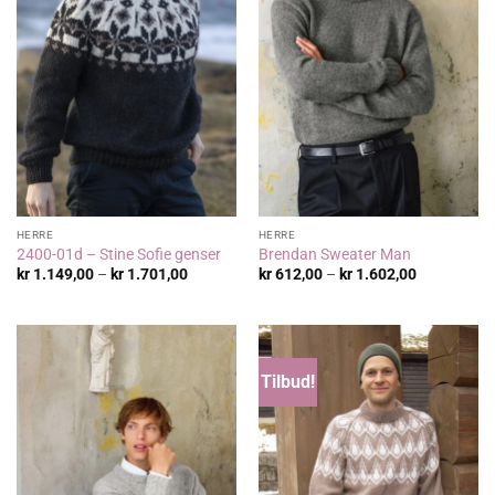
HERRE
HERRE
2400-01d – Stine Sofie genser
Brendan Sweater Man
Prisområde:
Prisområde
kr
1.149,00
–
kr
1.701,00
kr
612,00
–
kr
1.602,00
kr 1.149,00
kr 612,00
til
til
kr 1.701,00
kr 1.602,00
Tilbud!