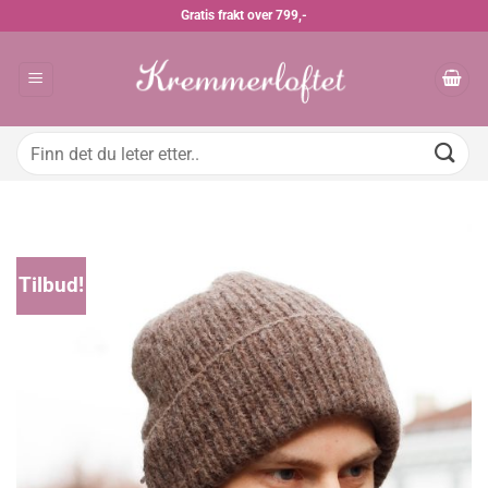
Skip
Gratis frakt over 799,-
to
content
Søk
etter:
Tilbud!