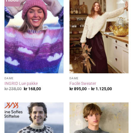
DAME
DAME
INGRID Lue pakke
Facile Sweater
Opprinnelig
Nåværende
Prisområde
kr
238,00
kr
168,00
kr
895,00
–
kr
1.125,00
pris
pris
kr 895,00
var:
er:
til
kr 238,00.
kr 168,00.
kr 1.125,00