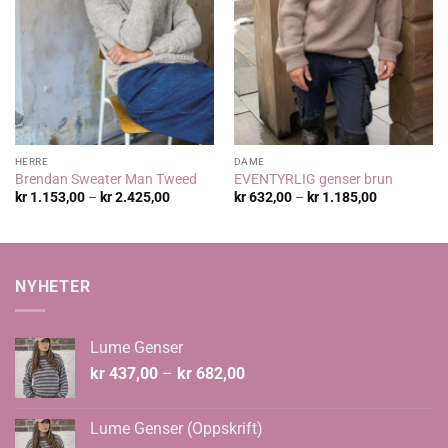
HERRE
DAME
Brendan Sweater Man Tweed
EVENTYRLIG genser brun
Prisområde:
Prisområde
kr
1.153,00
–
kr
2.425,00
kr
632,00
–
kr
1.185,00
kr 1.153,00
kr 632,00
til
til
kr 2.425,00
kr 1.185,00
NYHETER
Lume Genser
Prisområde:
kr
437,00
–
kr
682,00
kr 437,00
til
Lume Genser (Oppskrift)
kr 682,00