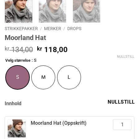
STRIKKEPAKKER
/
MERKER
/
DROPS
Moorland Hat
Opprinnelig
Nåværende
kr
134,00
kr
118,00
pris
pris
NULLSTILL
: S
Velg størrelse
var:
er:
kr 134,00.
kr 118,00.
S
M
L
NULLSTILL
Innhold
Moorland Hat (Oppskrift)