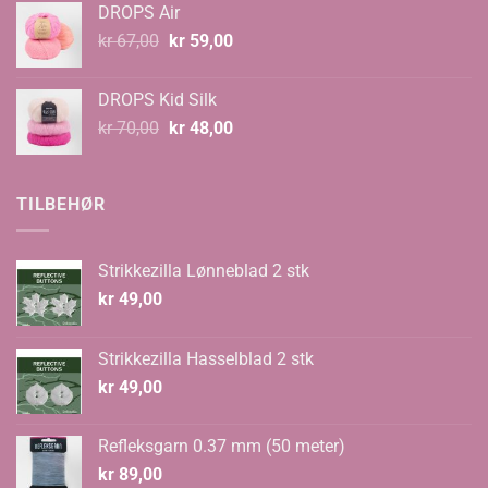
DROPS Air
kr 99,00
Opprinnelig
Nåværende
kr
67,00
kr
59,00
pris
pris
var:
er:
DROPS Kid Silk
kr 67,00.
kr 59,00.
Opprinnelig
Nåværende
kr
70,00
kr
48,00
pris
pris
var:
er:
kr 70,00.
kr 48,00.
TILBEHØR
Strikkezilla Lønneblad 2 stk
kr
49,00
Strikkezilla Hasselblad 2 stk
kr
49,00
Refleksgarn 0.37 mm (50 meter)
kr
89,00