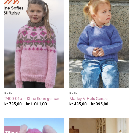
BARN
BARN
2400-01a – Stine Sofie genser
Marley V-Hals Genser
Prisområde:
Prisområde:
kr
735,00
–
kr
1.011,00
kr
435,00
–
kr
895,00
kr 735,00
kr 435,00
til
til
kr 1.011,00
kr 895,00
Tilbud!