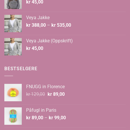
kr
45,00
Veya Jakke
Prisområde:
kr
388,00
–
kr
535,00
kr 388,00
til
Veya Jakke (Oppskrift)
kr 535,00
kr
45,00
BESTSELGERE
FNUGG in Florence
Opprinnelig
Nåværende
kr
129,00
kr
89,00
pris
pris
var:
er:
Påfugl in Paris
kr 129,00.
kr 89,00.
Prisområde:
kr
89,00
–
kr
99,00
kr 89,00
til