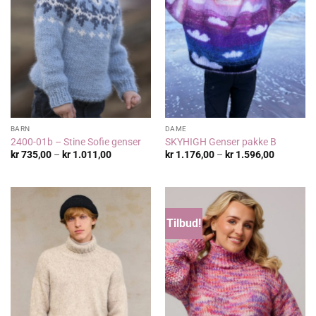
BARN
DAME
2400-01b – Stine Sofie genser
SKYHIGH Genser pakke B
Prisområde:
Prisområ
kr
735,00
–
kr
1.011,00
kr
1.176,00
–
kr
1.596,00
kr 735,00
kr 1.176,
til
til
kr 1.011,00
kr 1.596,
Tilbud!