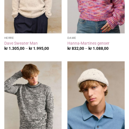
HERRE
DAME
Dave Sweater Man
Hanna-Martines genser
Prisområde:
Prisområde
kr
1.305,00
–
kr
1.995,00
kr
832,00
–
kr
1.088,00
kr 1.305,00
kr 832,00
til
til
kr 1.995,00
kr 1.088,00