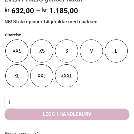
Prisområde:
kr
632,00
–
kr
1.185,00
kr 632,00
NB! Strikkepinner følger ikke med i pakken.
til
kr 1.185,00
Størrelse
XXS
XS
S
M
L
XL
XXL
XXXL
EVENTYRLIG genser Natur quantity
LEGG I HANDLEKURV
Produktnummer:
I/A