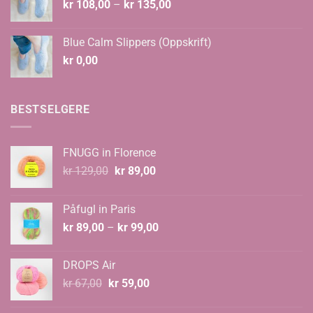
Prisområde:
kr
108,00
–
kr
135,00
kr 108,00
til
Blue Calm Slippers (Oppskrift)
kr 135,00
kr
0,00
BESTSELGERE
FNUGG in Florence
Opprinnelig
Nåværende
kr
129,00
kr
89,00
pris
pris
var:
er:
Påfugl in Paris
kr 129,00.
kr 89,00.
Prisområde:
kr
89,00
–
kr
99,00
kr 89,00
til
DROPS Air
kr 99,00
Opprinnelig
Nåværende
kr
67,00
kr
59,00
pris
pris
var:
er: