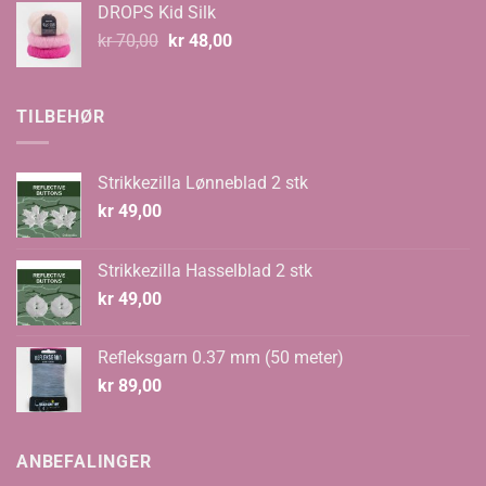
DROPS Kid Silk
kr 67,00.
kr 59,00.
Opprinnelig
Nåværende
kr
70,00
kr
48,00
pris
pris
var:
er:
kr 70,00.
kr 48,00.
TILBEHØR
Strikkezilla Lønneblad 2 stk
kr
49,00
Strikkezilla Hasselblad 2 stk
kr
49,00
Refleksgarn 0.37 mm (50 meter)
kr
89,00
ANBEFALINGER