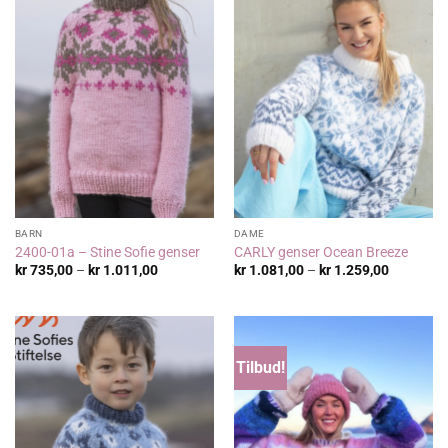
BARN
DAME
2400-01a – Stine Sofie genser
CARLY genser Ocean Breeze
Prisområde:
Prisområ
kr
735,00
–
kr
1.011,00
kr
1.081,00
–
kr
1.259,00
kr 735,00
kr 1.081,
til
til
kr 1.011,00
kr 1.259,
Tilbud!