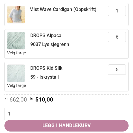
Mist Wave Cardigan (Oppskrift)
DROPS Alpaca
9037 Lys sjøgrønn
Velg farge
DROPS Kid Silk
59 - Iskrystall
Velg farge
Opprinnelig
Nåværende
kr
662,00
kr
510,00
pris
pris
var:
er:
Mist Wave Cardigan quantity
kr 662,00.
kr 510,00.
LEGG I HANDLEKURV