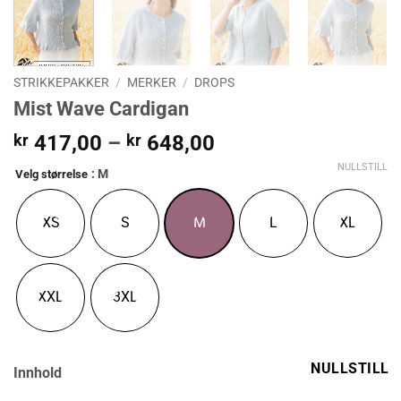
STRIKKEPAKKER
/
MERKER
/
DROPS
Mist Wave Cardigan
Prisområde:
kr
417,00
–
kr
648,00
kr 417,00
NULLSTILL
: M
Velg størrelse
til
kr 648,00
XS
S
M
L
XL
XXL
3XL
NULLSTILL
Innhold