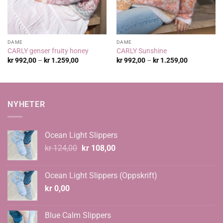
DAME
DAME
CARLY genser fruity honey
CARLY Sunshine
Prisområde:
Prisområde
kr
992,00
–
kr
1.259,00
kr
992,00
–
kr
1.259,00
kr 992,00
kr 992,00
til
til
kr 1.259,00
kr 1.259,00
NYHETER
Ocean Light Slippers
Opprinnelig
Nåværende
kr
124,00
kr
108,00
pris
pris
var:
er:
Ocean Light Slippers (Oppskrift)
kr 124,00.
kr 108,00.
kr
0,00
Blue Calm Slippers