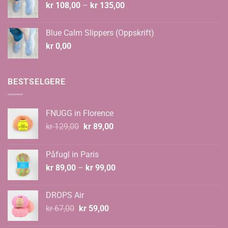
Prisområde:
kr
108,00
–
kr
135,00
kr 108,00
til
Blue Calm Slippers (Oppskrift)
kr 135,00
kr
0,00
BESTSELGERE
FNUGG in Florence
Opprinnelig
Nåværende
kr
129,00
kr
89,00
pris
pris
var:
er:
Påfugl in Paris
kr 129,00.
kr 89,00.
Prisområde:
kr
89,00
–
kr
99,00
kr 89,00
til
DROPS Air
kr 99,00
Opprinnelig
Nåværende
kr
67,00
kr
59,00
pris
pris