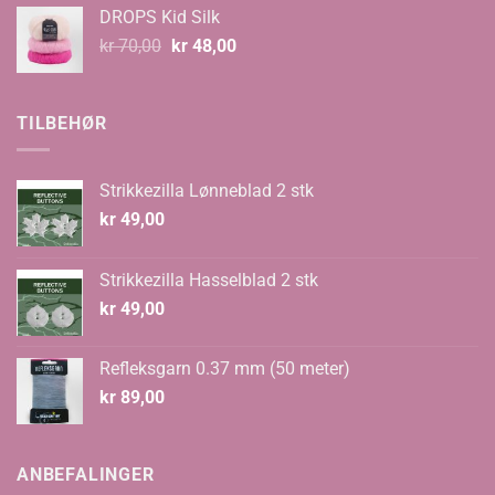
var:
er:
DROPS Kid Silk
kr 67,00.
kr 59,00.
Opprinnelig
Nåværende
kr
70,00
kr
48,00
pris
pris
var:
er:
kr 70,00.
kr 48,00.
TILBEHØR
Strikkezilla Lønneblad 2 stk
kr
49,00
Strikkezilla Hasselblad 2 stk
kr
49,00
Refleksgarn 0.37 mm (50 meter)
kr
89,00
ANBEFALINGER