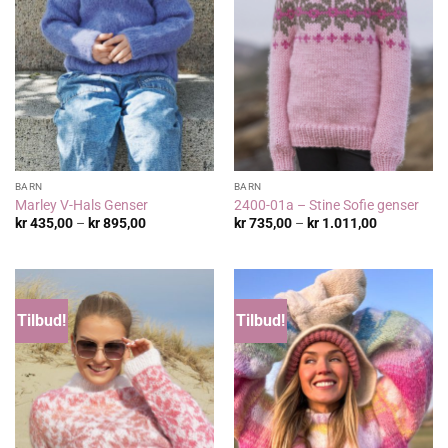
BARN
BARN
Marley V-Hals Genser
2400-01a – Stine Sofie genser
Prisområde:
Prisområde
kr
435,00
–
kr
895,00
kr
735,00
–
kr
1.011,00
kr 435,00
kr 735,00
til
til
kr 895,00
kr 1.011,00
Tilbud!
Tilbud!