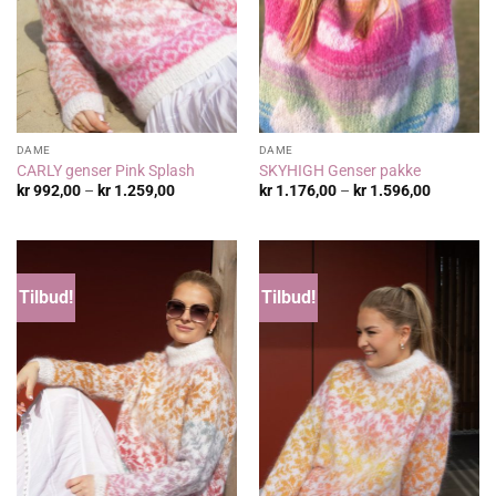
DAME
DAME
CARLY genser Pink Splash
SKYHIGH Genser pakke
Prisområde:
Prisområ
kr
992,00
–
kr
1.259,00
kr
1.176,00
–
kr
1.596,00
kr 992,00
kr 1.176,
til
til
kr 1.259,00
kr 1.596,
Tilbud!
Tilbud!