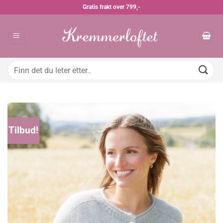
Skip
Gratis frakt over 799,-
to
content
Søk
etter:
Tilbud!