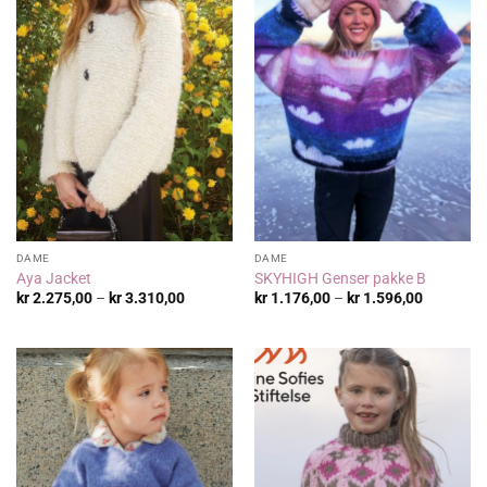
DAME
DAME
Aya Jacket
SKYHIGH Genser pakke B
Prisområde:
Prisområ
kr
2.275,00
–
kr
3.310,00
kr
1.176,00
–
kr
1.596,00
kr 2.275,00
kr 1.176,
til
til
kr 3.310,00
kr 1.596,