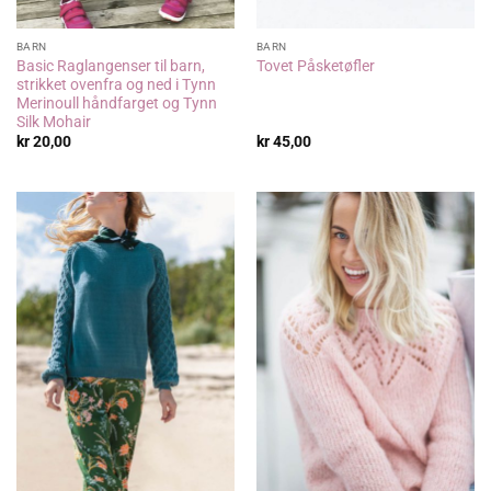
BARN
BARN
Basic Raglangenser til barn,
Tovet Påsketøfler
strikket ovenfra og ned i Tynn
Merinoull håndfarget og Tynn
Silk Mohair
kr
20,00
kr
45,00