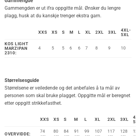
Garnmengde
Garnmengden er ut ifra oppgitte mål. Ønsker du lengre
plagg, husk at du kanskje trenger ekstra garn.
4XL-
XXS
XS
S
M
L
XL
2XL
3XL
5XL
KOS LIGHT
4
5
5
6
6
7
8
9
10
MARZIPAN
2310:
Størrelsesguide
Størrelsene er veiledende og det anbefales å ta mål av
personen som skal bruke plagget. Oppgitte mål er beregnet
etter oppgitt strikkefasthet.
4
XXS
XS
S
M
L
XL
2XL
3XL
5
74
80
84
91
99
107
117
128
1
OVERVIDDE: