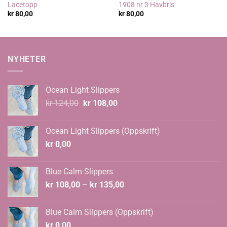
Lacetopp
1908 nr 3 Havbris
kr
80,00
kr
80,00
NYHETER
Ocean Light Slippers
Opprinnelig
Nåværende
kr
124,00
kr
108,00
pris
pris
var:
er:
Ocean Light Slippers (Oppskrift)
kr 124,00.
kr 108,00.
kr
0,00
Blue Calm Slippers
Prisområde:
kr
108,00
–
kr
135,00
kr 108,00
til
Blue Calm Slippers (Oppskrift)
kr 135,00
kr
0,00