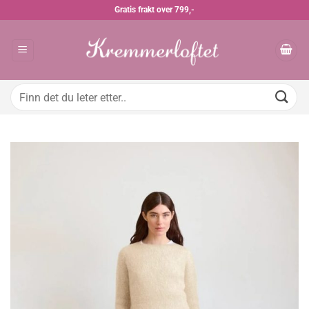
Skip
Gratis frakt over 799,-
to
content
Søk
etter: