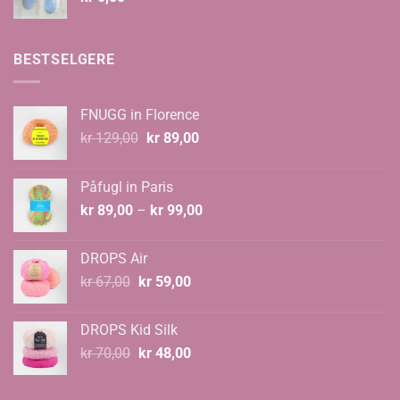
BESTSELGERE
FNUGG in Florence
Opprinnelig
Nåværende
kr
129,00
kr
89,00
pris
pris
var:
er:
Påfugl in Paris
kr 129,00.
kr 89,00.
Prisområde:
kr
89,00
–
kr
99,00
kr 89,00
til
DROPS Air
kr 99,00
Opprinnelig
Nåværende
kr
67,00
kr
59,00
pris
pris
var:
er:
DROPS Kid Silk
kr 67,00.
kr 59,00.
Opprinnelig
Nåværende
kr
70,00
kr
48,00
pris
pris
var:
er: