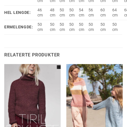
cm
cm
cm
cm
cm
cm
cm
cm
c
46
48
50
50
54
56
60
64
6
HEL LENGDE:
cm
cm
cm
cm
cm
cm
cm
cm
c
50
50
50
50
50
50
50
50
ERMELENGDE:
cm
cm
cm
cm
cm
cm
cm
cm
RELATERTE PRODUKTER