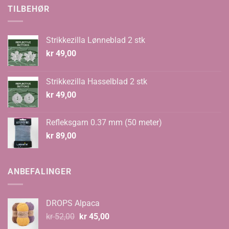
kr 70,00.
kr 48,00.
TILBEHØR
Strikkezilla Lønneblad 2 stk
kr
49,00
Strikkezilla Hasselblad 2 stk
kr
49,00
Refleksgarn 0.37 mm (50 meter)
kr
89,00
ANBEFALINGER
DROPS Alpaca
Opprinnelig
Nåværende
kr
52,00
kr
45,00
pris
pris