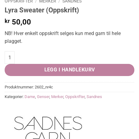
OPPSKRIFTER
/
MERKER
/
SANDNES
Lyra Sweater (Oppskrift)
kr
50,00
NB! Hver enkelt oppskrift selges kun med garn til hele
plagget.
Lyra Sweater (Oppskrift) quantity
LEGG I HANDLEKURV
Produktnummer:
2602_nr4c
Kategorier:
Dame
,
Genser
,
Merker
,
Oppskrifter
,
Sandnes