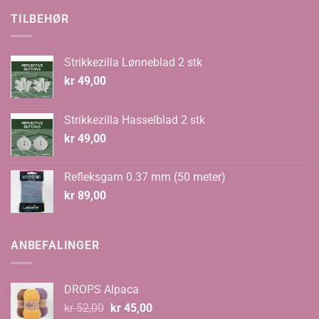
kr 70,00.
kr 48,00.
TILBEHØR
Strikkezilla Lønneblad 2 stk
kr
49,00
Strikkezilla Hasselblad 2 stk
kr
49,00
Refleksgarn 0.37 mm (50 meter)
kr
89,00
ANBEFALINGER
DROPS Alpaca
Opprinnelig
Nåværende
kr
52,00
kr
45,00