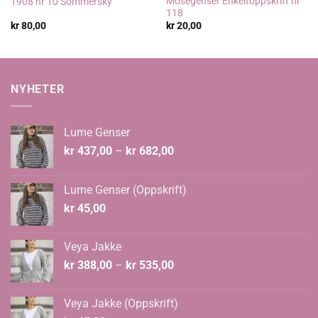
Mosegenser Enkeltoppskrift nr
1908 nr 10 Sommersky
118
kr
80,00
kr
20,00
NYHETER
Lume Genser
Prisområde:
kr
437,00
–
kr
682,00
kr 437,00
til
Lume Genser (Oppskrift)
kr 682,00
kr
45,00
Veya Jakke
Prisområde:
kr
388,00
–
kr
535,00
kr 388,00
til
Veya Jakke (Oppskrift)
kr 535,00