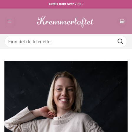
Skip
Gratis frakt over 799,-
to
content
Søk
etter: