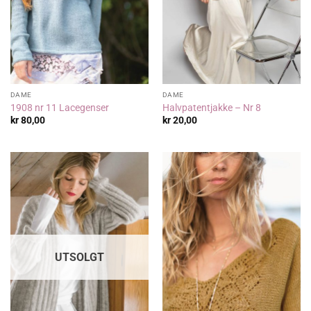
DAME
DAME
1908 nr 11 Lacegenser
Halvpatentjakke – Nr 8
kr
80,00
kr
20,00
UTSOLGT