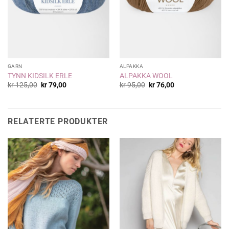
GARN
ALPAKKA
TYNN KIDSILK ERLE
ALPAKKA WOOL
Opprinnelig
Nåværende
Opprinnelig
Nåværende
kr
125,00
kr
79,00
kr
95,00
kr
76,00
pris
pris
pris
pris
var:
er:
var:
er:
kr 125,00.
kr 79,00.
kr 95,00.
kr 76,00.
RELATERTE PRODUKTER