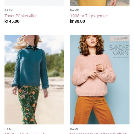
BARN
DAME
Tovet Påsketøfler
1908 nr 7 Løvgenser
kr
45,00
kr
80,00
DAME
DAME