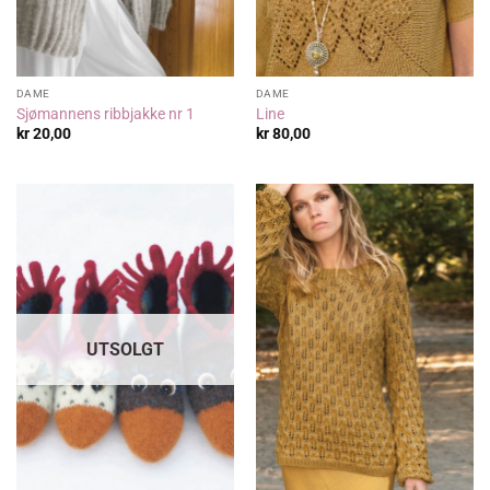
DAME
DAME
Sjømannens ribbjakke nr 1
Line
kr
20,00
kr
80,00
UTSOLGT