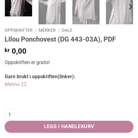
OPPSKRIFTER
/
MERKER
/
DALE
Lilou Ponchovest (DG 443-03A), PDF
kr
0,00
Oppskriften er gratis!
Garn brukt i oppskriften(linker):
Merino 22
Lilou Ponchovest (DG 443-03A), PDF quantity
LEGG I HANDLEKURV