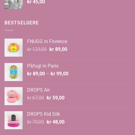
kr
45,00
BESTSELGERE
FNUGG in Florence
Opprinnelig
Nåværende
kr
129,00
kr
89,00
pris
pris
var:
er:
Påfugl in Paris
kr 129,00.
kr 89,00.
Prisområde:
kr
89,00
–
kr
99,00
kr 89,00
til
DROPS Air
kr 99,00
Opprinnelig
Nåværende
kr
67,00
kr
59,00
pris
pris
var:
er:
DROPS Kid Silk
kr 67,00.
kr 59,00.
Opprinnelig
Nåværende
kr
70,00
kr
48,00
pris
pris
var:
er: