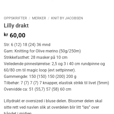
OPPSKRIFTER
/
MERKER
/
KNIT BY JACOBSEN
Lilly drakt
kr
60,00
Str: 6 (12) 18 (24) 36 mnd
Garn: Knitting for Olive merino (50g/250m)
Strikkefasthet: 28 masker på 10 cm
Veiledende pinnestørrelse: 2,5 og 3 i 40 cm rundpinne og
60/80 cm til magic loop (evt settpinner).
Garnmengde: 150 (150) 150 (200) 200 g
Tilbehør: 7 (7) 7 (7) 7 knapper, elastisk strikk til livet (5mm)
Overvidde ca: 51 (55,7) 57 (58) 60 cm
Lillydrakt er oversized i bluse delen. Bloomer delen skal
sitte rett ved navlen slik at overdelen blir litt “løs” over
båndet i midjen.