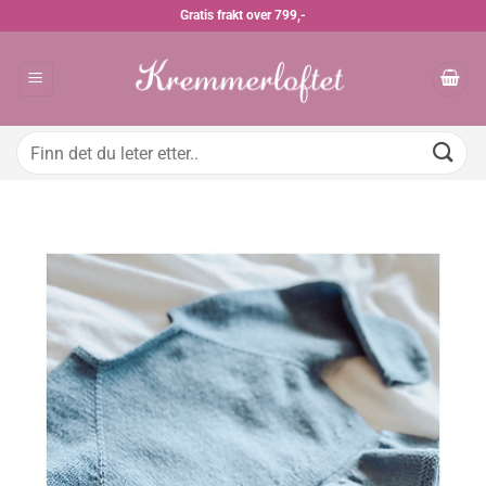
Skip
Gratis frakt over 799,-
to
content
Søk
etter: