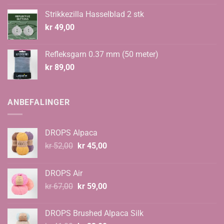
Strikkezilla Hasselblad 2 stk
kr
49,00
Refleksgarn 0.37 mm (50 meter)
kr
89,00
ANBEFALINGER
DROPS Alpaca
Opprinnelig
Nåværende
kr
52,00
kr
45,00
pris
pris
var:
er:
DROPS Air
kr 52,00.
kr 45,00.
Opprinnelig
Nåværende
kr
67,00
kr
59,00
pris
pris
var:
er:
DROPS Brushed Alpaca Silk
kr 67,00.
kr 59,00.