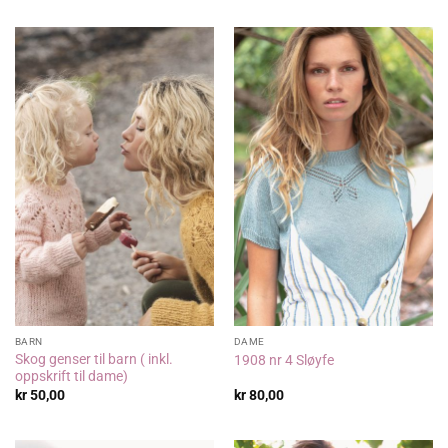
BARN
DAME
Skog genser til barn ( inkl.
1908 nr 4 Sløyfe
oppskrift til dame)
kr
50,00
kr
80,00