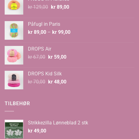
Opprinnelig
Nåværende
kr
129,00
kr
89,00
pris
pris
var:
er:
Påfugl in Paris
kr 129,00.
kr 89,00.
Prisområde:
kr
89,00
–
kr
99,00
kr 89,00
til
DROPS Air
kr 99,00
Opprinnelig
Nåværende
kr
67,00
kr
59,00
pris
pris
var:
er:
DROPS Kid Silk
kr 67,00.
kr 59,00.
Opprinnelig
Nåværende
kr
70,00
kr
48,00
pris
pris
var:
er:
kr 70,00.
kr 48,00.
TILBEHØR
Strikkezilla Lønneblad 2 stk
kr
49,00