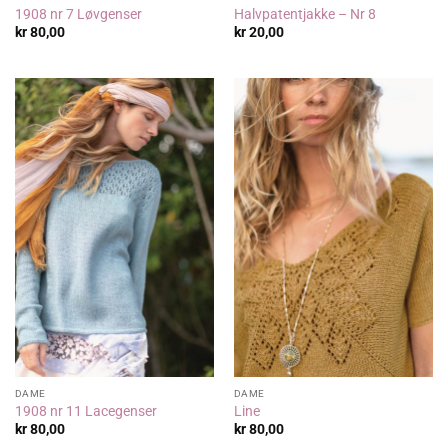
1908 nr 7 Løvgenser
Halvpatentjakke – Nr 8
kr
80,00
kr
20,00
DAME
DAME
1908 nr 11 Lacegenser
Line
kr
80,00
kr
80,00