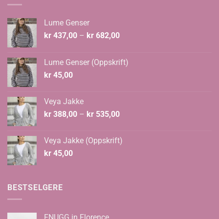
Lume Genser
Prisområde:
kr
437,00
–
kr
682,00
kr 437,00
til
Lume Genser (Oppskrift)
kr 682,00
kr
45,00
Veya Jakke
Prisområde:
kr
388,00
–
kr
535,00
kr 388,00
til
Veya Jakke (Oppskrift)
kr 535,00
kr
45,00
BESTSELGERE
FNUGG in Florence