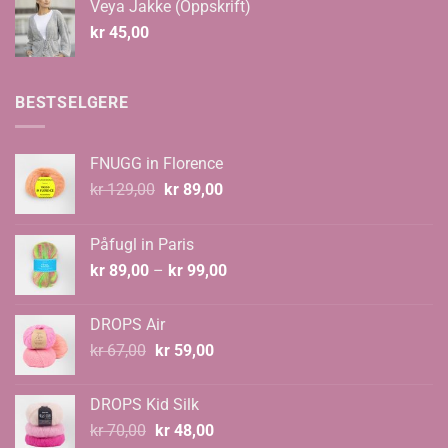
Veya Jakke (Oppskrift)
kr 535,00
kr
45,00
BESTSELGERE
FNUGG in Florence
Opprinnelig
Nåværende
kr
129,00
kr
89,00
pris
pris
var:
er:
Påfugl in Paris
kr 129,00.
kr 89,00.
Prisområde:
kr
89,00
–
kr
99,00
kr 89,00
til
DROPS Air
kr 99,00
Opprinnelig
Nåværende
kr
67,00
kr
59,00
pris
pris
var:
er:
DROPS Kid Silk
kr 67,00.
kr 59,00.
Opprinnelig
Nåværende
kr
70,00
kr
48,00