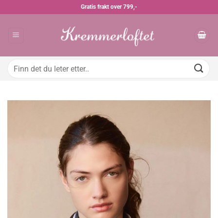
Skip
Gratis frakt over 799,-
to
content
Søk
etter: