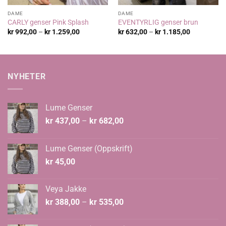
DAME
DAME
CARLY genser Pink Splash
EVENTYRLIG genser brun
Prisområde:
Prisområde
kr
992,00
–
kr
1.259,00
kr
632,00
–
kr
1.185,00
kr 992,00
kr 632,00
til
til
kr 1.259,00
kr 1.185,00
NYHETER
Lume Genser
Prisområde:
kr
437,00
–
kr
682,00
kr 437,00
til
Lume Genser (Oppskrift)
kr 682,00
kr
45,00
Veya Jakke
Prisområde:
kr
388,00
–
kr
535,00
kr 388,00
til