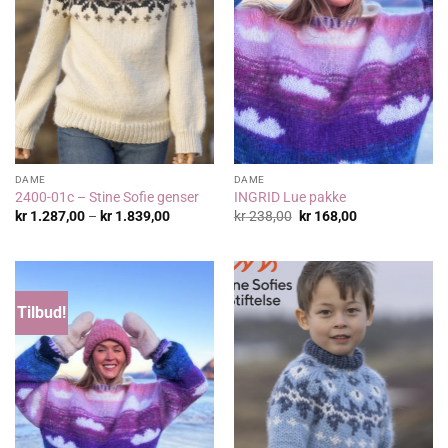
DAME
DAME
2400-01c – Stine Sofie genser
INGRID Lue pakke
Prisområde:
Opprinnelig
Nåværende
kr
1.287,00
–
kr
1.839,00
kr
238,00
kr
168,00
kr 1.287,00
pris
pris
til
var:
er:
kr 1.839,00
kr 238,00.
kr 168,00.
Tilbud!