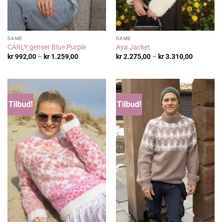
DAME
DAME
CARLY genser Blue Purple
Aya Jacket
Prisområde:
Prisområ
kr
992,00
–
kr
1.259,00
kr
2.275,00
–
kr
3.310,00
kr 992,00
kr 2.275,
til
til
kr 1.259,00
kr 3.310,
Tilbud!
Tilbud!