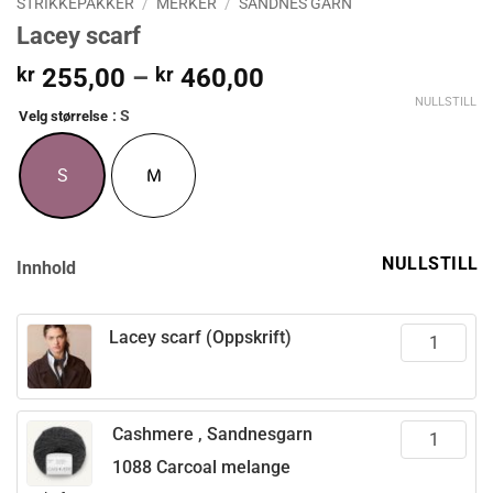
STRIKKEPAKKER
/
MERKER
/
SANDNES GARN
Lacey scarf
Prisområde:
kr
255,00
–
kr
460,00
kr 255,00
NULLSTILL
: S
Velg størrelse
til
kr 460,00
S
M
NULLSTILL
Innhold
Lacey scarf (Oppskrift)
Cashmere , Sandnesgarn
1088 Carcoal melange