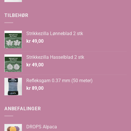
pris
pris
var:
er:
kr 70,00.
kr 48,00.
TILBEHØR
Strikkezilla Lønneblad 2 stk
kr
49,00
Strikkezilla Hasselblad 2 stk
kr
49,00
Refleksgarn 0.37 mm (50 meter)
kr
89,00
ANBEFALINGER
DROPS Alpaca