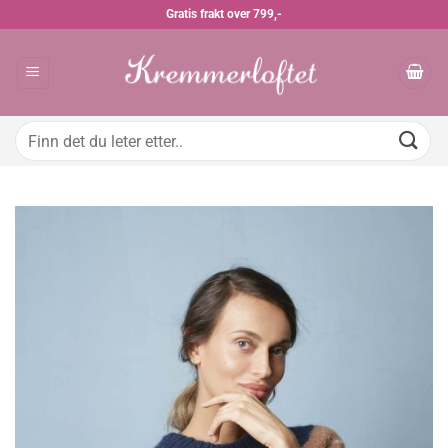
Skip
Gratis frakt over 799,-
to
content
Søk
etter: