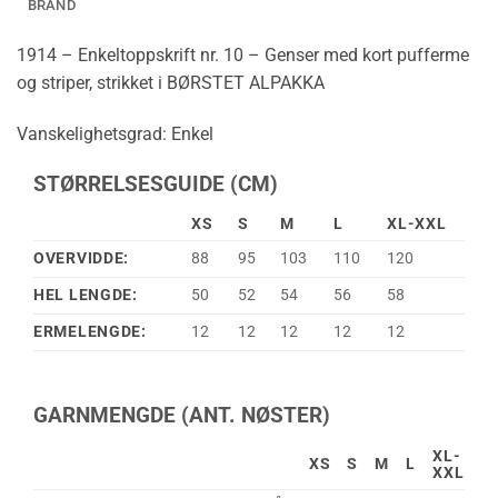
BRAND
1914 – Enkeltoppskrift nr. 10 – Genser med kort pufferme
og striper, strikket i BØRSTET ALPAKKA
Vanskelighetsgrad: Enkel
STØRRELSESGUIDE (CM)
XS
S
M
L
XL-XXL
OVERVIDDE:
88
95
103
110
120
HEL LENGDE:
50
52
54
56
58
ERMELENGDE:
12
12
12
12
12
GARNMENGDE (ANT. NØSTER)
XL-
XS
S
M
L
XXL