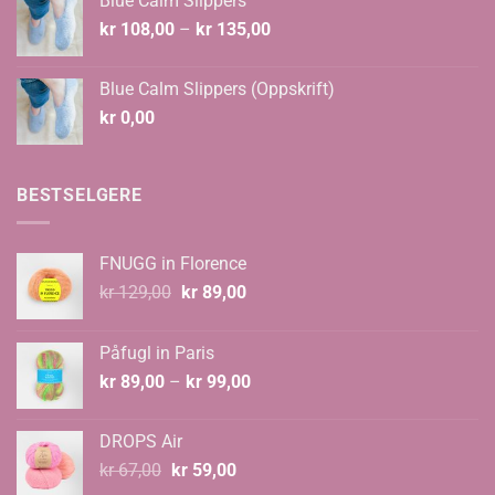
Blue Calm Slippers
Prisområde:
kr
108,00
–
kr
135,00
kr 108,00
til
Blue Calm Slippers (Oppskrift)
kr 135,00
kr
0,00
BESTSELGERE
FNUGG in Florence
Opprinnelig
Nåværende
kr
129,00
kr
89,00
pris
pris
var:
er:
Påfugl in Paris
kr 129,00.
kr 89,00.
Prisområde:
kr
89,00
–
kr
99,00
kr 89,00
til
DROPS Air
kr 99,00
Opprinnelig
Nåværende
kr
67,00
kr
59,00
pris
pris