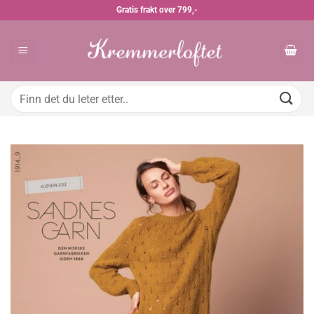
Skip
Gratis frakt over 799,-
to
content
Søk
etter: