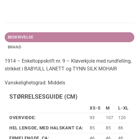
BESKRIVELSE
BRAND
1914 – Enkeltoppskrift nr. 9 – Kløverkjole med rundfelling,
strikket i BABYULL LANETT og TYNN SILK MOHAIR
Vanskelighetsgrad: Middels
STØRRELSESGUIDE (CM)
XS-S
M
L-XL
OVERVIDDE:
93
107
120
HEL LENGDE, MED HALSKANT CA:
85
85
86
ERMELENGDE, CA:
46
46
46