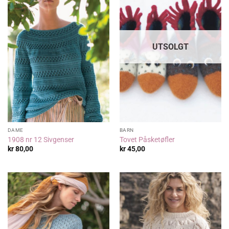
UTSOLGT
DAME
BARN
1908 nr 12 Sivgenser
Tovet Påsketøfler
kr
80,00
kr
45,00