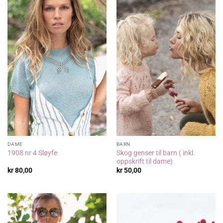
DAME
BARN
Skog genser til barn ( inkl.
1908 nr 4 Sløyfe
oppskrift til dame)
kr
80,00
kr
50,00