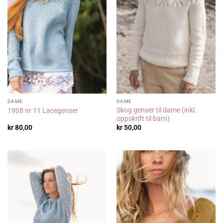
DAME
DAME
Skog genser til dame (inkl.
1908 nr 11 Lacegenser
oppskrift til barn)
kr
80,00
kr
50,00