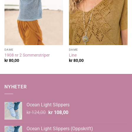
DAME
DAME
1908 nr 2 Sommerstriper
Line
kr
80,00
kr
80,00
NYHETER
Ocean Light Slippers
Opprinnelig
Nåværende
kr
124,00
kr
108,00
pris
pris
var:
er:
Ocean Light Slippers (Oppskrift)
kr 124,00.
kr 108,00.