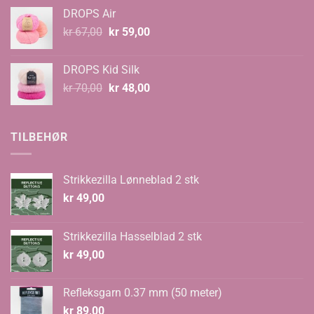
til
DROPS Air
kr 99,00
Opprinnelig
Nåværende
kr
67,00
kr
59,00
pris
pris
var:
er:
DROPS Kid Silk
kr 67,00.
kr 59,00.
Opprinnelig
Nåværende
kr
70,00
kr
48,00
pris
pris
var:
er:
kr 70,00.
kr 48,00.
TILBEHØR
Strikkezilla Lønneblad 2 stk
kr
49,00
Strikkezilla Hasselblad 2 stk
kr
49,00
Refleksgarn 0.37 mm (50 meter)
kr
89,00