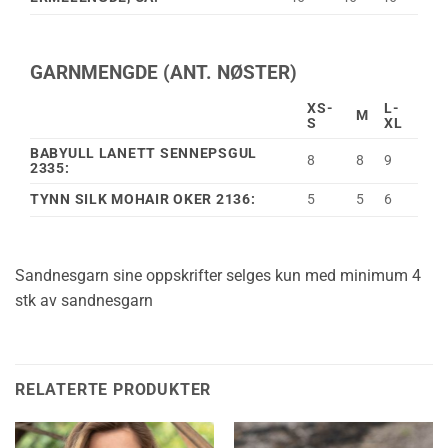
GARNMENGDE (ANT. NØSTER)
XS-
L-
M
S
XL
BABYULL LANETT SENNEPSGUL
8
8
9
2335:
TYNN SILK MOHAIR OKER 2136:
5
5
6
Sandnesgarn sine oppskrifter selges kun med minimum 4
stk av sandnesgarn
RELATERTE PRODUKTER