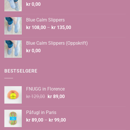
kr
0,00
Blue Calm Slippers
Prisområde:
kr
108,00
–
kr
135,00
kr 108,00
til
Blue Calm Slippers (Oppskrift)
kr 135,00
kr
0,00
BESTSELGERE
FNUGG in Florence
Opprinnelig
Nåværende
kr
129,00
kr
89,00
pris
pris
var:
er:
Påfugl in Paris
kr 129,00.
kr 89,00.
Prisområde:
kr
89,00
–
kr
99,00
kr 89,00