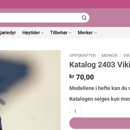
jæledyr
Høytider
Tilbehør
Merker
OPPSKRIFTER
/
MERKER
/
VI
Katalog 2403 Vik
kr
70,00
Modellene i hefte kan du s
Katalogen selges kun med
Katalog 2403 Viking garn quantit