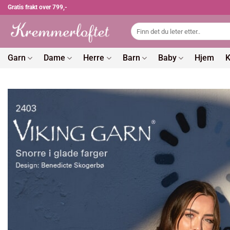
Skip
Gratis frakt over 799,-
to
Søk
content
etter:
Garn
Dame
Herre
Barn
Baby
Hjem
K