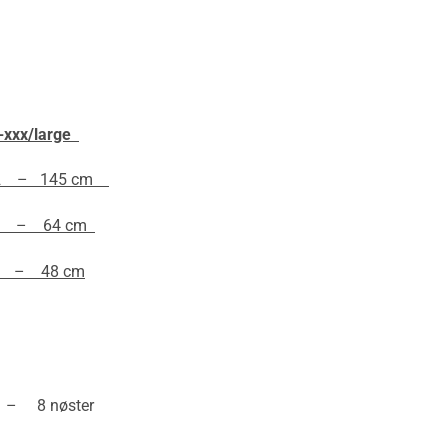
-xxx/large
2 – 145 cm
 – 64 cm
 – 48 cm
 8 nøster