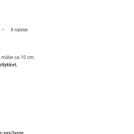
 8 nøster
8 måler ca 10 cm.
ellykket.
e-xxx/large