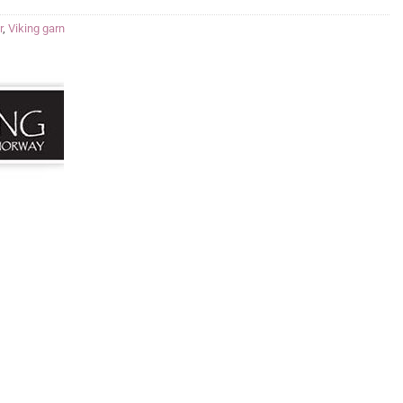
r
,
Viking garn