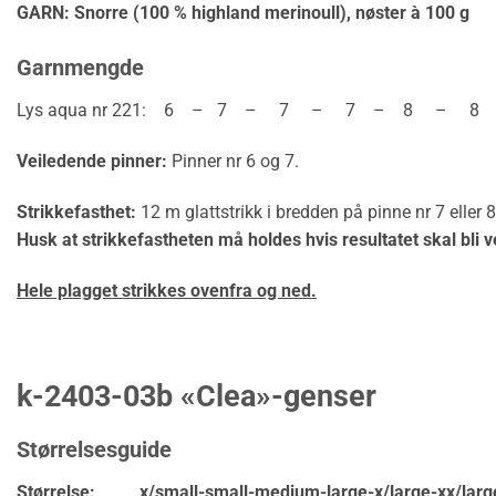
GARN: Snorre (100 % highland merinoull),
nøster à 100 g
Garnmengde
Lys aqua nr 221: 6 – 7 – 7 – 7 – 8 – 8 –
Veiledende pinner:
Pinner nr 6 og 7.
Strikkefasthet:
12 m glattstrikk i bredden på pinne nr 7 eller 
Husk at strikkefastheten må holdes hvis resultatet skal bli v
Hele plagget strikkes ovenfra og ned.
k-2403-03b «Clea»-genser
Størrelsesguide
Størrelse: x/small-small-medium-large-x/large-xx/larg