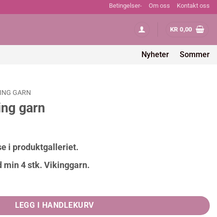
Betingelser-
Om oss
Kontakt oss
KR
0,00
Nyheter
Sommer
KING GARN
ing garn
e i produktgalleriet.
 min 4 stk. Vikinggarn.
y
LEGG I HANDLEKURV