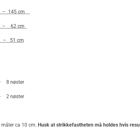
– 145 cm
 62 cm
– 51 cm
 nøster
 nøster
 8 måler ca 10 cm.
Husk at strikkefastheten må holdes hvis result