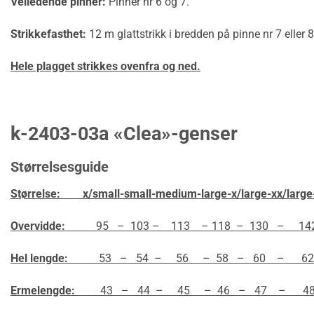
Veiledende pinner:
Pinner nr 6 og 7.
Strikkefasthet:
12 m glattstrikk i bredden på pinne nr 7 eller
Hele plagget strikkes ovenfra og ned.
k-2403-03a «Clea»-genser
Størrelsesguide
Størrelse: x/small-small-medium-large-x/large-xx/large
Overvidde:
95 – 103 – 113 – 118 – 130 – 14
Hel lengde:
53 – 54 – 56 – 58 – 60 – 62
Ermelengde:
43 – 44 – 45 – 46 – 47 – 48