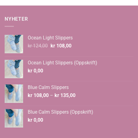
NYHETER
Ocean Light Slippers
Opprinnelig
Nåværende
kr
124,00
kr
108,00
pris
pris
var:
er:
Ocean Light Slippers (Oppskrift)
kr 124,00.
kr 108,00.
kr
0,00
Blue Calm Slippers
Prisområde:
kr
108,00
–
kr
135,00
kr 108,00
til
Blue Calm Slippers (Oppskrift)
kr 135,00
kr
0,00