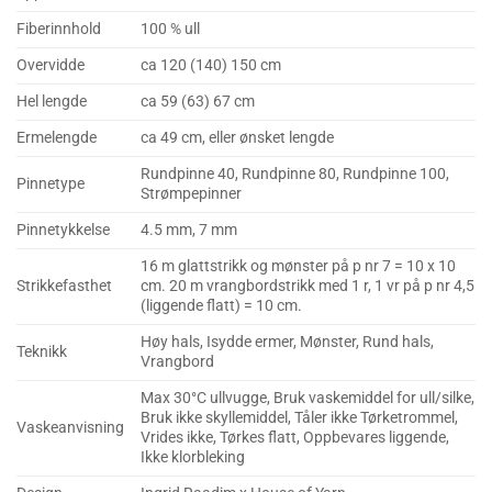
Fiberinnhold
100 % ull
Overvidde
ca 120 (140) 150 cm
Hel lengde
ca 59 (63) 67 cm
Ermelengde
ca 49 cm, eller ønsket lengde
Rundpinne 40, Rundpinne 80, Rundpinne 100,
Pinnetype
Strømpepinner
Pinnetykkelse
4.5 mm, 7 mm
16 m glattstrikk og mønster på p nr 7 = 10 x 10
Strikkefasthet
cm. 20 m vrangbordstrikk med 1 r, 1 vr på p nr 4,5
(liggende flatt) = 10 cm.
Høy hals, Isydde ermer, Mønster, Rund hals,
Teknikk
Vrangbord
Max 30°C ullvugge, Bruk vaskemiddel for ull/silke,
Bruk ikke skyllemiddel, Tåler ikke Tørketrommel,
Vaskeanvisning
Vrides ikke, Tørkes flatt, Oppbevares liggende,
Ikke klorbleking