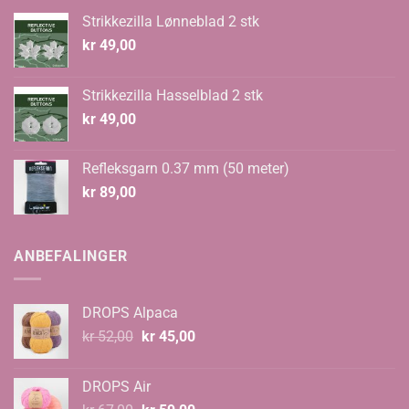
Strikkezilla Lønneblad 2 stk
kr
49,00
Strikkezilla Hasselblad 2 stk
kr
49,00
Refleksgarn 0.37 mm (50 meter)
kr
89,00
ANBEFALINGER
DROPS Alpaca
Opprinnelig
Nåværende
kr
52,00
kr
45,00
pris
pris
var:
er:
DROPS Air
kr 52,00.
kr 45,00.