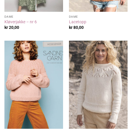
DAME
DAME
Kløverjakke – nr 6
Lacetopp
kr
20,00
kr
80,00