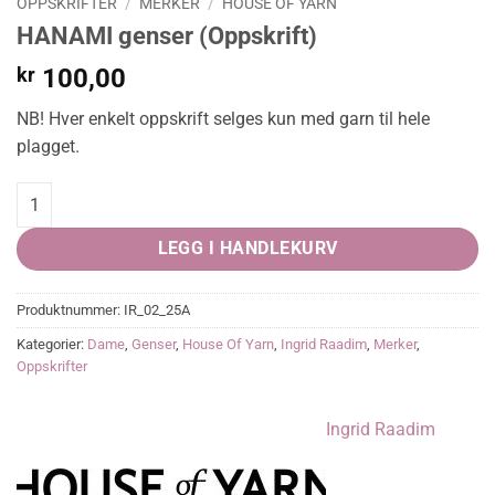
OPPSKRIFTER
/
MERKER
/
HOUSE OF YARN
HANAMI genser (Oppskrift)
kr
100,00
NB! Hver enkelt oppskrift selges kun med garn til hele
plagget.
HANAMI genser (Oppskrift) quantity
LEGG I HANDLEKURV
Produktnummer:
IR_02_25A
Kategorier:
Dame
,
Genser
,
House Of Yarn
,
Ingrid Raadim
,
Merker
,
Oppskrifter
Ingrid Raadim