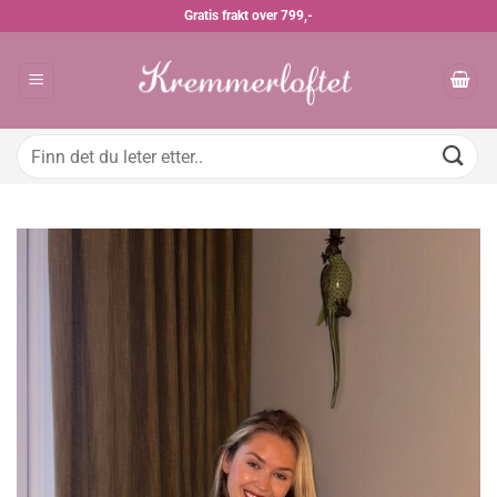
Skip
Gratis frakt over 799,-
to
content
Søk
etter: