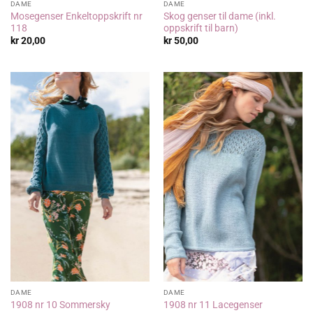
DAME
DAME
Mosegenser Enkeltoppskrift nr
Skog genser til dame (inkl.
118
oppskrift til barn)
kr
20,00
kr
50,00
DAME
DAME
1908 nr 10 Sommersky
1908 nr 11 Lacegenser