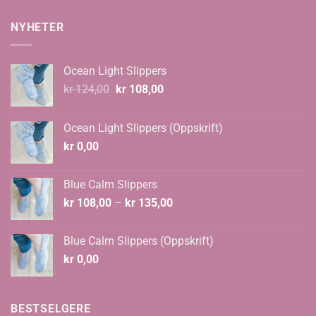
NYHETER
Ocean Light Slippers
Opprinnelig
Nåværende
kr
124,00
kr
108,00
pris
pris
var:
er:
Ocean Light Slippers (Oppskrift)
kr 124,00.
kr 108,00.
kr
0,00
Blue Calm Slippers
Prisområde:
kr
108,00
–
kr
135,00
kr 108,00
til
Blue Calm Slippers (Oppskrift)
kr 135,00
kr
0,00
BESTSELGERE