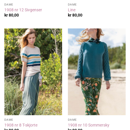
DAME
DAME
1908 nr 12 Sivgenser
Line
kr
80,00
kr
80,00
DAME
DAME
1908 nr 8 T-skjorte
1908 nr 10 Sommersky