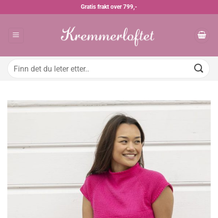
Skip
Gratis frakt over 799,-
to
content
Søk
etter: