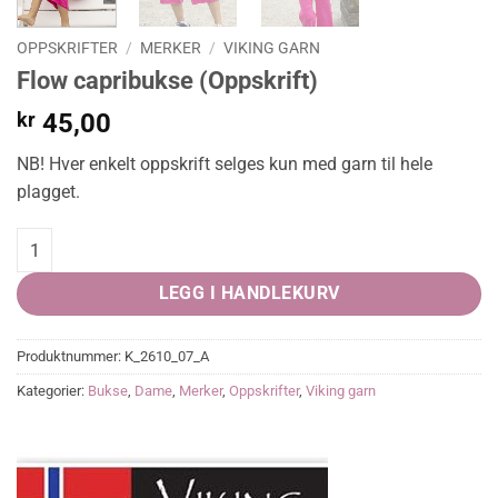
OPPSKRIFTER
/
MERKER
/
VIKING GARN
Flow capribukse (Oppskrift)
kr
45,00
NB! Hver enkelt oppskrift selges kun med garn til hele
plagget.
Flow capribukse (Oppskrift) quantity
LEGG I HANDLEKURV
Produktnummer:
K_2610_07_A
Kategorier:
Bukse
,
Dame
,
Merker
,
Oppskrifter
,
Viking garn