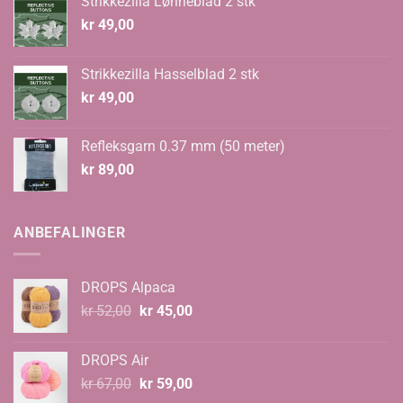
Strikkezilla Lønneblad 2 stk
kr
49,00
Strikkezilla Hasselblad 2 stk
kr
49,00
Refleksgarn 0.37 mm (50 meter)
kr
89,00
ANBEFALINGER
DROPS Alpaca
Opprinnelig
Nåværende
kr
52,00
kr
45,00
pris
pris
var:
er:
DROPS Air
kr 52,00.
kr 45,00.
Opprinnelig
Nåværende
kr
67,00
kr
59,00
pris
pris