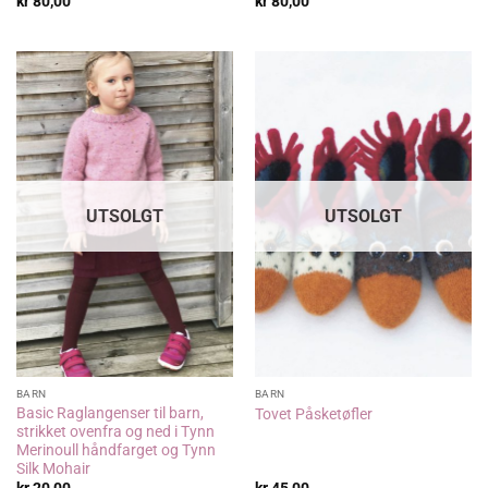
kr
80,00
kr
80,00
UTSOLGT
UTSOLGT
BARN
BARN
Basic Raglangenser til barn,
Tovet Påsketøfler
strikket ovenfra og ned i Tynn
Merinoull håndfarget og Tynn
Silk Mohair