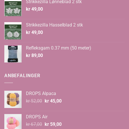
Strikkezilla Lønneblad 2 stk
kr
49,00
Strikkezilla Hasselblad 2 stk
kr
49,00
Refleksgarn 0.37 mm (50 meter)
kr
89,00
ANBEFALINGER
DROPS Alpaca
Opprinnelig
Nåværende
kr
52,00
kr
45,00
pris
pris
var:
er:
DROPS Air
kr 52,00.
kr 45,00.
Opprinnelig
Nåværende
kr
67,00
kr
59,00