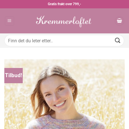
Skip
Gratis frakt over 799,-
to
content
Søk
etter:
Tilbud!