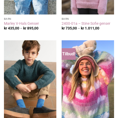
BARN
BARN
Marley V-Hals Genser
2400-01a – Stine Sofie genser
Prisområde:
Prisområde
kr
435,00
–
kr
895,00
kr
735,00
–
kr
1.011,00
kr 435,00
kr 735,00
til
til
kr 895,00
kr 1.011,00
Tilbud!