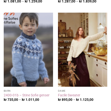
Prisområde:
Prisområ
kr
1.081,00
–
kr
1.259,00
kr
1.287,00
–
kr
1.839,00
kr 1.081,00
kr 1.287,
til
til
kr 1.259,00
kr 1.839,
BARN
DAME
2400-01b – Stine Sofie genser
Facile Sweater
Prisområde:
Prisområde
kr
735,00
–
kr
1.011,00
kr
895,00
–
kr
1.125,00
kr 735,00
kr 895,00
til
til
kr 1.011,00
kr 1.125,00