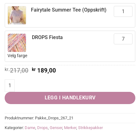
Fairytale Summer Tee (Oppskrift)
DROPS Fiesta
Velg farge
Opprinnelig
Nåværende
kr
217,00
kr
189,00
pris
pris
var:
er:
Fairytale Summer Tee quantity
kr 217,00.
kr 189,00.
LEGG I HANDLEKURV
Produktnummer:
Pakke_Drops_267_21
Kategorier:
Dame
,
Drops
,
Genser
,
Merker
,
Strikkepakker