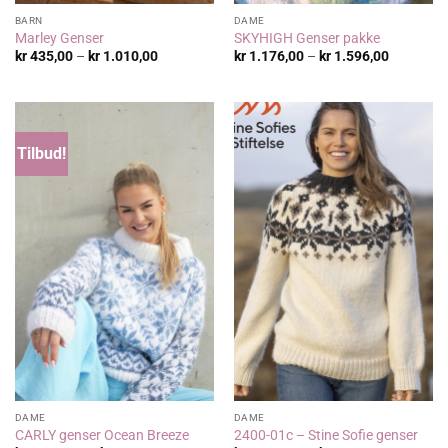
BARN
DAME
Marley Genser
SKYHIGH Genser pakke
Prisområde:
Prisområ
kr
435,00
–
kr
1.010,00
kr
1.176,00
–
kr
1.596,00
kr 435,00
kr 1.176,
til
til
kr 1.010,00
kr 1.596,
Tilbud!
DAME
DAME
CARLY genser Ocean Breeze
2400-01c – Stine Sofie genser