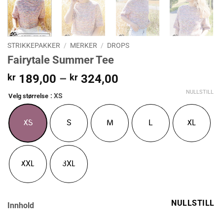
STRIKKEPAKKER
/
MERKER
/
DROPS
Fairytale Summer Tee
Prisområde:
kr
189,00
–
kr
324,00
kr 189,00
NULLSTILL
: XS
Velg størrelse
til
kr 324,00
XS
S
M
L
XL
XXL
3XL
NULLSTILL
Innhold