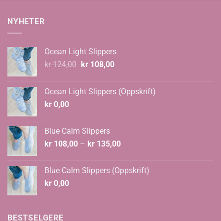
NYHETER
Ocean Light Slippers
Opprinnelig
Nåværende
kr
124,00
kr
108,00
pris
pris
var:
er:
Ocean Light Slippers (Oppskrift)
kr 124,00.
kr 108,00.
kr
0,00
Blue Calm Slippers
Prisområde:
kr
108,00
–
kr
135,00
kr 108,00
til
Blue Calm Slippers (Oppskrift)
kr 135,00
kr
0,00
BESTSELGERE