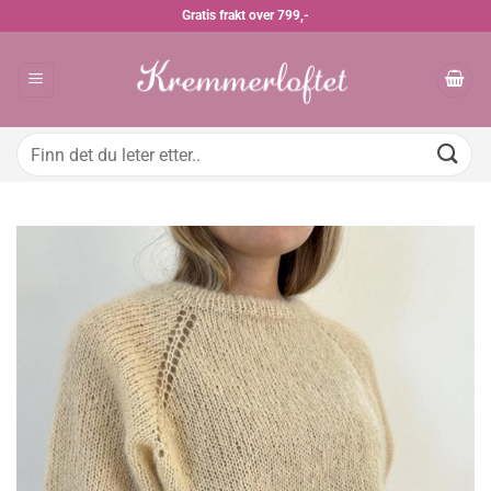
Skip
Gratis frakt over 799,-
to
content
Søk
etter: