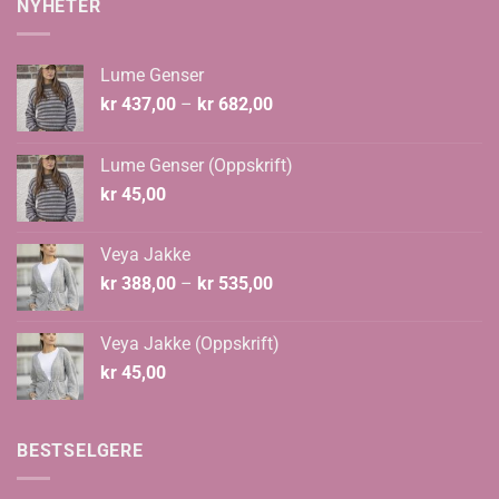
NYHETER
Lume Genser
Prisområde:
kr
437,00
–
kr
682,00
kr 437,00
til
Lume Genser (Oppskrift)
kr 682,00
kr
45,00
Veya Jakke
Prisområde:
kr
388,00
–
kr
535,00
kr 388,00
til
Veya Jakke (Oppskrift)
kr 535,00
kr
45,00
BESTSELGERE