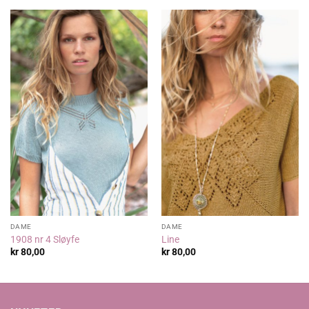
DAME
DAME
1908 nr 4 Sløyfe
Line
kr
80,00
kr
80,00