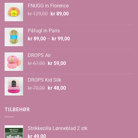
FNUGG in Florence
Opprinnelig
Nåværende
kr
129,00
kr
89,00
pris
pris
var:
er:
Påfugl in Paris
kr 129,00.
kr 89,00.
Prisområde:
kr
89,00
–
kr
99,00
kr 89,00
til
DROPS Air
kr 99,00
Opprinnelig
Nåværende
kr
67,00
kr
59,00
pris
pris
var:
er:
DROPS Kid Silk
kr 67,00.
kr 59,00.
Opprinnelig
Nåværende
kr
70,00
kr
48,00
pris
pris
var:
er:
kr 70,00.
kr 48,00.
TILBEHØR
Strikkezilla Lønneblad 2 stk
kr
49,00