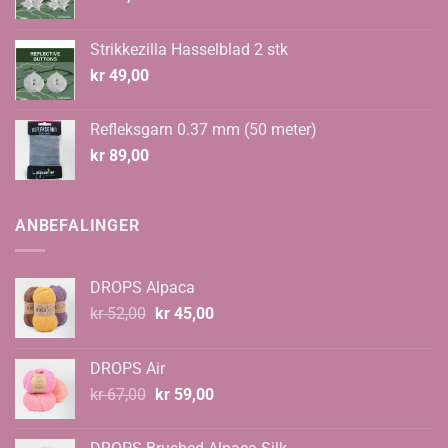
Strikkezilla Hasselblad 2 stk
kr
49,00
Refleksgarn 0.37 mm (50 meter)
kr
89,00
ANBEFALINGER
DROPS Alpaca
Opprinnelig
Nåværende
kr
52,00
kr
45,00
pris
pris
var:
er:
DROPS Air
kr 52,00.
kr 45,00.
Opprinnelig
Nåværende
kr
67,00
kr
59,00
pris
pris
var:
er: