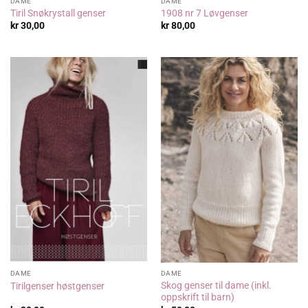
DAME
DAME
Tiril Snøkrystall genser
1908 nr 7 Løvgenser
kr
30,00
kr
80,00
DAME
DAME
Skog genser til dame (inkl.
Tirilgenser høstgenser
oppskrift til barn)