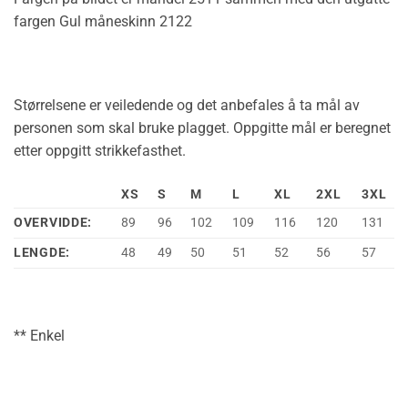
fargen Gul måneskinn 2122
Størrelsene er veiledende og det anbefales å ta mål av
personen som skal bruke plagget. Oppgitte mål er beregnet
etter oppgitt strikkefasthet.
XS
S
M
L
XL
2XL
3XL
OVERVIDDE:
89
96
102
109
116
120
131
LENGDE:
48
49
50
51
52
56
57
** Enkel