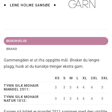
BESKRIVELSE
BRAND
Garnmengden er ut ifra oppgitte mål. Ønsker du lengre
plagg, husk at du kanskje trenger ekstra garn.
XS
S
M
L
XL
2XL
3XL
TYNN SILK MOHAIR
3
3
3
4
4
4
5
MANDEL 2511:
TYNN SILK MOHAIR
3
3
3
4
4
4
5
NATUR 1012:
Fargen på bildet er mandel 2511 sammen med den utgåtte