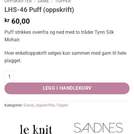
OPPSKRIFTER
/
DAME
/
TOPPER
LHS-46 Puff (oppskrift)
kr
60,00
Puff strikkes ovenfra og ned med to tråder Tynn Silk
Mohair.
Hver enkeltoppskrift selges kun sammen med garn til hele
plagget.
LHS-46 Puff (oppskrift) quantity
LEGG I HANDLEKURV
Kategorier:
Dame
,
Oppskrifter
,
Topper