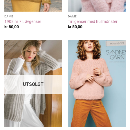
DAME
DAME
1908 nr 7 Løvgenser
Tirilgenser med hullmønster
kr
80,00
kr
50,00
UTSOLGT