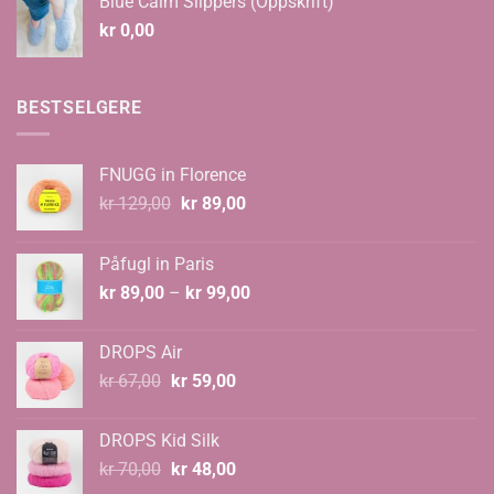
Blue Calm Slippers (Oppskrift)
kr 135,00
kr
0,00
BESTSELGERE
FNUGG in Florence
Opprinnelig
Nåværende
kr
129,00
kr
89,00
pris
pris
var:
er:
Påfugl in Paris
kr 129,00.
kr 89,00.
Prisområde:
kr
89,00
–
kr
99,00
kr 89,00
til
DROPS Air
kr 99,00
Opprinnelig
Nåværende
kr
67,00
kr
59,00
pris
pris
var:
er:
DROPS Kid Silk
kr 67,00.
kr 59,00.
Opprinnelig
Nåværende
kr
70,00
kr
48,00
pris
pris