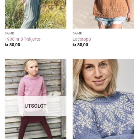
DAME
DAME
1908 nr 8 T-skjorte
Lacetopp
kr
80,00
kr
80,00
UTSOLGT