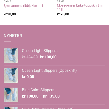
DAME
DAME
Mosegenser Enkeltoppskrift nr
Sjømannens ribbjakke nr 1
118
kr
20,00
kr
20,00
NYHETER
Ocean Light Slippers
Opprinnelig
Nåværende
kr
124,00
kr
108,00
pris
pris
var:
er:
Ocean Light Slippers (Oppskrift)
kr 124,00.
kr 108,00.
kr
0,00
Blue Calm Slippers
Prisområde:
kr
108,00
–
kr
135,00
kr 108,00
til