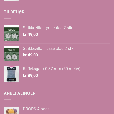
var:
er:
kr 70,00.
kr 48,00.
TILBEHØR
Strikkezilla Lønneblad 2 stk
kr
49,00
Strikkezilla Hasselblad 2 stk
kr
49,00
Refleksgarn 0.37 mm (50 meter)
kr
89,00
ANBEFALINGER
DROPS Alpaca