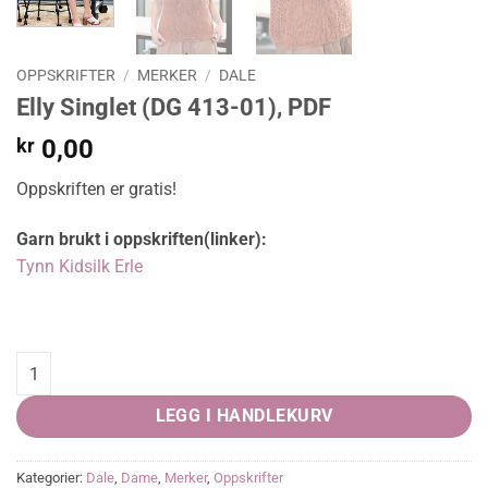
OPPSKRIFTER
/
MERKER
/
DALE
Elly Singlet (DG 413-01), PDF
kr
0,00
Oppskriften er gratis!
Garn brukt i oppskriften(linker):
Tynn Kidsilk Erle
Elly Singlet (DG 413-01), PDF quantity
LEGG I HANDLEKURV
Kategorier:
Dale
,
Dame
,
Merker
,
Oppskrifter