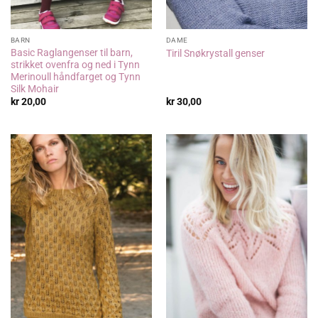
BARN
DAME
Basic Raglangenser til barn,
Tiril Snøkrystall genser
strikket ovenfra og ned i Tynn
Merinoull håndfarget og Tynn
Silk Mohair
kr
20,00
kr
30,00