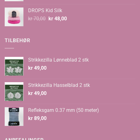
var:
er:
DROPS Kid Silk
kr 67,00.
kr 59,00.
Opprinnelig
Nåværende
kr
70,00
kr
48,00
pris
pris
var:
er:
kr 70,00.
kr 48,00.
TILBEHØR
Strikkezilla Lønneblad 2 stk
kr
49,00
Strikkezilla Hasselblad 2 stk
kr
49,00
Refleksgarn 0.37 mm (50 meter)
kr
89,00