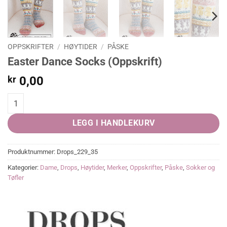
OPPSKRIFTER
/
HØYTIDER
/
PÅSKE
Easter Dance Socks (Oppskrift)
kr
0,00
Easter Dance Socks (Oppskrift) quantity
LEGG I HANDLEKURV
Produktnummer:
Drops_229_35
Kategorier:
Dame
,
Drops
,
Høytider
,
Merker
,
Oppskrifter
,
Påske
,
Sokker og
Tøfler