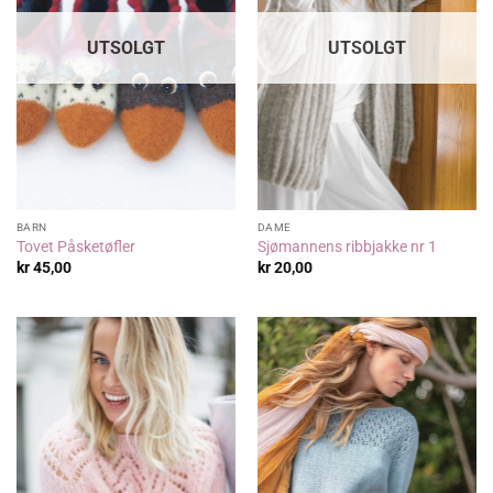
UTSOLGT
UTSOLGT
BARN
DAME
Tovet Påsketøfler
Sjømannens ribbjakke nr 1
kr
45,00
kr
20,00