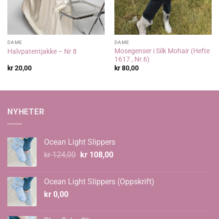
DAME
DAME
Mosegenser i Silk Mohair (Hefte
Halvpatentjakke – Nr 8
1617 , Nr.6)
kr
20,00
kr
80,00
NYHETER
Ocean Light Slippers
Opprinnelig
Nåværende
kr
124,00
kr
108,00
pris
pris
var:
er:
Ocean Light Slippers (Oppskrift)
kr 124,00.
kr 108,00.
kr
0,00