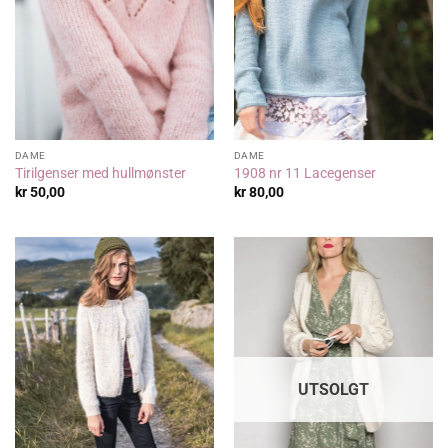
DAME
DAME
Tirilgenser med hullmønster
1908 nr 11 Lacegenser
kr
50,00
kr
80,00
UTSOLGT