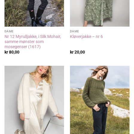
DAME
DAME
Nr 12 Myrulljakke, i Silk Mohair,
Kløverjakke – nr 6
samme mønster som
mosegenser (1617)
kr
80,00
kr
20,00