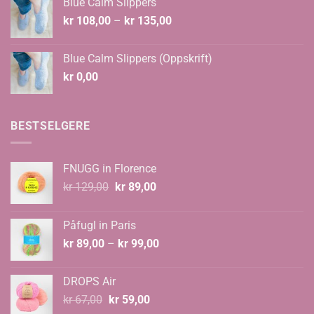
Blue Calm Slippers
Prisområde:
kr
108,00
–
kr
135,00
kr 108,00
til
Blue Calm Slippers (Oppskrift)
kr 135,00
kr
0,00
BESTSELGERE
FNUGG in Florence
Opprinnelig
Nåværende
kr
129,00
kr
89,00
pris
pris
var:
er:
Påfugl in Paris
kr 129,00.
kr 89,00.
Prisområde:
kr
89,00
–
kr
99,00
kr 89,00
til
DROPS Air
kr 99,00
Opprinnelig
Nåværende
kr
67,00
kr
59,00
pris
pris