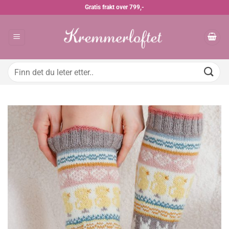
Skip
Gratis frakt over 799,-
to
content
Søk
etter: