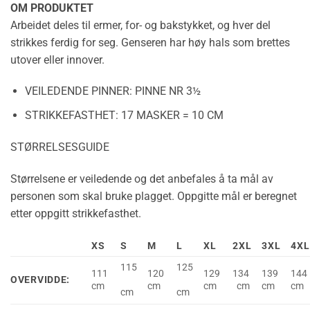
OM PRODUKTET
Arbeidet deles til ermer, for- og bakstykket, og hver del
strikkes ferdig for seg. Genseren har høy hals som brettes
utover eller innover.
VEILEDENDE PINNER:
PINNE NR 3½
STRIKKEFASTHET:
17 MASKER = 10 CM
STØRRELSESGUIDE
Størrelsene er veiledende og det anbefales å ta mål av
personen som skal bruke plagget. Oppgitte mål er beregnet
etter oppgitt strikkefasthet.
XS
S
M
L
XL
2XL
3XL
4XL
115
125
111
120
129
134
139
144
OVERVIDDE:
cm
cm
cm
cm
cm
cm
cm
cm