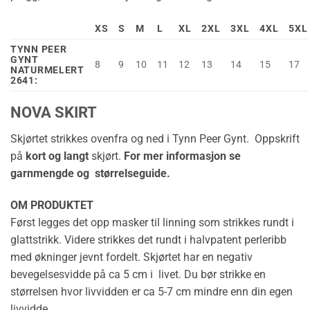
XS
S
M
L
XL
2XL
3XL
4XL
5XL
TYNN PEER
GYNT
8
9
10
11
12
13
14
15
17
NATURMELERT
2641:
NOVA SKIRT
Skjørtet strikkes ovenfra og ned i Tynn Peer Gynt. Oppskrift
på
kort og langt
skjørt.
For mer informasjon se
garnmengde og størrelseguide.
OM PRODUKTET
Først legges det opp masker til linning som strikkes rundt i
glattstrikk. Videre strikkes det rundt i halvpatent perleribb
med økninger jevnt fordelt. Skjørtet har en negativ
bevegelsesvidde på ca 5 cm i livet. Du bør strikke en
størrelsen hvor livvidden er ca 5-7 cm mindre enn din egen
livvidde.