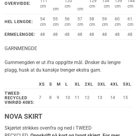
111
120
129
134
139
144
OVERVIDDE:
cm
cm
cm
cm
cm
cm
cm
cm
54
55
56
57
58
59
60
61
HEL LENGDE:
cm
cm
cm
cm
cm
cm
cm
cm
ERMELENGDE:
48
48
48
48
48
48
48
48
GARNMENGDE
Garnmengden er ut ifra oppgitte mål. Ønsker du lengre
plagg, husk at du kanskje trenger ekstra garn.
XS
S
M
L
XL
2XL
3XL
4XL
5XL
TWEED
7
8
9
10
11
12
13
14
15
RECYCLED
VINRØD 4085:
NOVA SKIRT
Skjørtet strikkes ovenfra og ned i TWEED
RECYCLED.
Oppskrift på kort og langt skjørt. For mer