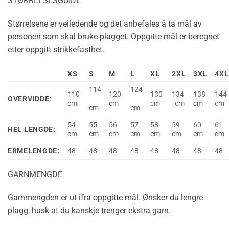
STØRRELSESGUIDE
Størrelsene er veiledende og det anbefales å ta mål av
personen som skal bruke plagget. Oppgitte mål er beregnet
etter oppgitt strikkefasthet.
XS
S
M
L
XL
2XL
3XL
4XL
114
124
110
120
130
134
138
144
OVERVIDDE:
cm
cm
cm
cm
cm
cm
cm
cm
54
55
56
57
58
59
60
61
HEL LENGDE:
cm
cm
cm
cm
cm
cm
cm
cm
ERMELENGDE:
48
48
48
48
48
48
48
48
GARNMENGDE
Garnmengden er ut ifra oppgitte mål. Ønsker du lengre
plagg, husk at du kanskje trenger ekstra garn.