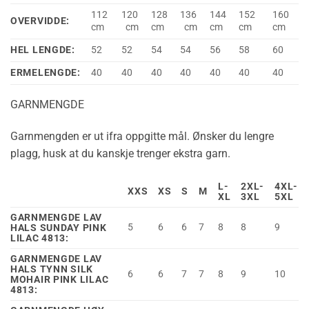
112
120
128
136
144
152
160
OVERVIDDE:
cm
cm
cm
cm
cm
cm
cm
HEL LENGDE:
52
52
54
54
56
58
60
ERMELENGDE:
40
40
40
40
40
40
40
GARNMENGDE
Garnmengden er ut ifra oppgitte mål. Ønsker du lengre
plagg, husk at du kanskje trenger ekstra garn.
L-
2XL-
4XL-
XXS
XS
S
M
XL
3XL
5XL
GARNMENGDE LAV
5
6
6
7
8
8
9
HALS SUNDAY PINK
LILAC 4813:
GARNMENGDE LAV
HALS TYNN SILK
6
6
7
7
8
9
10
MOHAIR PINK LILAC
4813: