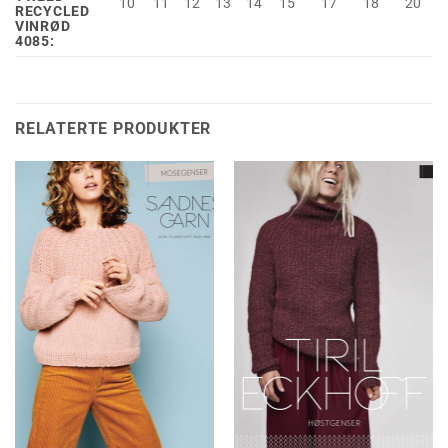
10
11
12
13
14
15
17
18
20
RECYCLED
VINRØD
4085:
RELATERTE PRODUKTER