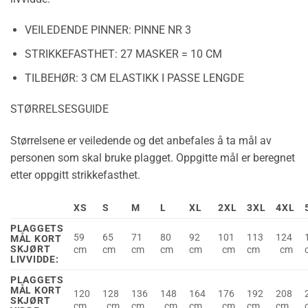
VEILEDENDE PINNER:
PINNE NR 3
STRIKKEFASTHET:
27 MASKER = 10 CM
TILBEHØR:
3 CM ELASTIKK I PASSE LENGDE
STØRRELSESGUIDE
Størrelsene er veiledende og det anbefales å ta mål av
personen som skal bruke plagget. Oppgitte mål er beregnet
etter oppgitt strikkefasthet.
XS
S
M
L
XL
2XL
3XL
4XL
PLAGGETS
59
65
71
80
92
101
113
124
MÅL KORT
SKJØRT
cm
cm
cm
cm
cm
cm
cm
cm
LIVVIDDE:
PLAGGETS
MÅL KORT
120
128
136
148
164
176
192
208
SKJØRT
cm
cm
cm
cm
cm
cm
cm
cm