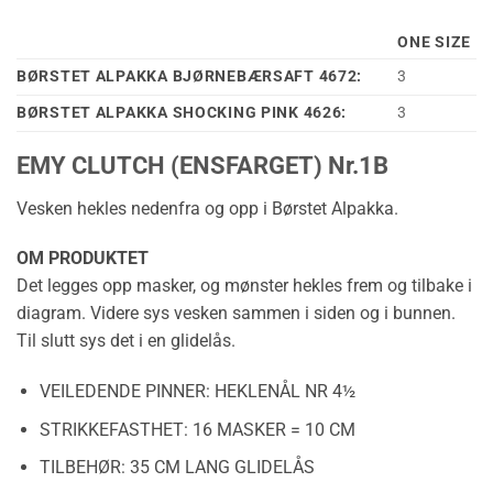
ONE SIZE
BØRSTET ALPAKKA BJØRNEBÆRSAFT 4672:
3
BØRSTET ALPAKKA SHOCKING PINK 4626:
3
EMY CLUTCH (ENSFARGET) Nr.1B
Vesken hekles nedenfra og opp i Børstet Alpakka.
OM PRODUKTET
Det legges opp masker, og mønster hekles frem og tilbake i
diagram. Videre sys vesken sammen i siden og i bunnen.
Til slutt sys det i en glidelås.
VEILEDENDE PINNER:
HEKLENÅL NR 4½
STRIKKEFASTHET:
16 MASKER = 10 CM
TILBEHØR:
35 CM LANG GLIDELÅS