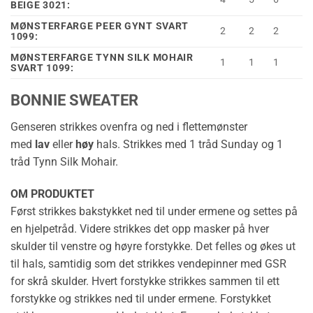
BEIGE 3021:
MØNSTERFARGE PEER GYNT SVART
2
2
2
1099:
MØNSTERFARGE TYNN SILK MOHAIR
1
1
1
SVART 1099:
BONNIE SWEATER
Genseren strikkes ovenfra og ned i flettemønster
med
lav
eller
høy
hals. Strikkes med 1 tråd Sunday og 1
tråd Tynn Silk Mohair.
OM PRODUKTET
Først strikkes bakstykket ned til under ermene og settes på
en hjelpetråd. Videre strikkes det opp masker på hver
skulder til venstre og høyre forstykke. Det felles og økes ut
til hals, samtidig som det strikkes vendepinner med GSR
for skrå skulder. Hvert forstykke strikkes sammen til ett
forstykke og strikkes ned til under ermene. Forstykket