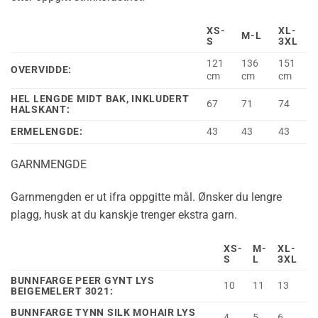
XS-
XL-
M-L
S
3XL
121
136
151
OVERVIDDE:
cm
cm
cm
HEL LENGDE MIDT BAK, INKLUDERT
67
71
74
HALSKANT:
ERMELENGDE:
43
43
43
GARNMENGDE
Garnmengden er ut ifra oppgitte mål. Ønsker du lengre
plagg, husk at du kanskje trenger ekstra garn.
XS-
M-
XL-
S
L
3XL
BUNNFARGE PEER GYNT LYS
10
11
13
BEIGEMELERT 3021:
BUNNFARGE TYNN SILK MOHAIR LYS
4
5
6