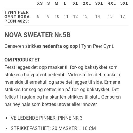
XS
S
M
L
XL
2XL
3XL
4XL
5XL
TYNN PEER
8
9
10
11
12
13
14
15
17
GYNT ROSA
PEON 4623:
NOVA SWEATER Nr.5B
Genseren strikkes
nedenfra og opp
I Tynn Peer Gynt.
OM PRODUKTET
Først legges det opp masker til for- og bakstykket som
strikkes i halvpatent perleribb. Videre felles det masker i
hver side til ermehull og arbeidet legges til side. Ermene
strikkes for seg og settes inn på for- og bakstykket. Det
felles til raglan og halskanten strikkes til slutt. Genseren
har høy hals som brettes utover eller innover.
VEILEDENDE PINNER:
PINNE NR 3
STRIKKEFASTHET:
20 MASKER = 10 CM