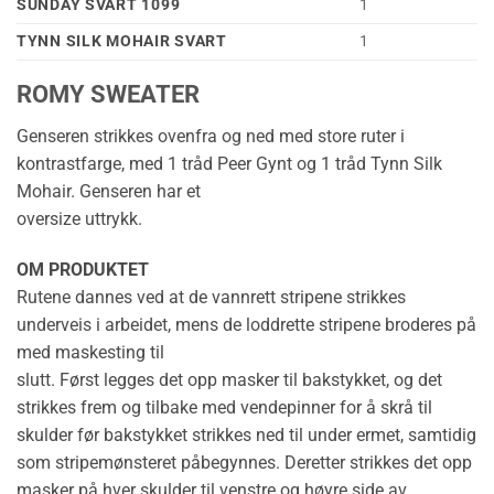
SUNDAY SVART 1099
1
TYNN SILK MOHAIR SVART
1
ROMY SWEATER
Genseren strikkes ovenfra og ned med store ruter i
kontrastfarge, med 1 tråd Peer Gynt og 1 tråd Tynn Silk
Mohair. Genseren har et
oversize uttrykk.
OM PRODUKTET
Rutene dannes ved at de vannrett stripene strikkes
underveis i arbeidet, mens de loddrette stripene broderes på
med maskesting til
slutt. Først legges det opp masker til bakstykket, og det
strikkes frem og tilbake med vendepinner for å skrå til
skulder før bakstykket strikkes ned til under ermet, samtidig
som stripemønsteret påbegynnes. Deretter strikkes det opp
masker på hver skulder til venstre og høyre side av