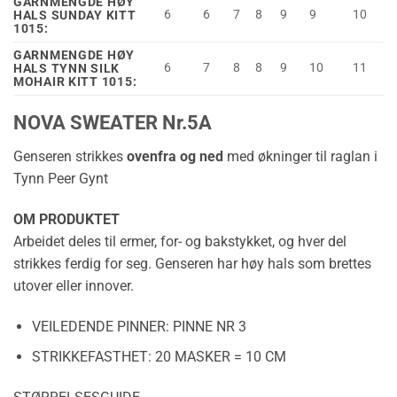
GARNMENGDE HØY
6
6
7
8
9
9
10
HALS SUNDAY KITT
1015:
GARNMENGDE HØY
6
7
8
8
9
10
11
HALS TYNN SILK
MOHAIR KITT 1015:
NOVA SWEATER Nr.5A
Genseren strikkes
ovenfra og ned
med økninger til raglan i
Tynn Peer Gynt
OM PRODUKTET
Arbeidet deles til ermer, for- og bakstykket, og hver del
strikkes ferdig for seg. Genseren har høy hals som brettes
utover eller innover.
VEILEDENDE PINNER:
PINNE NR 3
STRIKKEFASTHET:
20 MASKER = 10 CM