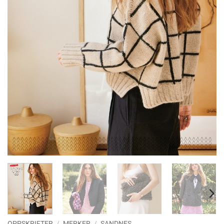
OPPSKRIFTER
/
MERKER
/
SANDNES