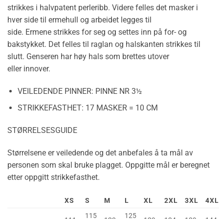
strikkes i halvpatent perleribb. Videre felles det masker i
hver side til ermehull og arbeidet legges til
side. Ermene strikkes for seg og settes inn på for- og
bakstykket. Det felles til raglan og halskanten strikkes til
slutt. Genseren har høy hals som brettes utover
eller innover.
VEILEDENDE PINNER:
PINNE NR 3½
STRIKKEFASTHET:
17 MASKER = 10 CM
STØRRELSESGUIDE
Størrelsene er veiledende og det anbefales å ta mål av
personen som skal bruke plagget. Oppgitte mål er beregnet
etter oppgitt strikkefasthet.
XS
S
M
L
XL
2XL
3XL
4XL
115
125