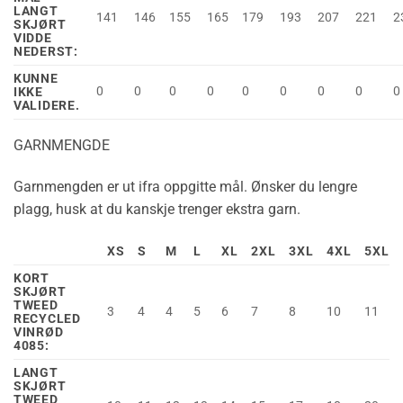
LANGT
141
146
155
165
179
193
207
221
2
SKJØRT
VIDDE
NEDERST:
KUNNE
0
0
0
0
0
0
0
0
0
IKKE
VALIDERE.
GARNMENGDE
Garnmengden er ut ifra oppgitte mål. Ønsker du lengre
plagg, husk at du kanskje trenger ekstra garn.
XS
S
M
L
XL
2XL
3XL
4XL
5XL
KORT
SKJØRT
TWEED
3
4
4
5
6
7
8
10
11
RECYCLED
VINRØD
4085:
LANGT
SKJØRT
TWEED