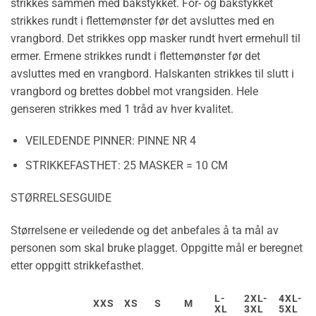
strikkes sammen med bakstykket. For- og bakstykket
strikkes rundt i flettemønster før det avsluttes med en
vrangbord. Det strikkes opp masker rundt hvert ermehull til
ermer. Ermene strikkes rundt i flettemønster før det
avsluttes med en vrangbord. Halskanten strikkes til slutt i
vrangbord og brettes dobbel mot vrangsiden. Hele
genseren strikkes med 1 tråd av hver kvalitet.
VEILEDENDE PINNER:
PINNE NR 4
STRIKKEFASTHET:
25 MASKER = 10 CM
STØRRELSESGUIDE
Størrelsene er veiledende og det anbefales å ta mål av
personen som skal bruke plagget. Oppgitte mål er beregnet
etter oppgitt strikkefasthet.
L-
2XL-
4XL-
XXS
XS
S
M
XL
3XL
5XL