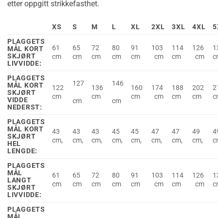
etter oppgitt strikkefasthet.
XS
S
M
L
XL
2XL
3XL
4XL
5
PLAGGETS
61
65
72
80
91
103
114
126
1
MÅL KORT
SKJØRT
cm
cm
cm
cm
cm
cm
cm
cm
c
LIVVIDDE:
PLAGGETS
127
146
MÅL KORT
122
136
160
174
188
202
2
SKJØRT
cm
cm
cm
cm
cm
cm
c
VIDDE
cm
cm
NEDERST:
PLAGGETS
MÅL KORT
43
43
43
45
45
47
47
49
4
SKJØRT
cm,
cm,
cm,
cm,
cm,
cm,
cm,
cm,
c
HEL
LENGDE:
PLAGGETS
MÅL
61
65
72
80
91
103
114
126
1
LANGT
cm
cm
cm
cm
cm
cm
cm
cm
c
SKJØRT
LIVVIDDE:
PLAGGETS
MÅL