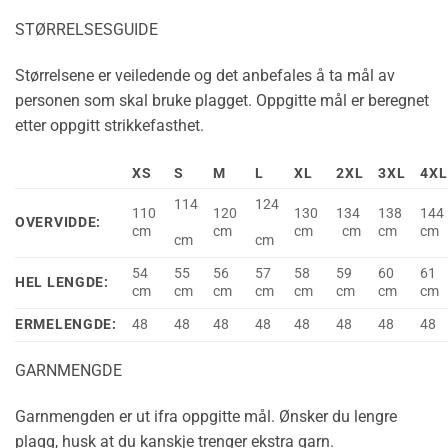
STØRRELSESGUIDE
Størrelsene er veiledende og det anbefales å ta mål av
personen som skal bruke plagget. Oppgitte mål er beregnet
etter oppgitt strikkefasthet.
XS
S
M
L
XL
2XL
3XL
4XL
114
124
110
120
130
134
138
144
OVERVIDDE:
cm
cm
cm
cm
cm
cm
cm
cm
54
55
56
57
58
59
60
61
HEL LENGDE:
cm
cm
cm
cm
cm
cm
cm
cm
ERMELENGDE:
48
48
48
48
48
48
48
48
GARNMENGDE
Garnmengden er ut ifra oppgitte mål. Ønsker du lengre
plagg, husk at du kanskje trenger ekstra garn.