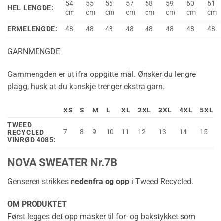
54
55
56
57
58
59
60
61
HEL LENGDE:
cm
cm
cm
cm
cm
cm
cm
cm
ERMELENGDE:
48
48
48
48
48
48
48
48
GARNMENGDE
Garnmengden er ut ifra oppgitte mål. Ønsker du lengre
plagg, husk at du kanskje trenger ekstra garn.
XS
S
M
L
XL
2XL
3XL
4XL
5XL
TWEED
7
8
9
10
11
12
13
14
15
RECYCLED
VINRØD 4085:
NOVA SWEATER Nr.7B
Genseren strikkes
nedenfra og opp
i Tweed Recycled.
OM PRODUKTET
Først legges det opp masker til for- og bakstykket som