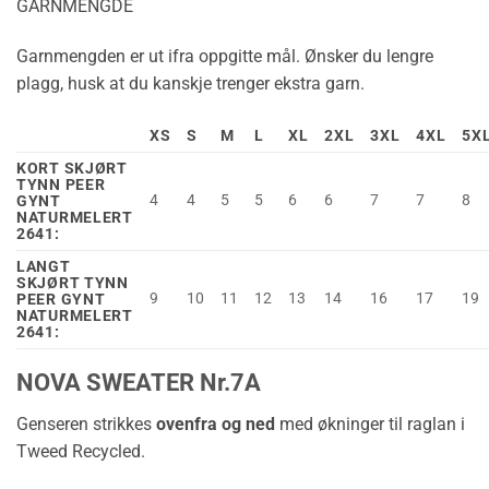
GARNMENGDE
Garnmengden er ut ifra oppgitte mål. Ønsker du lengre
plagg, husk at du kanskje trenger ekstra garn.
XS
S
M
L
XL
2XL
3XL
4XL
5X
KORT SKJØRT
TYNN PEER
4
4
5
5
6
6
7
7
8
GYNT
NATURMELERT
2641:
LANGT
SKJØRT TYNN
9
10
11
12
13
14
16
17
19
PEER GYNT
NATURMELERT
2641:
NOVA SWEATER Nr.7A
Genseren strikkes
ovenfra og ned
med økninger til raglan i
Tweed Recycled.