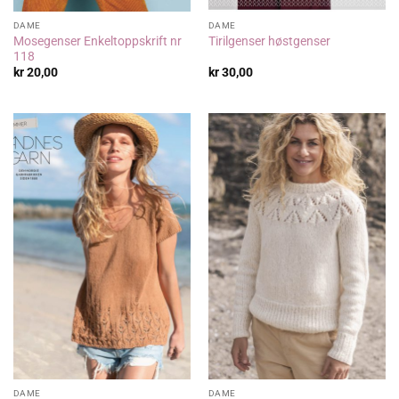
DAME
DAME
Mosegenser Enkeltoppskrift nr
Tirilgenser høstgenser
118
kr
20,00
kr
30,00
DAME
DAME