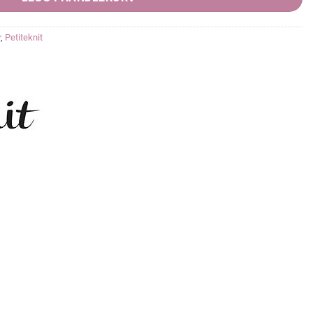
r
,
Petiteknit