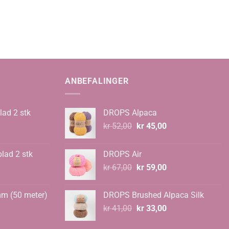
ANBEFALINGER
lad 2 stk
DROPS Alpaca
Opprinnelig
Nåværende
kr
52,00
kr
45,00
pris
pris
var:
er:
blad 2 stk
DROPS Air
kr 52,00.
kr 45,00.
Opprinnelig
Nåværende
kr
67,00
kr
59,00
pris
pris
var:
er:
mm (50 meter)
DROPS Brushed Alpaca Silk
kr 67,00.
kr 59,00.
Opprinnelig
Nåværende
kr
41,00
kr
33,00
pris
pris