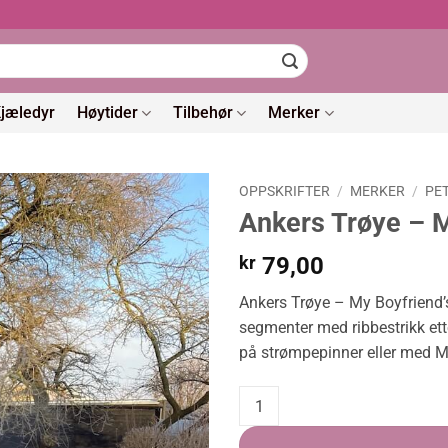
jæledyr
Høytider
Tilbehør
Merker
OPPSKRIFTER
/
MERKER
/
PE
Ankers Trøye – M
kr
79,00
Ankers Trøye – My Boyfriend’s
segmenter med ribbestrikk ette
på strømpepinner eller med Ma
Ankers Trøye - My Boyfriend’s Si