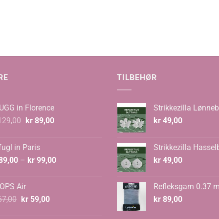
RE
TILBEHØR
UGG in Florence
Strikkezilla Lønneb
Opprinnelig
Nåværende
29,00
kr
89,00
kr
49,00
pris
pris
var:
er:
ugl in Paris
Strikkezilla Hassel
kr 129,00.
kr 89,00.
Prisområde:
89,00
–
kr
99,00
kr
49,00
kr 89,00
til
OPS Air
Refleksgarn 0.37 
kr 99,00
Opprinnelig
Nåværende
7,00
kr
59,00
kr
89,00
pris
pris