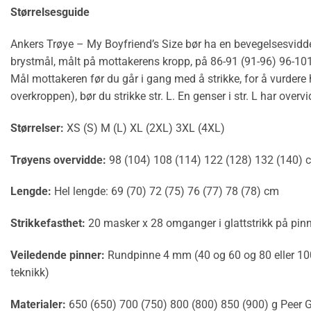
Størrelsesguide
Ankers Trøye – My Boyfriend’s Size bør ha en bevegelsesvidde (
brystmål, målt på mottakerens kropp, på 86-91 (91-96) 96-10
Mål mottakeren før du går i gang med å strikke, for å vurdere 
overkroppen), bør du strikke str. L. En genser i str. L har ov
Størrelser:
XS (S) M (L) XL (2XL) 3XL (4XL)
Trøyens overvidde:
98 (104) 108 (114) 122 (128) 132 (140) 
Lengde:
Hel lengde: 69 (70) 72 (75) 76 (77) 78 (78) cm
Strikkefasthet:
20 masker x 28 omganger i glattstrikk på pi
Veiledende pinner:
Rundpinne 4 mm (40 og 60 og 80 eller 10
teknikk)
Materialer:
650 (650) 700 (750) 800 (800) 850 (900) g Peer 