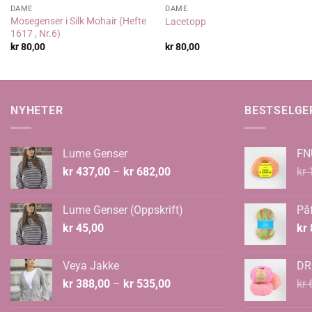
DAME
DAME
Mosegenser i Silk Mohair (Hefte
Lacetopp
1617 , Nr.6)
kr
80,00
kr
80,00
NYHETER
BESTSELGE
Lume Genser
FN
Prisområde:
kr
437,00
–
kr
682,00
kr
1
kr 437,00
til
Lume Genser (Oppskrift)
Påf
kr 682,00
kr
45,00
kr
Veya Jakke
DR
Prisområde:
kr
388,00
–
kr
535,00
kr
6
kr 388,00