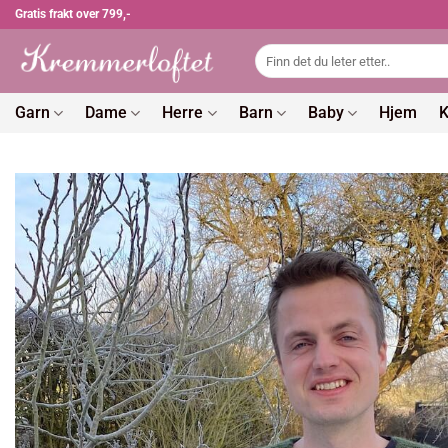
Skip
Gratis frakt over 799,-
to
Søk
content
etter:
Garn
Dame
Herre
Barn
Baby
Hjem
K