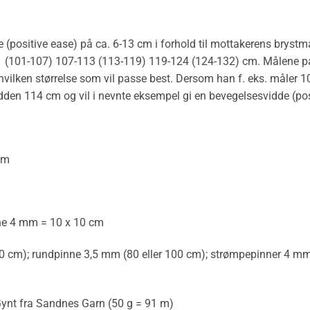
positive ease) på ca. 6-13 cm i forhold til mottakerens brystmål
1 (101-107) 107-113 (113-119) 119-124 (124-132) cm. Målene på 
hvilken størrelse som vil passe best. Dersom han f. eks. måler 1
ervidden 114 cm og vil i nevnte eksempel gi en bevegelsesvidde (po
cm
nne 4 mm = 10 x 10 cm
0 cm); rundpinne 3,5 mm (80 eller 100 cm); strømpepinner 4 mm
Gynt fra Sandnes Garn (50 g = 91 m)