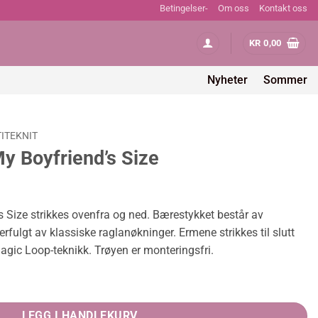
Betingelser-
Om oss
Kontakt oss
KR
0,00
Nyheter
Sommer
TITEKNIT
y Boyfriend’s Size
 Size strikkes ovenfra og ned. Bærestykket består av
rfulgt av klassiske raglanøkninger. Ermene strikkes til slutt
gic Loop-teknikk. Trøyen er monteringsfri.
ze quantity
LEGG I HANDLEKURV