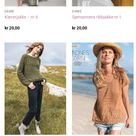
DAME
DAME
Kløverjakke – nr 6
Sjømannens ribbjakke nr 1
kr
20,00
kr
20,00